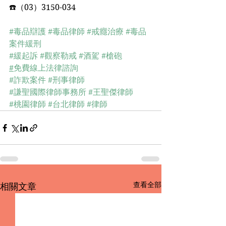
☎️（03）3150-034﻿
#毒品辯護
#毒品律師
#戒癮治療
#毒品
案件緩刑
#緩起訴
#觀察勒戒
#酒駕
#槍砲
#
免費線上法律諮詢
#詐欺案件
#刑事律師
#謙聖國際律師事務所
#王聖傑律師
#桃園律師
#台北律師
#律師
查看全部
相關文章