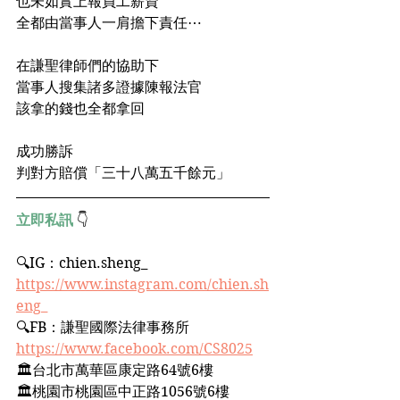
也未如實上報員工薪資
全都由當事人一肩擔下責任⋯
在謙聖律師們的協助下
當事人搜集諸多證據陳報法官
該拿的錢也全都拿回
成功勝訴
判對方賠償「三十八萬五千餘元」
立即私訊
 👇
🔍IG：chien.sheng_﻿ 
https://www.instagram.com/chien.sh
eng_
🔍FB：謙聖國際法律事務所﻿
https://www.facebook.com/CS8025
🏛台北市萬華區康定路64號6樓﻿
🏛桃園市桃園區中正路1056號6樓﻿