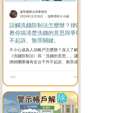
謙聖國際法律事務所
2025年11月26日
讀畢需時 6 分鐘
誤觸洗錢防制法怎麼辦？律師
教你搞清楚洗錢的意思與爭取
不起訴、無罪關鍵。
不小心成為人頭帳戶怎麼辦？深入了解
《洗錢防制法》與「洗錢的意思」。謙聖
律師團隊擁有全台千件不起訴、無罪成功
案例，教您面對警局約談與檢察官偵訊，
全力爭取不留案底的機會！