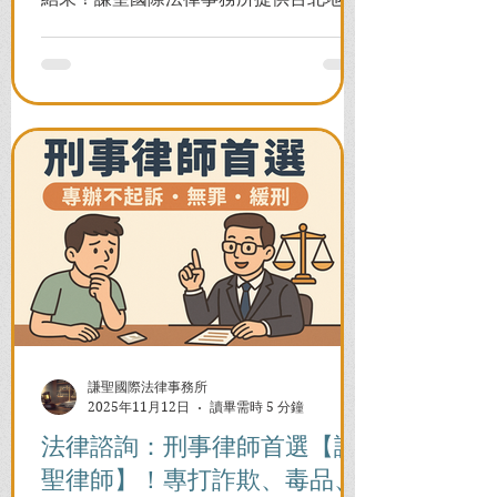
署/法院實務解析，教你如何面對洗錢防制
法與詐欺指控，爭取不起訴或無罪，順利
解除警示與衍生管制帳戶，恢復正常生
活。
謙聖國際法律事務所
2025年11月12日
讀畢需時 5 分鐘
法律諮詢：刑事律師首選【謙
聖律師】！專打詐欺、毒品、