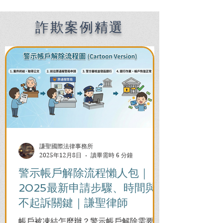
How an English-
這3招直接逆轉
Speaking Lawyer in
244萬！
Kaohsiung Helps You
詐欺案例精選
Overcome Language
Barriers and Legal
Crises
謙聖國際法律事務所
2025年12月8日
讀畢需時 6 分鐘
警示帳戶解除流程懶人包｜
2025最新申請步驟、時間與
不起訴關鍵｜謙聖律師
帳戶被凍結怎麼辦？警示帳戶解除需要多