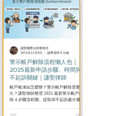
謙聖國際法律事務所
2025年12月8日
讀畢需時 6 分鐘
警示帳戶解除流程懶人包｜
2025最新申請步驟、時間與
不起訴關鍵｜謙聖律師
帳戶被凍結怎麼辦？警示帳戶解除需要多
久？謙聖律師整理 2025 最新警示帳戶解
除 4 步驟流程圖。從取得不起訴處分書到
前往警局申請，一次看懂如何解除凍結，
並解答衍生管制帳戶能否使用等常見問