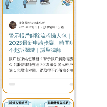
謙聖國際法律事務所
2025年12月8日
讀畢需時 6 分鐘
警示帳戶解除流程懶人包｜
2025最新申請步驟、時間與
不起訴關鍵｜謙聖律師
帳戶被凍結怎麼辦？警示帳戶解除需要多
久？謙聖律師整理 2025 最新警示帳戶解
除 4 步驟流程圖。從取得不起訴處分書到
前往警局申請，一次看懂如何解除凍結，
並解答衍生管制帳戶能否使用等常見問
題，助您快速恢復信用與生活。