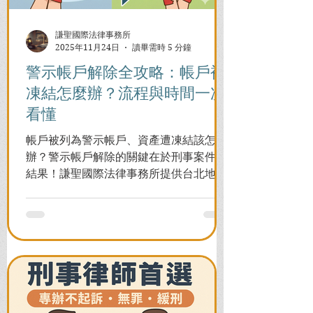
謙聖國際法律事務所
2025年11月24日
讀畢需時 5 分鐘
警示帳戶解除全攻略：帳戶被
凍結怎麼辦？流程與時間一次
看懂
帳戶被列為警示帳戶、資產遭凍結該怎麼
辦？警示帳戶解除的關鍵在於刑事案件的
結果！謙聖國際法律事務所提供台北地檢
署/法院實務解析，教你如何面對洗錢防制
法與詐欺指控，爭取不起訴或無罪，順利
解除警示與衍生管制帳戶，恢復正常生
活。