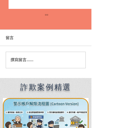
留言
撰寫留言......
Premier English
何時該找刑事律
Speaking Criminal
南：偵查到審判
Defense Lawyers for
關鍵時機全解析
Filipinos in Taiwan:
Chien Sheng
詐欺案例精選
International Law Firm