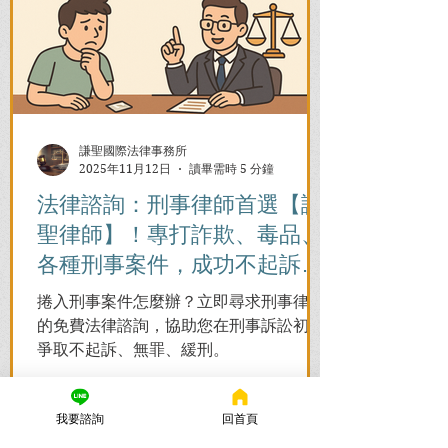
謙聖國際法律事務所
2025年11月12日
讀畢需時 5 分鐘
法律諮詢：刑事律師首選【謙
聖律師】！專打詐欺、毒品、
各種刑事案件，成功不起訴、
無罪、緩刑！
捲入刑事案件怎麼辦？立即尋求刑事律師
的免費法律諮詢，協助您在刑事訴訟初期
爭取不起訴、無罪、緩刑。
我要諮詢
回首頁