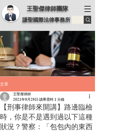
王聖傑律師團隊
謙聖國際法律事務所
文章
王聖傑律師
2021年9月29日
讀畢需時 1 分鐘
【刑事律師來開講】路邊臨檢
時，你是不是遇到過以下這種
狀況？警察：「包包內的東西