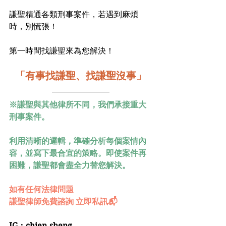
謙聖精通各類刑事案件，若遇到麻煩
時，別慌張！﻿
第一時間找謙聖來為您解決！﻿
「有事找謙聖、找謙聖沒事」
※謙聖與其他律所不同，我們承接重大
刑事案件。
利用清晰的邏輯，準確分析每個案情內
容，並寫下最合宜的策略。即使案件再
困難，謙聖都會盡全力替您解決。
如有任何法律問題
謙聖律師免費諮詢 立即私訊📬
IG：chien.sheng_