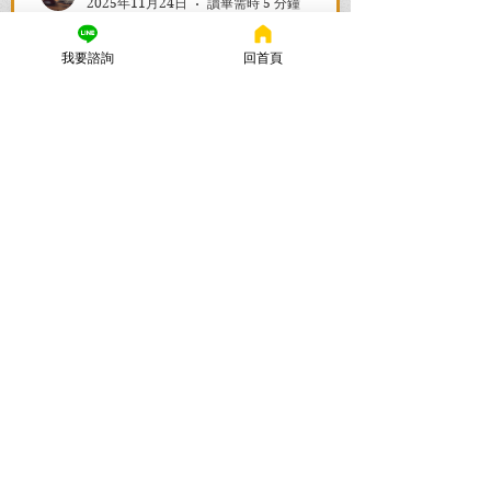
2025年11月24日
讀畢需時 5 分鐘
警示帳戶解除全攻略：帳戶被
我要諮詢
回首頁
凍結怎麼辦？流程與時間一次
看懂
帳戶被列為警示帳戶、資產遭凍結該怎麼
辦？警示帳戶解除的關鍵在於刑事案件的
結果！謙聖國際法律事務所提供台北地檢
署/法院實務解析，教你如何面對洗錢防制
法與詐欺指控，爭取不起訴或無罪，順利
解除警示與衍生管制帳戶，恢復正常生
活。