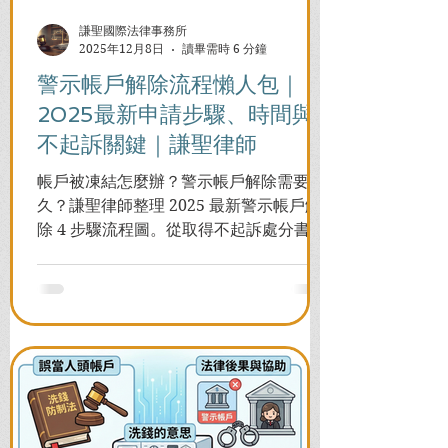
謙聖國際法律事務所
2025年12月8日
讀畢需時 6 分鐘
警示帳戶解除流程懶人包｜
2025最新申請步驟、時間與
不起訴關鍵｜謙聖律師
帳戶被凍結怎麼辦？警示帳戶解除需要多
久？謙聖律師整理 2025 最新警示帳戶解
除 4 步驟流程圖。從取得不起訴處分書到
前往警局申請，一次看懂如何解除凍結，
並解答衍生管制帳戶能否使用等常見問
題，助您快速恢復信用與生活。