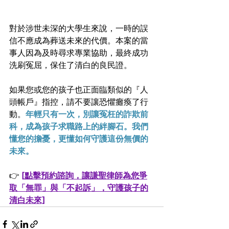
對於涉世未深的大學生來說，一時的誤
信不應成為葬送未來的代價。本案的當
事人因為及時尋求專業協助，最終成功
洗刷冤屈，保住了清白的良民證。
如果您或您的孩子也正面臨類似的『人
頭帳戶』指控，請不要讓恐懼癱瘓了行
動。
年輕只有一次，別讓冤枉的詐欺前
科，成為孩子求職路上的絆腳石。我們
懂您的擔憂，更懂如何守護這份無價的
未來。
👉 
[點擊預約諮詢，讓謙聖律師為您爭
取「無罪」與「不起訴」，守護孩子的
清白未來]