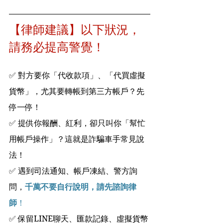
【律師建議】以下狀況，
請務必提高警覺！
✅ 對方要你「代收款項」、「代買虛擬
貨幣」，尤其要轉帳到第三方帳戶？先
停一停！
✅ 提供你報酬、紅利，卻只叫你「幫忙
用帳戶操作」？這就是詐騙車手常見說
法！
✅ 遇到司法通知、帳戶凍結、警方詢
問，
千萬不要自行說明，請先諮詢律
師
！
✅ 保留LINE聊天、匯款記錄、虛擬貨幣