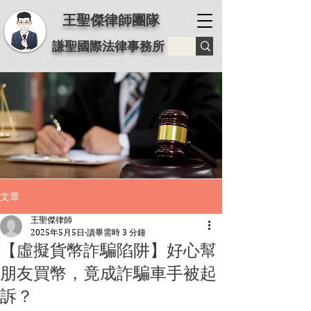
王聖傑律師團隊
謙聖國際法律事務所
文章
王聖傑律師
2025年5月5日
讀畢需時 3 分鐘
【虛擬貨幣詐騙陷阱】好心幫
朋友買幣，竟成詐騙車手被起
訴？