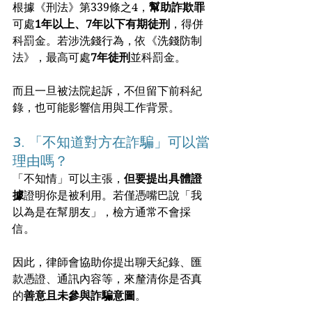
根據《刑法》第339條之4，
幫助詐欺罪
可處
1年以上、7年以下有期徒刑
，得併
科罰金。若涉洗錢行為，依《洗錢防制
法》，最高可處
7年徒刑
並科罰金。
而且一旦被法院起訴，不但留下前科紀
錄，也可能影響信用與工作背景。
3. 「不知道對方在詐騙」可以當
理由嗎？
「不知情」可以主張，
但要提出具體證
據
證明你是被利用。若僅憑嘴巴說「我
以為是在幫朋友」，檢方通常不會採
信。
因此，律師會協助你提出聊天紀錄、匯
款憑證、通訊內容等，來釐清你是否真
的
善意且未參與詐騙意圖
。