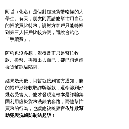
阿哲（化名）是個對虛擬貨幣略懂的大
學生。有天，朋友阿賢請他幫忙用自己
的帳號買比特幣，說對方客戶只能轉帳
到第三人帳戶比較方便，還說會給他
「手續費」。
阿哲也沒多想，覺得反正只是幫忙收
款、換幣、再轉出去而已，卻已踏進虛
擬貨幣詐騙陷阱。
結果幾天後，阿哲就接到警方通知，他
的帳戶涉嫌收取詐騙贓款，還牽涉到好
幾名受害人。他才發現這根本是詐騙集
團利用虛擬貨幣洗錢的套路，而他幫忙
買幣的行為，也讓他被檢察官
依詐欺幫
助犯與洗錢防制法起訴
！