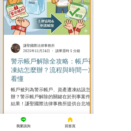
謙聖國際法律事務所
2025年11月24日
讀畢需時 5 分鐘
警示帳戶解除全攻略：帳戶被
凍結怎麼辦？流程與時間一次
看懂
帳戶被列為警示帳戶、資產遭凍結該怎麼
辦？警示帳戶解除的關鍵在於刑事案件的
結果！謙聖國際法律事務所提供台北地檢
署/法院實務解析，教你如何面對洗錢防制
法與詐欺指控，爭取不起訴或無罪，順利
解除警示與衍生管制帳戶，恢復正常生
我要諮詢
回首頁