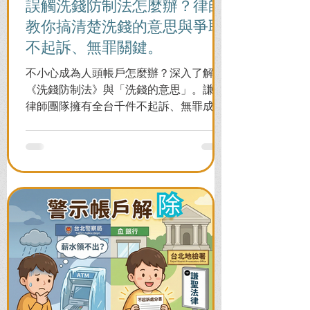
誤觸洗錢防制法怎麼辦？律師
教你搞清楚洗錢的意思與爭取
不起訴、無罪關鍵。
不小心成為人頭帳戶怎麼辦？深入了解
《洗錢防制法》與「洗錢的意思」。謙聖
律師團隊擁有全台千件不起訴、無罪成功
案例，教您面對警局約談與檢察官偵訊，
全力爭取不留案底的機會！