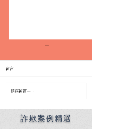
留言
撰寫留言......
Premier English
何時該找刑事律
Speaking Criminal
南：偵查到審判
Defense Lawyers for
關鍵時機全解析
Filipinos in Taiwan:
Chien Sheng
詐欺案例精選
International Law Firm