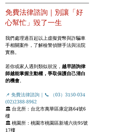
免費法律諮詢｜別讓「好
心幫忙」毀了一生
我們處理過百起以上虛擬貨幣與詐騙車
手相關案件，了解檢警偵辦手法與法院
實務。
若你或家人遇到類似狀況，
越早諮詢律
師越能掌握主動權，爭取保護自己清白
的機會
。
📌 免費法律諮詢 | 📞 （03）3150-034  
(02)2388-8962
🏛 台北所：台北市萬華區康定路64號6
樓
🏛 桃園所：桃園市桃園區新埔六街95號
17樓