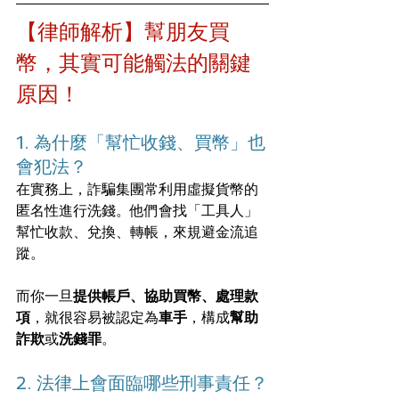
【律師解析】幫朋友買
幣，其實可能觸法的關鍵
原因！
1. 為什麼「幫忙收錢、買幣」也
會犯法？
在實務上，詐騙集團常利用虛擬貨幣的
匿名性進行洗錢。他們會找「工具人」
幫忙收款、兌換、轉帳，來規避金流追
蹤。
而你一旦
提供帳戶、協助買幣、處理款
項
，就很容易被認定為
車手
，構成
幫助
詐欺
或
洗錢罪
。
2. 法律上會面臨哪些刑事責任？