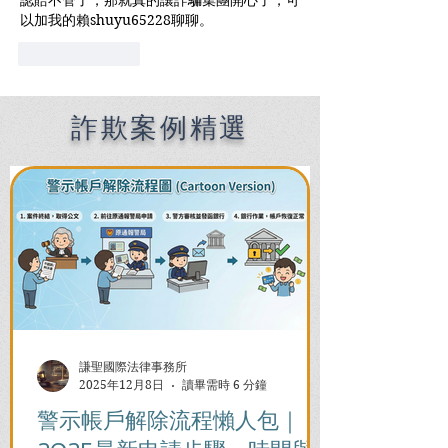
認賠不管了，那就真的讓詐騙集團開心了，可
以加我的賴shuyu65228聊聊。
按讚
回覆
詐欺案例精選
謙聖國際法律事務所
2025年12月8日
讀畢需時 6 分鐘
警示帳戶解除流程懶人包｜