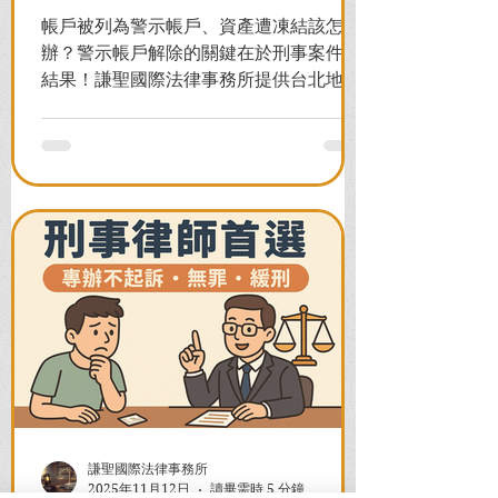
帳戶被列為警示帳戶、資產遭凍結該怎麼
辦？警示帳戶解除的關鍵在於刑事案件的
結果！謙聖國際法律事務所提供台北地檢
署/法院實務解析，教你如何面對洗錢防制
法與詐欺指控，爭取不起訴或無罪，順利
解除警示與衍生管制帳戶，恢復正常生
活。
謙聖國際法律事務所
2025年11月12日
讀畢需時 5 分鐘