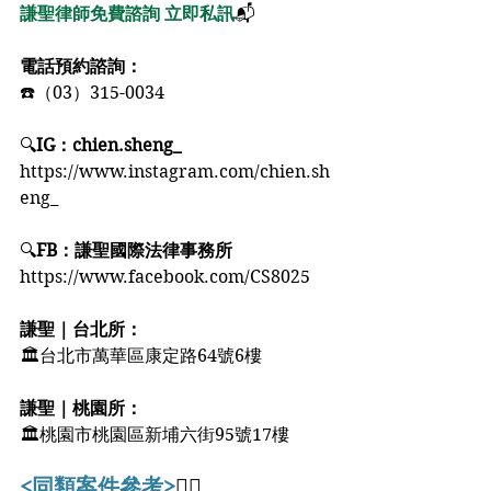
謙聖律師免費諮詢 立即私訊
📬﻿
電話預約諮詢：﻿
☎️（03）315-0034﻿
🔍
IG：chien.sheng_
https://www.instagram.com/chien.sh
eng_﻿
🔍
FB：謙聖國際法律事務所﻿
https://www.facebook.com/CS8025﻿
謙聖｜台北所：﻿
🏛台北市萬華區康定路64號6樓﻿
謙聖｜桃園所：﻿
🏛桃園市桃園區新埔六街95號17樓
<同類案件參考>
👇🏻