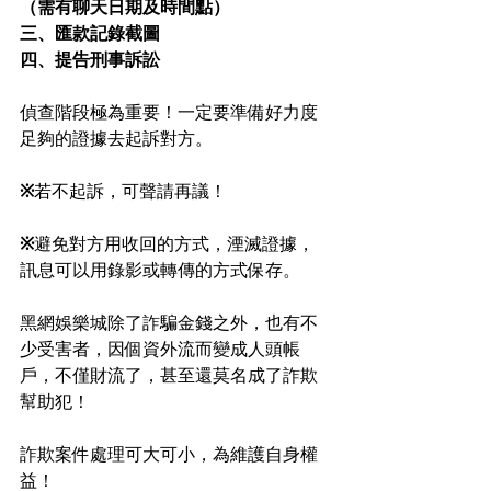
（需有聊天日期及時間點）
三、匯款記錄截圖
四、提告刑事訴訟
偵查階段極為重要！一定要準備好力度
足夠的證據去起訴對方。
※
若不起訴，可聲請再議！
※
避免對方用收回的方式，湮滅證據，
訊息可以用錄影或轉傳的方式保存。
黑網娛樂城除了詐騙金錢之外，也有不
少受害者，因個資外流而變成人頭帳
戶，不僅財流了，甚至還莫名成了詐欺
幫助犯！
詐欺案件處理可大可小，為維護自身權
益！