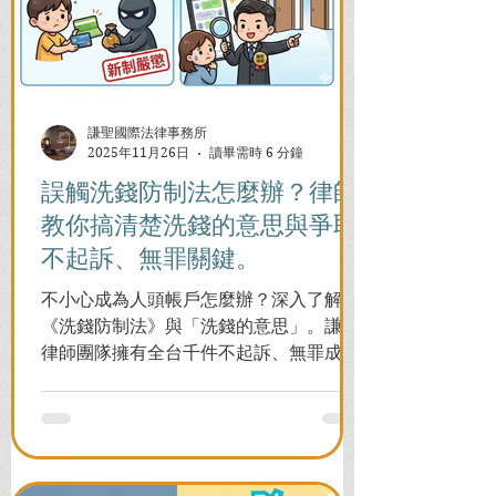
謙聖國際法律事務所
2025年11月26日
讀畢需時 6 分鐘
誤觸洗錢防制法怎麼辦？律師
教你搞清楚洗錢的意思與爭取
不起訴、無罪關鍵。
不小心成為人頭帳戶怎麼辦？深入了解
《洗錢防制法》與「洗錢的意思」。謙聖
律師團隊擁有全台千件不起訴、無罪成功
案例，教您面對警局約談與檢察官偵訊，
全力爭取不留案底的機會！