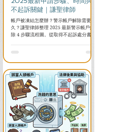
2025最新申請步驟、時間與
不起訴關鍵｜謙聖律師
帳戶被凍結怎麼辦？警示帳戶解除需要多
久？謙聖律師整理 2025 最新警示帳戶解
除 4 步驟流程圖。從取得不起訴處分書到
前往警局申請，一次看懂如何解除凍結，
並解答衍生管制帳戶能否使用等常見問
題，助您快速恢復信用與生活。