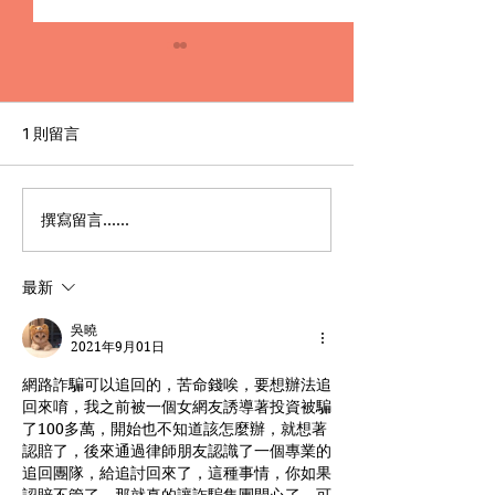
1 則留言
撰寫留言......
Premier English
何時該找刑事律
Speaking Criminal
南：偵查到審判
Defense Lawyers for
關鍵時機全解析
最新
Filipinos in Taiwan:
Chien Sheng
吳曉
International Law Firm
2021年9月01日
網路詐騙可以追回的，苦命錢唉，要想辦法追
回來唷，我之前被一個女網友誘導著投資被騙
了100多萬，開始也不知道該怎麼辦，就想著
認賠了，後來通過律師朋友認識了一個專業的
追回團隊，給追討回來了，這種事情，你如果