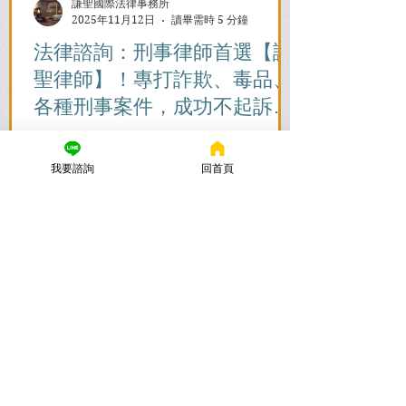
謙聖國際法律事務所
2025年11月12日
讀畢需時 5 分鐘
法律諮詢：刑事律師首選【謙
聖律師】！專打詐欺、毒品、
各種刑事案件，成功不起訴、
無罪、緩刑！
捲入刑事案件怎麼辦？立即尋求刑事律師
的免費法律諮詢，協助您在刑事訴訟初期
我要諮詢
回首頁
爭取不起訴、無罪、緩刑。