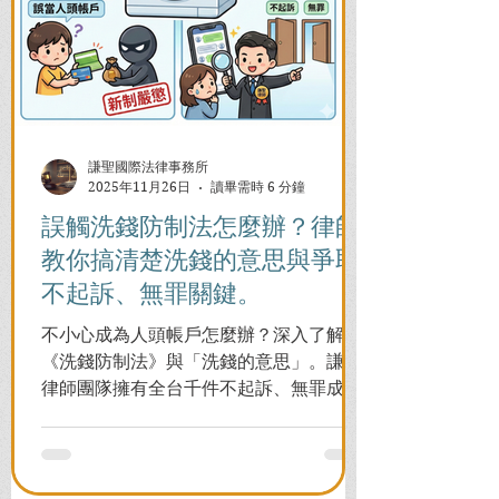
謙聖國際法律事務所
2025年11月26日
讀畢需時 6 分鐘
誤觸洗錢防制法怎麼辦？律師
教你搞清楚洗錢的意思與爭取
不起訴、無罪關鍵。
不小心成為人頭帳戶怎麼辦？深入了解
《洗錢防制法》與「洗錢的意思」。謙聖
律師團隊擁有全台千件不起訴、無罪成功
案例，教您面對警局約談與檢察官偵訊，
全力爭取不留案底的機會！