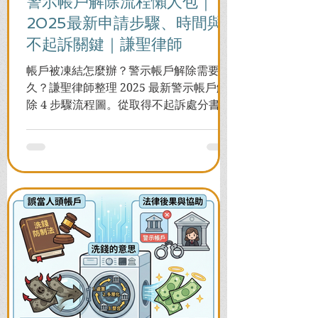
警示帳戶解除流程懶人包｜
2025最新申請步驟、時間與
不起訴關鍵｜謙聖律師
帳戶被凍結怎麼辦？警示帳戶解除需要多
久？謙聖律師整理 2025 最新警示帳戶解
除 4 步驟流程圖。從取得不起訴處分書到
前往警局申請，一次看懂如何解除凍結，
並解答衍生管制帳戶能否使用等常見問
題，助您快速恢復信用與生活。