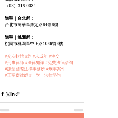
（03）315-0034
謙聖｜台北所：
台北市萬華區康定路64號6樓
謙聖｜桃園所：
桃園市桃園區中正路1056號6樓
#交友軟體
#約
#未成年
#性交
#刑事律師
#法律知識
#免費法律諮詢
#謙聖國際法律事務所
#刑事案件
#王聖傑律師
#一對一法律諮詢