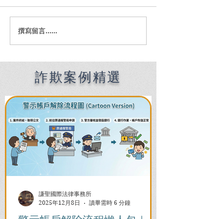
撰寫留言......
Premier English
何時該找刑事律
Speaking Criminal
南：偵查到審判
Defense Lawyers for
關鍵時機全解析
Filipinos in Taiwan:
Chien Sheng
詐欺案例精選
International Law Firm
謙聖國際法律事務所
2025年12月8日
讀畢需時 6 分鐘