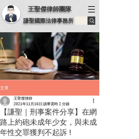
王聖傑律師團隊
謙聖國際法律事務所
文章
王聖傑律師
2021年11月16日
讀畢需時 2 分鐘
【謙聖｜刑事案件分享】在網
路上約砲未成年少女，與未成
年性交罪獲判不起訴 !