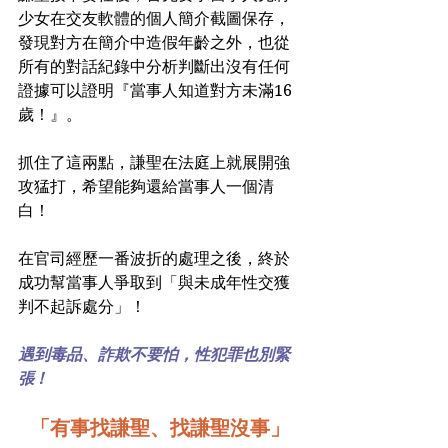
少女在交友軟體的個人簡介截圖保存，
發現對方在簡介中造假年齡之外，也從
所有的對話紀錄中分析判斷出沒有任何
證據可以證明『當事人知道對方未滿16
歲！』。
抓住了這兩點，謙聖在法庭上就展開強
攻猛打，希望能夠還給當事人一個清
白！
在官司經歷一番波折的處理之後，終於
成功幫當事人爭取到「與未成年性交獲
判不起訴處分」！
遇到毒品、詐欺不要怕，性犯罪也別緊
張 !
「有事找謙聖、找謙聖沒事」