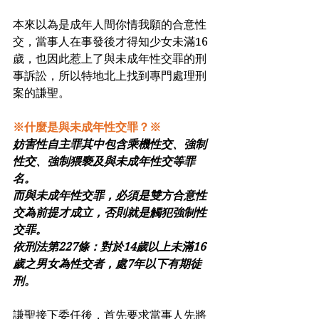
本來以為是成年人間你情我願的合意性
交，當事人在事發後才得知少女未滿16
歲，也因此惹上了與未成年性交罪的刑
事訴訟，所以特地北上找到專門處理刑
案的謙聖。
※什麼是與未成年性交罪？※
妨害性自主罪其中包含乘機性交、強制
性交、強制猥褻及與未成年性交等罪
名。
而與未成年性交罪，必須是雙方合意性
交為前提才成立，否則就是觸犯強制性
交罪。
依刑法第227條：對於14歲以上未滿16
歲之男女為性交者，處7年以下有期徒
刑。
謙聖接下委任後，首先要求當事人先將