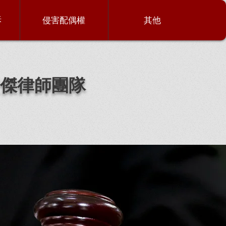
訴
侵害配偶權
其他
傑律師團隊