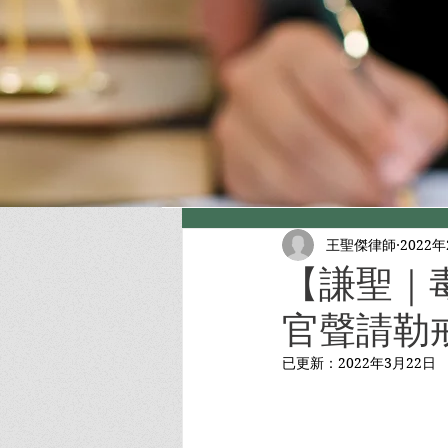
王聖傑律師
2022
【謙聖｜
官聲請勒
已更新：
2022年3月22日