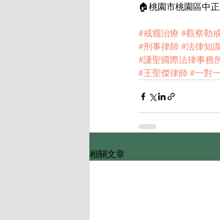
🏠桃園市桃園區中正路
#戒癮治療
#觀察勒
#刑事律師
#法律知
#謙聖國際法律事務
#王聖傑律師
#一對
相關文章