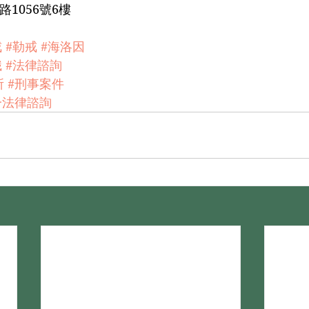
1056號6樓
戒
#勒戒
#海洛因
識
#法律諮詢
所
#刑事案件
一法律諮詢