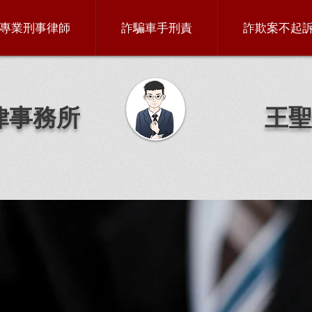
專業刑事律師
詐騙車手刑責
詐欺案不起
律事務所
王聖