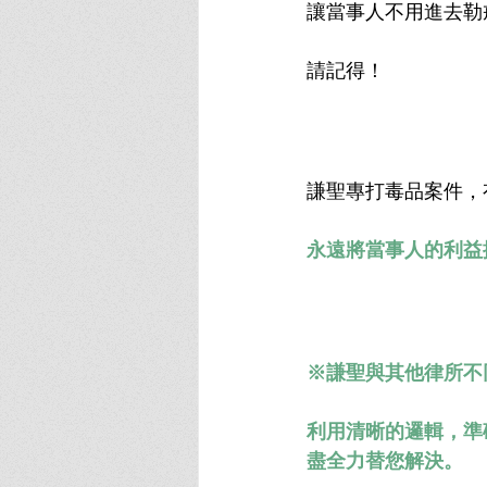
讓當事人不用進去勒
請記得！
謙聖專打毒品案件，
永遠將當事人的利益
※謙聖與其他律所不
利用清晰的邏輯，準
盡全力替您解決。