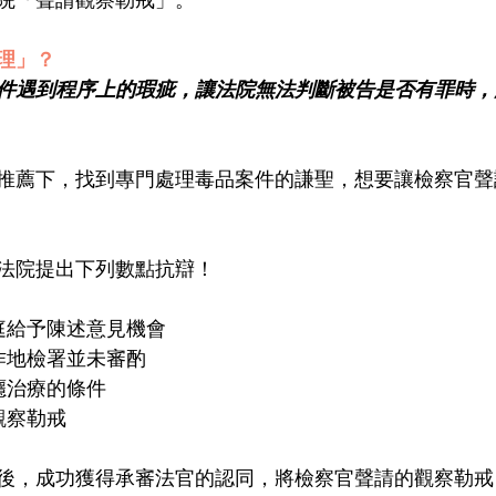
理」？
件遇到程序上的瑕疵，讓法院無法判斷被告是否有罪時，
推薦下，找到專門處理毒品案件的謙聖，想要讓檢察官聲
法院提出下列數點抗辯！
庭給予陳述意見機會
作地檢署並未審酌
癮治療的條件
觀察勒戒
後，成功獲得承審法官的認同，將檢察官聲請的觀察勒戒