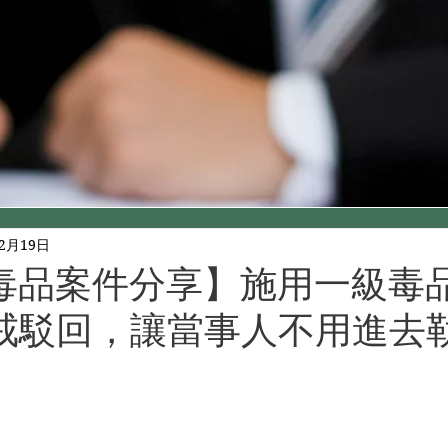
年2月19日
毒品案件分享】施用一級毒
戒駁回，讓當事人不用進去