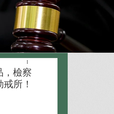
品，檢察
勒戒所！