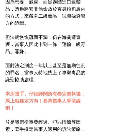
因為想要「減重」而從泰國進口違禁
品，透過將安非他命放於爽身粉包裹內
的方式，來藏匿二級毒品、試圖躲避警
方的追緝。
但法網恢恢疏而不漏，仍在海關遭查
獲，當事人因此卡到一條「運輸二級毒
品」罪嫌。
面對法定刑度十年以上甚至是無期徒刑
的罪名，當事人特地找上了專辦毒品的
謙聖協助處理。
本所接手、仔細詳閱所有卷宗資料後，
馬上就抓定方向！要為當事人爭取緩
刑！
於是我們從事發經過、犯罪情節等因
素，著手擬定當事人適用的訴訟策略，