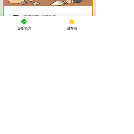
謙聖國際法律事務所
2025年11月12日
讀畢需時 5 分鐘
我要諮詢
回首頁
法律諮詢：刑事律師首選【謙
聖律師】！專打詐欺、毒品、
各種刑事案件，成功不起訴、
無罪、緩刑！
捲入刑事案件怎麼辦？立即尋求刑事律師
的免費法律諮詢，協助您在刑事訴訟初期
爭取不起訴、無罪、緩刑。