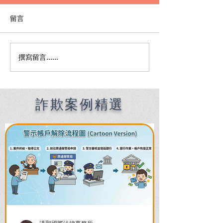
留言
撰寫留言......
何時該找刑事律師完整指
刑事律師費用全
南：偵查到審判階段，4大
何找到適合的律
關鍵時機全解析
收費陷阱與委任
詐欺案例精選