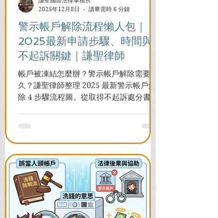
謙聖國際法律事務所
2025年12月8日
讀畢需時 6 分鐘
警示帳戶解除流程懶人包｜
2025最新申請步驟、時間與
不起訴關鍵｜謙聖律師
帳戶被凍結怎麼辦？警示帳戶解除需要多
久？謙聖律師整理 2025 最新警示帳戶解
除 4 步驟流程圖。從取得不起訴處分書到
前往警局申請，一次看懂如何解除凍結，
並解答衍生管制帳戶能否使用等常見問
題，助您快速恢復信用與生活。