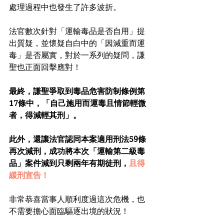
處理過程中也發生了許多波折。
法官數次針對「運輸毒品是否自用」提
出質疑，並懷疑自白中的「因減重而運
毒」是否屬實，對於一系列的疑問，謙
聖也正面回擊應對！
最終，謙聖爭取到毒品危害防制條例第
17條中，「自己施用而運毒且情節輕微
者，得減輕其刑」。
此外，還讓法官認同本案適用刑法59條
再次減刑，成功將本次「運輸第二級毒
品」案件減到只剩兩年有期徒刑，
且得
緩刑宣告！
非常恭喜當事人順利度過這次危機，也
不需要擔心面臨驅逐出境的狀況！