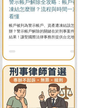
警示帳戶解除全攻略：帳戶被
凍結怎麼辦？流程與時間一次
看懂
帳戶被列為警示帳戶、資產遭凍結該怎麼
辦？警示帳戶解除的關鍵在於刑事案件的
結果！謙聖國際法律事務所提供台北地檢
署/法院實務解析，教你如何面對洗錢防制
法與詐欺指控，爭取不起訴或無罪，順利
解除警示與衍生管制帳戶，恢復正常生
活。