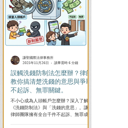
謙聖國際法律事務所
2025年11月26日
讀畢需時 6 分鐘
誤觸洗錢防制法怎麼辦？律師
教你搞清楚洗錢的意思與爭取
不起訴、無罪關鍵。
不小心成為人頭帳戶怎麼辦？深入了解
《洗錢防制法》與「洗錢的意思」。謙聖
律師團隊擁有全台千件不起訴、無罪成功
案例，教您面對警局約談與檢察官偵訊，