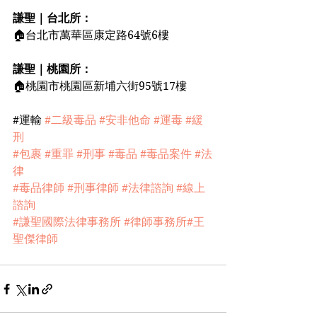
謙聖｜台北所：
🏠台北市萬華區康定路64號6樓
謙聖｜桃園所：
🏠桃園市桃園區新埔六街95號17樓
️️#運輸 
#二級毒品
#安非他命
#運毒
#緩
刑
#包裹
#重罪
#刑事
#毒品
#毒品案件
#法
律
#毒品律師
#刑事律師
#法律諮詢
#線上
諮詢
#謙聖國際法律事務所
#律師事務所
#王
聖傑律師 