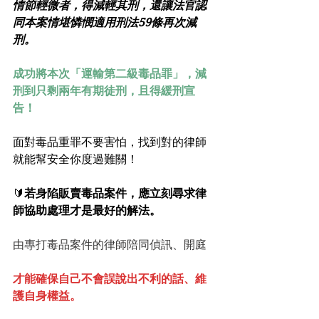
情節輕微者，得減輕其刑，還讓法官認
同本案情堪憐憫適用刑法59條再次減
刑。
成功將本次「運輸第二級毒品罪」，減
刑到只剩兩年有期徒刑，且得緩刑宣
告！
面對毒品重罪不要害怕，找到對的律師
就能幫安全你度過難關！
🔰
若身陷販賣毒品案件，應立刻尋求律
師協助處理才是最好的解法。
由專打毒品案件的律師陪同偵訊、開庭
才能確保自己不會誤說出不利的話、維
護自身權益。