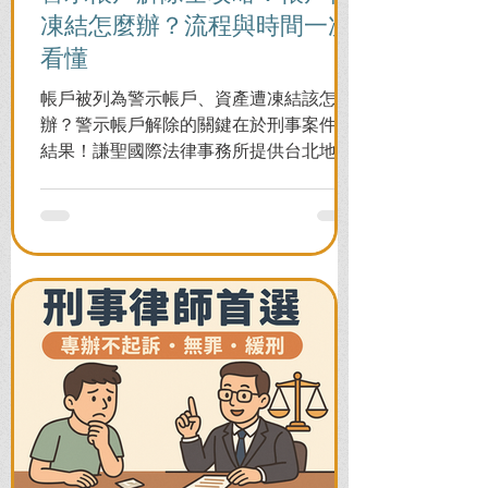
凍結怎麼辦？流程與時間一次
看懂
帳戶被列為警示帳戶、資產遭凍結該怎麼
辦？警示帳戶解除的關鍵在於刑事案件的
結果！謙聖國際法律事務所提供台北地檢
署/法院實務解析，教你如何面對洗錢防制
法與詐欺指控，爭取不起訴或無罪，順利
解除警示與衍生管制帳戶，恢復正常生
活。