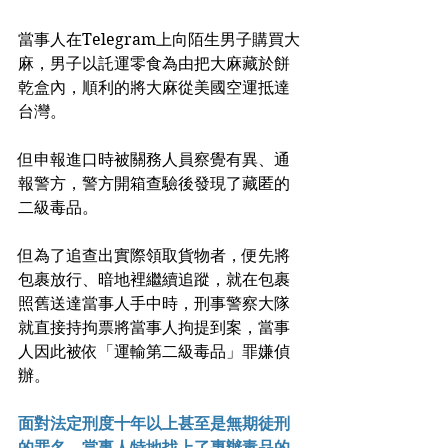
當事人在Telegram上向陌生男子購買大
麻，男子以託運零食為由把大麻藏於餅
乾盒內，順利的將大麻從美國空運抵達
台灣。
但申報進口時被關務人員察覺有異、通
報警方，警方開箱查驗後發現了藏匿的
二級毒品。
但為了追查出實際領取貨物者，便先將
包裹放行、暗地裡繼續追蹤，就在包裹
照舊送達當事人手中時，刑事警察大隊
就直接持拘票將當事人拘提到案，當事
人因此被依「運輸第二級毒品」罪嫌偵
辦。
面對法定刑度十年以上甚至是無期徒刑
的罪名，當事人特地找上了專辦毒品的