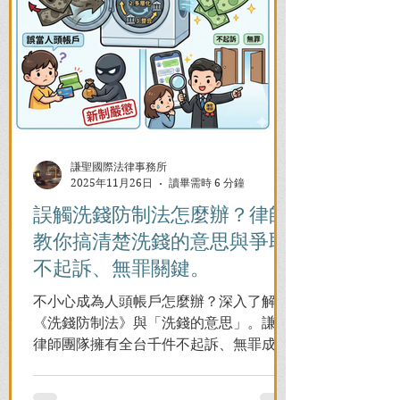
謙聖國際法律事務所
2025年11月26日
讀畢需時 6 分鐘
誤觸洗錢防制法怎麼辦？律師
教你搞清楚洗錢的意思與爭取
不起訴、無罪關鍵。
不小心成為人頭帳戶怎麼辦？深入了解
《洗錢防制法》與「洗錢的意思」。謙聖
律師團隊擁有全台千件不起訴、無罪成功
案例，教您面對警局約談與檢察官偵訊，
全力爭取不留案底的機會！