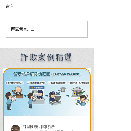
留言
撰寫留言......
何時該找刑事律師完整指
刑事律師費用全
南：偵查到審判階段，4大
何找到適合的律
關鍵時機全解析
收費陷阱與委任
詐欺案例精選
謙聖國際法律事務所