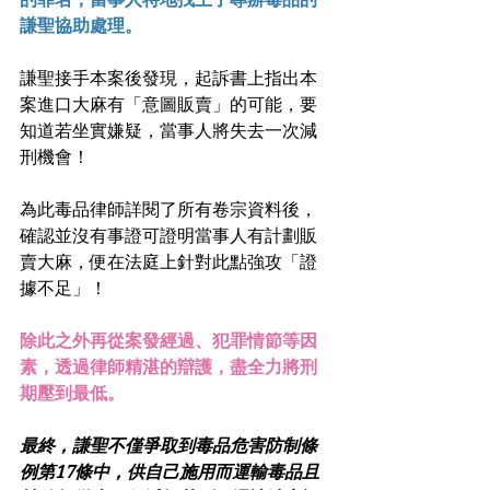
謙聖協助處理。
謙聖接手本案後發現，起訴書上指出本
案進口大麻有「意圖販賣」的可能，要
知道若坐實嫌疑，當事人將失去一次減
刑機會！
為此毒品律師詳閱了所有卷宗資料後，
確認並沒有事證可證明當事人有計劃販
賣大麻，便在法庭上針對此點強攻「證
據不足」！
除此之外再從案發經過、犯罪情節等因
素，透過律師精湛的辯護，盡全力將刑
期壓到最低。
最終，謙聖不僅爭取到毒品危害防制條
例第17條中，供自己施用而運輸毒品且