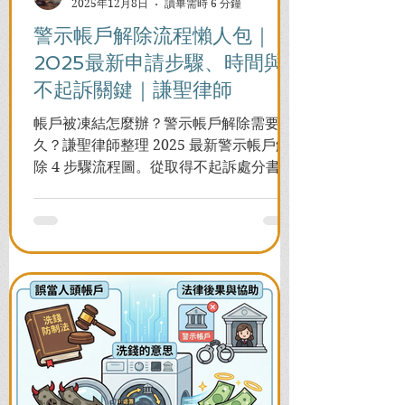
2025年12月8日
讀畢需時 6 分鐘
警示帳戶解除流程懶人包｜
2025最新申請步驟、時間與
不起訴關鍵｜謙聖律師
帳戶被凍結怎麼辦？警示帳戶解除需要多
久？謙聖律師整理 2025 最新警示帳戶解
除 4 步驟流程圖。從取得不起訴處分書到
前往警局申請，一次看懂如何解除凍結，
並解答衍生管制帳戶能否使用等常見問
題，助您快速恢復信用與生活。