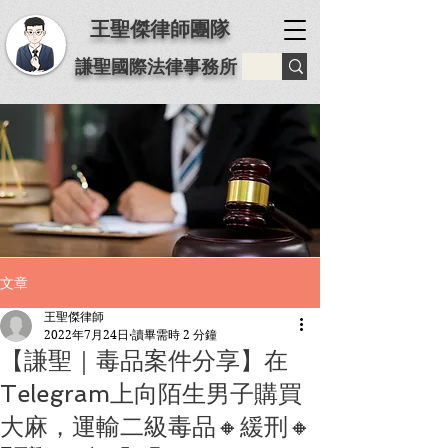
王聖傑律師團隊
謙聖國際法律事務所
文章
王聖傑律師
2022年7月24日
讀畢需時 2 分鐘
【謙聖｜毒品案件分享】️在
Telegram上向陌生男子購買
大麻，運輸二級毒品🔸緩刑🔸