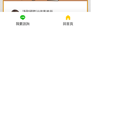
謙聖國際法律事務所
2025年11月12日
讀畢需時 6 分鐘
我要諮詢
回首頁
法律諮詢：刑事律師首選【謙
聖律師】！專打詐欺、毒品、
各種刑事案件，成功不起訴、
無罪、緩刑！
捲入刑事案件怎麼辦？立即尋求刑事律師
的免費法律諮詢，協助您在刑事訴訟初期
爭取不起訴、無罪、緩刑。