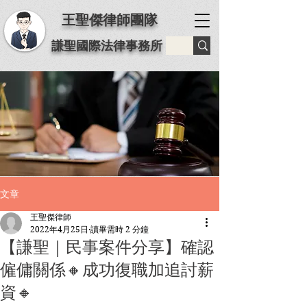
王聖傑律師團隊
謙聖國際法律事務所
文章
王聖傑律師
2022年4月25日
讀畢需時 2 分鐘
【謙聖｜民事案件分享】️確認
僱傭關係🔸成功復職加追討薪
資🔸