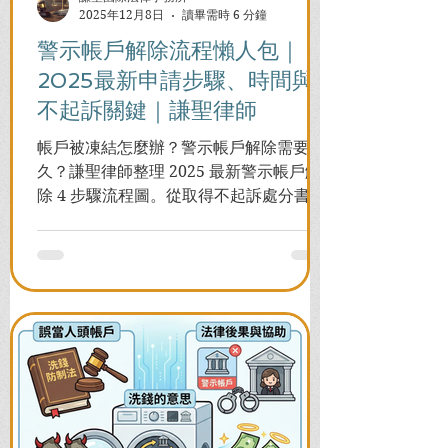
2025年12月8日
讀畢需時 6 分鐘
警示帳戶解除流程懶人包｜
2025最新申請步驟、時間與
不起訴關鍵｜謙聖律師
帳戶被凍結怎麼辦？警示帳戶解除需要多
久？謙聖律師整理 2025 最新警示帳戶解
除 4 步驟流程圖。從取得不起訴處分書到
前往警局申請，一次看懂如何解除凍結，
並解答衍生管制帳戶能否使用等常見問
題，助您快速恢復信用與生活。