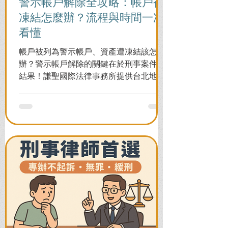
警示帳戶解除全攻略：帳戶被
凍結怎麼辦？流程與時間一次
看懂
帳戶被列為警示帳戶、資產遭凍結該怎麼
辦？警示帳戶解除的關鍵在於刑事案件的
結果！謙聖國際法律事務所提供台北地檢
署/法院實務解析，教你如何面對洗錢防制
法與詐欺指控，爭取不起訴或無罪，順利
解除警示與衍生管制帳戶，恢復正常生
活。