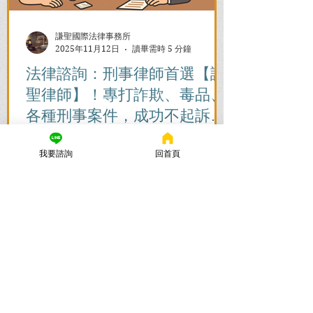
謙聖國際法律事務所
2025年11月12日
讀畢需時 5 分鐘
法律諮詢：刑事律師首選【謙
聖律師】！專打詐欺、毒品、
各種刑事案件，成功不起訴、
無罪、緩刑！
捲入刑事案件怎麼辦？立即尋求刑事律師
我要諮詢
回首頁
的免費法律諮詢，協助您在刑事訴訟初期
爭取不起訴、無罪、緩刑。