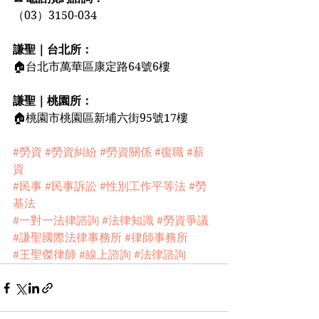
（03）3150-034
謙聖｜台北所：
🏠台北市萬華區康定路64號6樓
謙聖｜桃園所：
🏠桃園市桃園區新埔六街95號17樓
#勞資
#勞資糾紛
#勞資關係
#復職
#薪
資
#民事
#民事訴訟
#性別工作平等法
#勞
基法
#一對一法律諮詢
#法律知識
#勞資爭議
#謙聖國際法律事務所
#律師事務所
#王聖傑律師
#線上諮詢
#法律諮詢