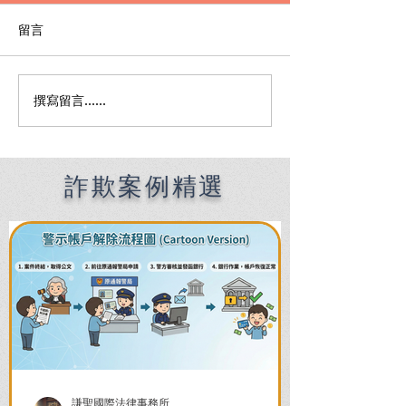
留言
撰寫留言......
A Must-Read for
車禍重傷對方只
Foreigners in Taiwan:
塊？快收藏！職
How an English-
這3招直接逆轉
Speaking Lawyer in
244萬！
Kaohsiung Helps You
詐欺案例精選
Overcome Language
Barriers and Legal
Crises
謙聖國際法律事務所