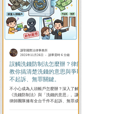
謙聖國際法律事務所
2025年11月26日
讀畢需時 6 分鐘
誤觸洗錢防制法怎麼辦？律師
教你搞清楚洗錢的意思與爭取
不起訴、無罪關鍵。
不小心成為人頭帳戶怎麼辦？深入了解
《洗錢防制法》與「洗錢的意思」。謙聖
律師團隊擁有全台千件不起訴、無罪成功
案例，教您面對警局約談與檢察官偵訊，
全力爭取不留案底的機會！