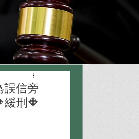
為誤信旁
緩刑🔶