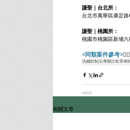
謙聖｜台北所：
台北市萬華區康定路6
謙聖｜桃園所：
桃園市桃園區新埔六街
<同類案件參考>
👇🏻
洗錢防制法
專辦詐欺罪律
相關文章