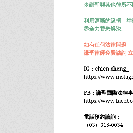
※謙聖與其他律所不
利用清晰的邏輯，準
盡全力替您解決。
如有任何法律問題
謙聖律師免費諮詢 立
IG：chien.sheng_
https://www.insta
FB：謙聖國際法律
https://www.faceb
電話預約諮詢：
（03）315-0034