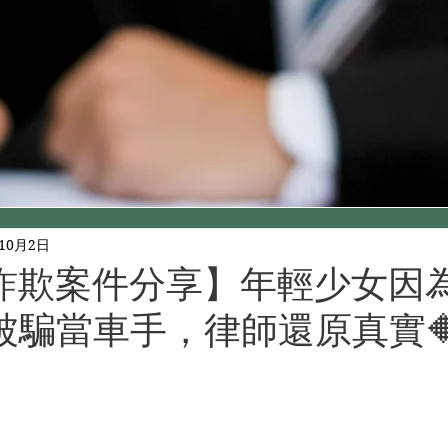
年10月2日
詐欺案件分享】年輕少女因
被騙當車手，律師還原真實🔶