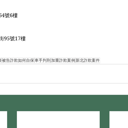
4號6樓
95號17樓
師
被告詐欺如何自保
車手判刑
加重詐欺案例
新北詐欺案件