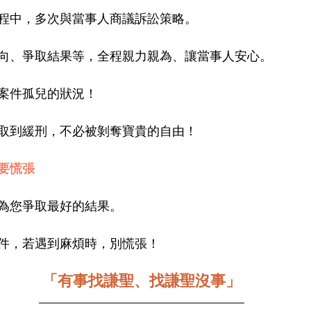
程中，多次與當事人商議訴訟策略。
向、爭取結果等，全程親力親為、讓當事人安心。
案件孤兒的狀況！
取到緩刑，不必被剝奪寶貴的自由！
要慌張
為您爭取最好的結果。
件，若遇到麻煩時，別慌張！﻿
「有事找謙聖、找謙聖沒事」