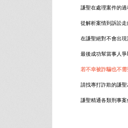
謙聖在處理案件的過
從解析案情到訴訟走
在謙聖絕對不會出現
最後成功幫當事人爭
若不幸被詐騙也不需
請找專打詐欺的謙聖
謙聖精通各類刑事案