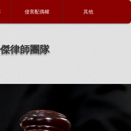
訴
侵害配偶權
其他
傑律師團隊