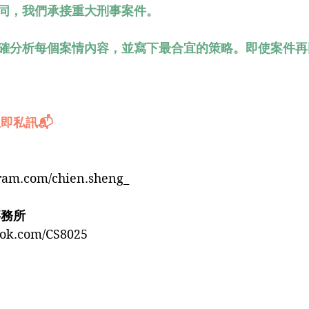
同，我們承接重大刑事案件。
確分析每個案情內容，並寫下最合宜的策略。即使案件再
即私訊📬
gram.com/chien.sheng_
事務所
ook.com/CS8025