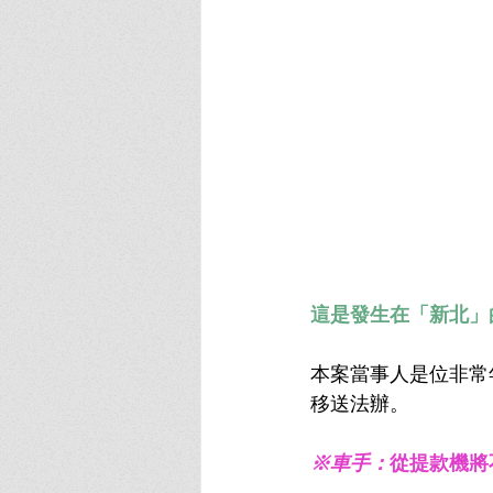
這是發生在「新北」
本案當事人是位非常
移送法辦。
※車手：
從提款機將