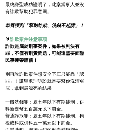
最終謙聖成功證明了，此案當事人並沒
有詐欺幫助犯罪意圖。
恭喜獲判「幫助詐欺、洗錢不起訴」！
🔰
詐欺案件注意事項
詐欺是屬於刑事案件，如果被判決有
罪，不僅有刑責問題，可能還需要面臨
民事連帶賠償！
別再說詐欺案件想安全下庄只能靠「認
罪」！謙聖處理訴訟就是要幫你洗清冤
屈，拿到最漂亮的結果！
一般洗錢罪：處七年以下有期徒刑，併
科新臺幣五百萬元以下罰金。
普通詐欺罪：處五年以下有期徒刑、拘
役或科或併科五十萬元以下罰金。
而幫助犯，則按正犯的刑責減輕判刑。