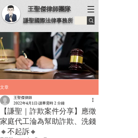
王聖傑律師團隊
謙聖國際法律事務所
文章
王聖傑律師
2022年4月1日
讀畢需時 2 分鐘
【謙聖｜詐欺案件分享】應徵
家庭代工淪為幫助詐欺、洗錢
🔸不起訴🔸