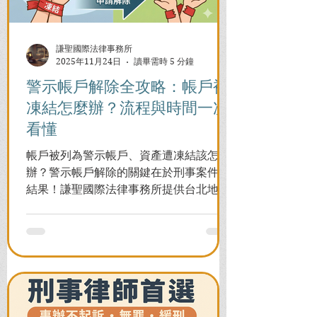
謙聖國際法律事務所
2025年11月24日
讀畢需時 5 分鐘
警示帳戶解除全攻略：帳戶被
凍結怎麼辦？流程與時間一次
看懂
帳戶被列為警示帳戶、資產遭凍結該怎麼
辦？警示帳戶解除的關鍵在於刑事案件的
結果！謙聖國際法律事務所提供台北地檢
署/法院實務解析，教你如何面對洗錢防制
法與詐欺指控，爭取不起訴或無罪，順利
解除警示與衍生管制帳戶，恢復正常生
活。