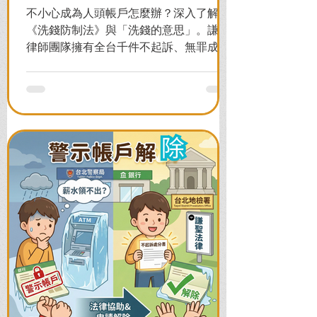
不小心成為人頭帳戶怎麼辦？深入了解
《洗錢防制法》與「洗錢的意思」。謙聖
律師團隊擁有全台千件不起訴、無罪成功
案例，教您面對警局約談與檢察官偵訊，
全力爭取不留案底的機會！