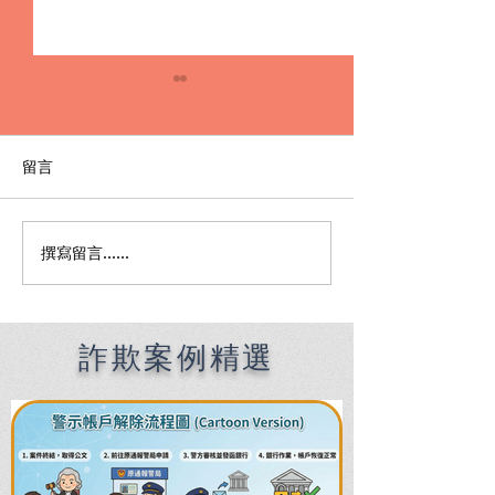
留言
撰寫留言......
Premier English
何時該找刑事律
Speaking Criminal
南：偵查到審判
Defense Lawyers for
關鍵時機全解析
Filipinos in Taiwan:
Chien Sheng
詐欺案例精選
International Law Firm