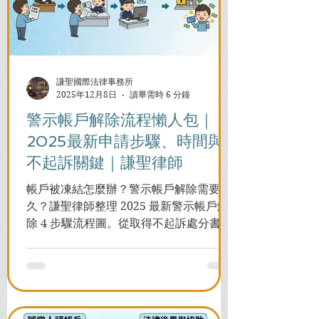
謙聖國際法律事務所
2025年12月8日
讀畢需時 6 分鐘
警示帳戶解除流程懶人包｜
2025最新申請步驟、時間與
不起訴關鍵｜謙聖律師
帳戶被凍結怎麼辦？警示帳戶解除需要多
久？謙聖律師整理 2025 最新警示帳戶解
除 4 步驟流程圖。從取得不起訴處分書到
前往警局申請，一次看懂如何解除凍結，
並解答衍生管制帳戶能否使用等常見問
題，助您快速恢復信用與生活。