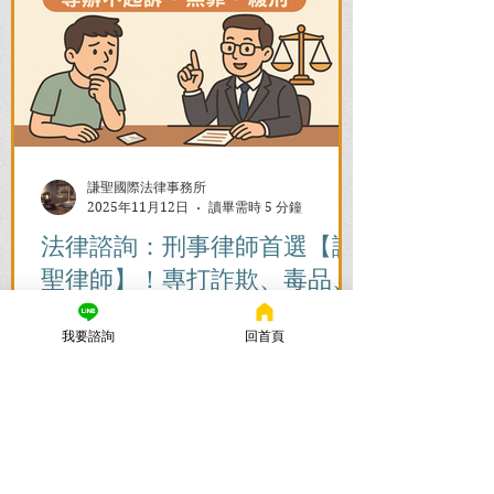
謙聖國際法律事務所
2025年11月12日
讀畢需時 5 分鐘
法律諮詢：刑事律師首選【謙
聖律師】！專打詐欺、毒品、
各種刑事案件，成功不起訴、
我要諮詢
回首頁
無罪、緩刑！
捲入刑事案件怎麼辦？立即尋求刑事律師
的免費法律諮詢，協助您在刑事訴訟初期
爭取不起訴、無罪、緩刑。