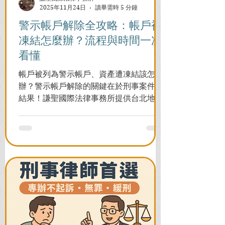
2025年11月24日
讀畢需時 5 分鐘
警示帳戶解除全攻略：帳戶被
凍結怎麼辦？流程與時間一次
看懂
帳戶被列為警示帳戶、資產遭凍結該怎麼
辦？警示帳戶解除的關鍵在於刑事案件的
結果！謙聖國際法律事務所提供台北地檢
署/法院實務解析，教你如何面對洗錢防制
法與詐欺指控，爭取不起訴或無罪，順利
解除警示與衍生管制帳戶，恢復正常生
活。