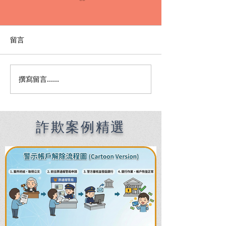
留言
撰寫留言......
Premier English
何時該找刑事律
Speaking Criminal
南：偵查到審判
Defense Lawyers for
關鍵時機全解析
Filipinos in Taiwan:
Chien Sheng
詐欺案例精選
International Law Firm