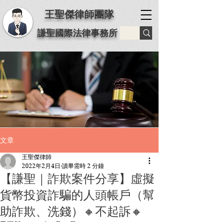
王聖傑律師團隊
謙聖國際法律事務所
文章
王聖傑律師
2022年2月4日
讀畢需時 2 分鐘
【謙聖｜詐欺案件分享】虛擬
貨幣投資詐騙的人頭帳戶（幫
助詐欺、洗錢）🔸不起訴🔸