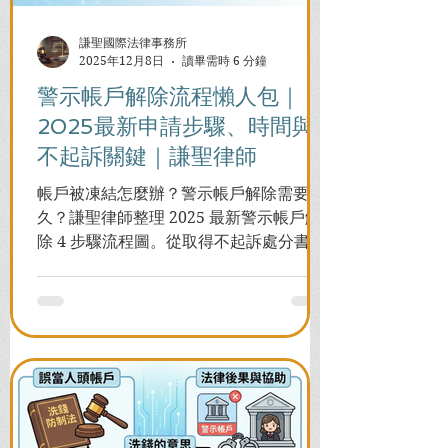
謙聖國際法律事務所
2025年12月8日
讀畢需時 6 分鐘
警示帳戶解除流程懶人包｜
2025最新申請步驟、時間與
不起訴關鍵｜謙聖律師
帳戶被凍結怎麼辦？警示帳戶解除需要多
久？謙聖律師整理 2025 最新警示帳戶解
除 4 步驟流程圖。從取得不起訴處分書到
前往警局申請，一次看懂如何解除凍結，
並解答衍生管制帳戶能否使用等常見問
題，助您快速恢復信用與生活。