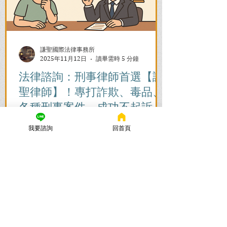
謙聖國際法律事務所
2025年11月12日
讀畢需時 5 分鐘
法律諮詢：刑事律師首選【謙
聖律師】！專打詐欺、毒品、
各種刑事案件，成功不起訴、
無罪、緩刑！
捲入刑事案件怎麼辦？立即尋求刑事律師
我要諮詢
回首頁
的免費法律諮詢，協助您在刑事訴訟初期
爭取不起訴、無罪、緩刑。