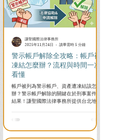
謙聖國際法律事務所
2025年11月24日
讀畢需時 5 分鐘
警示帳戶解除全攻略：帳戶被
凍結怎麼辦？流程與時間一次
看懂
帳戶被列為警示帳戶、資產遭凍結該怎麼
辦？警示帳戶解除的關鍵在於刑事案件的
結果！謙聖國際法律事務所提供台北地檢
署/法院實務解析，教你如何面對洗錢防制
法與詐欺指控，爭取不起訴或無罪，順利
解除警示與衍生管制帳戶，恢復正常生
活。