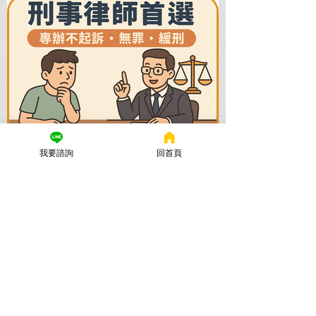
我要諮詢
回首頁
謙聖國際法律事務所
2025年11月12日
讀畢需時 5 分鐘
法律諮詢：刑事律師首選【謙
聖律師】！專打詐欺、毒品、
各種刑事案件，成功不起訴、
無罪、緩刑！
捲入刑事案件怎麼辦？立即尋求刑事律師
的免費法律諮詢，協助您在刑事訴訟初期
爭取不起訴、無罪、緩刑。