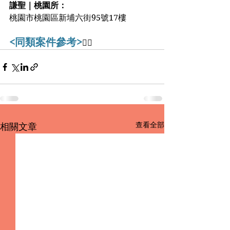
謙聖｜桃園所：
桃園市桃園區新埔六街95號17樓
<同類案件參考>
👇🏻
查看全部
相關文章