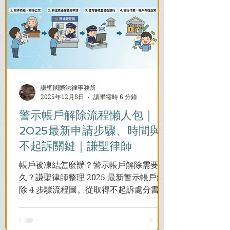
謙聖國際法律事務所
2025年12月8日
讀畢需時 6 分鐘
警示帳戶解除流程懶人包｜
2025最新申請步驟、時間與
不起訴關鍵｜謙聖律師
帳戶被凍結怎麼辦？警示帳戶解除需要多
久？謙聖律師整理 2025 最新警示帳戶解
除 4 步驟流程圖。從取得不起訴處分書到
前往警局申請，一次看懂如何解除凍結，
並解答衍生管制帳戶能否使用等常見問
題，助您快速恢復信用與生活。