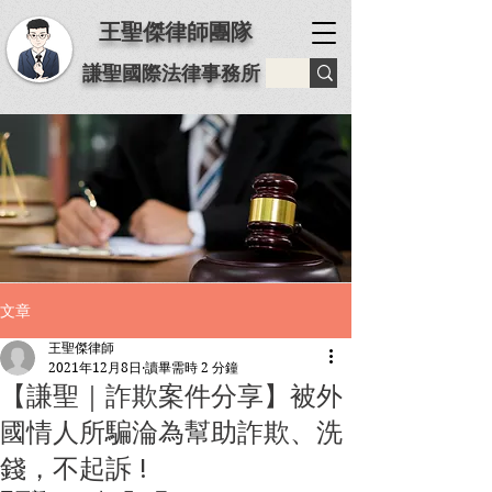
王聖傑律師團隊
謙聖國際法律事務所
文章
王聖傑律師
2021年12月8日
讀畢需時 2 分鐘
【謙聖｜詐欺案件分享】被外
國情人所騙淪為幫助詐欺、洗
錢，不起訴 !