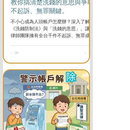
教你搞清楚洗錢的意思與爭取
不起訴、無罪關鍵。
不小心成為人頭帳戶怎麼辦？深入了解
《洗錢防制法》與「洗錢的意思」。謙聖
律師團隊擁有全台千件不起訴、無罪成功
案例，教您面對警局約談與檢察官偵訊，
全力爭取不留案底的機會！