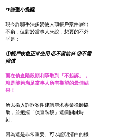
🔰
謙聖小提醒
現今詐騙手法多變使人頭帳戶案件層出
不窮，但對於當事人來說，想要的不外
乎是：
①帳戶恢復正常使用 ②不留前科 ③不需
賠償
而在偵查階段順利爭取到「不起訴」，
就是能夠滿足當事人所有期望的最佳結
果！
所以捲入詐欺案件建議尋求專業律師協
助，並把握「偵查階段」這個關鍵時
刻。
因為這是非常重要、可以證明清白的機