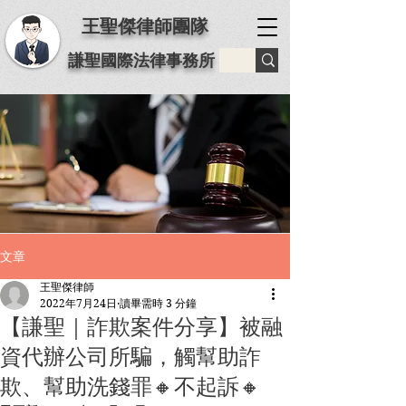
王聖傑律師團隊
謙聖國際法律事務所
文章
王聖傑律師
2022年7月24日
讀畢需時 3 分鐘
【謙聖｜詐欺案件分享】️被融
資代辦公司所騙，觸幫助詐
欺、幫助洗錢罪🔸不起訴🔸️