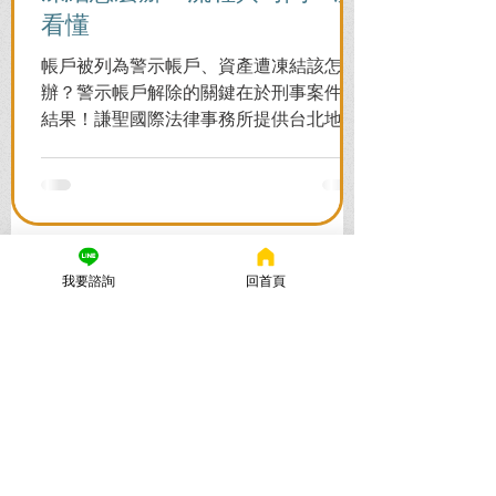
看懂
帳戶被列為警示帳戶、資產遭凍結該怎麼
辦？警示帳戶解除的關鍵在於刑事案件的
結果！謙聖國際法律事務所提供台北地檢
署/法院實務解析，教你如何面對洗錢防制
法與詐欺指控，爭取不起訴或無罪，順利
解除警示與衍生管制帳戶，恢復正常生
活。
我要諮詢
回首頁