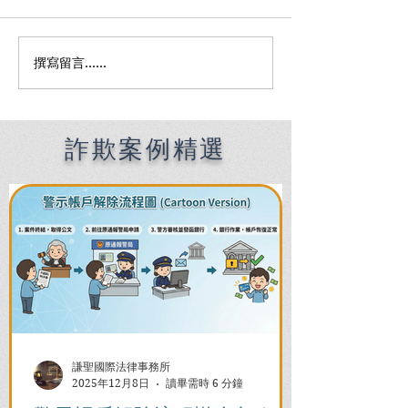
撰寫留言......
Premier English
何時該找刑事律
Speaking Criminal
南：偵查到審判
Defense Lawyers for
關鍵時機全解析
Filipinos in Taiwan:
Chien Sheng
詐欺案例精選
International Law Firm
謙聖國際法律事務所
2025年12月8日
讀畢需時 6 分鐘