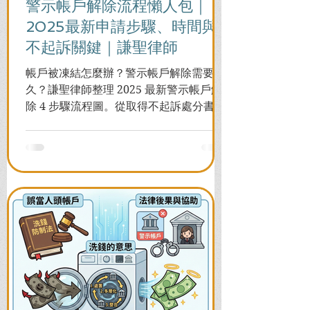
警示帳戶解除流程懶人包｜
2025最新申請步驟、時間與
不起訴關鍵｜謙聖律師
帳戶被凍結怎麼辦？警示帳戶解除需要多
久？謙聖律師整理 2025 最新警示帳戶解
除 4 步驟流程圖。從取得不起訴處分書到
前往警局申請，一次看懂如何解除凍結，
並解答衍生管制帳戶能否使用等常見問
題，助您快速恢復信用與生活。