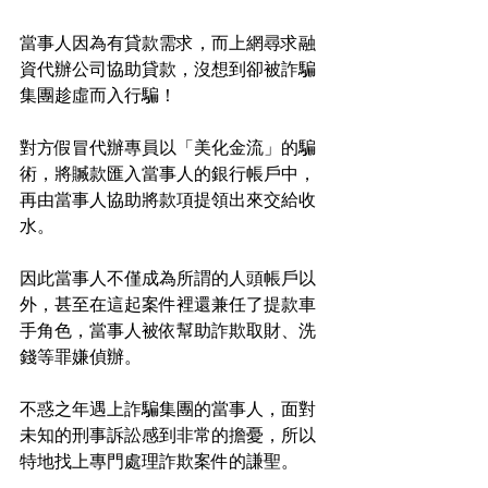
當事人因為有貸款需求，而上網尋求融
資代辦公司協助貸款，沒想到卻被詐騙
集團趁虛而入行騙！
對方假冒代辦專員以「美化金流」的騙
術，將贓款匯入當事人的銀行帳戶中，
再由當事人協助將款項提領出來交給收
水。
因此當事人不僅成為所謂的人頭帳戶以
外，甚至在這起案件裡還兼任了提款車
手角色，當事人被依幫助詐欺取財、洗
錢等罪嫌偵辦。
不惑之年遇上詐騙集團的當事人，面對
未知的刑事訴訟感到非常的擔憂，所以
特地找上專門處理詐欺案件的謙聖。