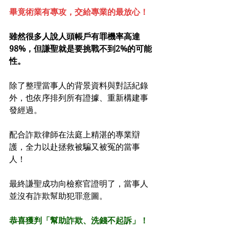
畢竟術業有專攻，交給專業的最放心！
雖然很多人說人頭帳戶有罪機率高達
98%，但謙聖就是要挑戰不到2%的可能
性。
除了整理當事人的背景資料與對話紀錄
外，也依序排列所有證據、重新構建事
發經過。
配合詐欺律師在法庭上精湛的專業辯
護，全力以赴拯救被騙又被冤的當事
人！
最終謙聖成功向檢察官證明了，當事人
並沒有詐欺幫助犯罪意圖。
恭喜獲判「幫助詐欺、洗錢不起訴」！