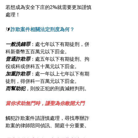
若想成為安全下庄的2%就需要更加謹慎
處理！
🔰
詐欺案件相關法定刑度為何？
一般洗錢罪
：處七年以下有期徒刑，併
科新臺幣五百萬元以下罰金。
普通詐欺罪
：處五年以下有期徒刑、拘
役或科或併科五十萬元以下罰金。
加重詐欺罪
：處一年以上七年以下有期
徒刑，得併科一百萬元以下罰金。
而幫助犯
，則按正犯的刑責減輕判刑。
當你求助無門時，謙聖為你敞開大門
觸犯詐欺案件請謹慎處理，尋找專辦詐
欺案的律師陪同偵訊、開庭十分重要。