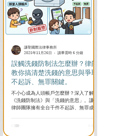
謙聖國際法律事務所
2025年11月26日
讀畢需時 6 分鐘
誤觸洗錢防制法怎麼辦？律師
教你搞清楚洗錢的意思與爭取
不起訴、無罪關鍵。
不小心成為人頭帳戶怎麼辦？深入了解
《洗錢防制法》與「洗錢的意思」。謙聖
律師團隊擁有全台千件不起訴、無罪成功
案例，教您面對警局約談與檢察官偵訊，
全力爭取不留案底的機會！