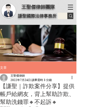
王聖傑律師團隊
謙聖國際法律事務所
文章
王聖傑律師
2022年7月24日
讀畢需時 3 分鐘
【謙聖｜詐欺案件分享】️提供
帳戶給網友，背上幫助詐欺、
幫助洗錢罪🔸不起訴🔸️