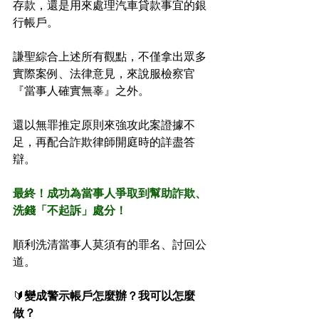
存款，還是用來處理汽車貸款事宜的銀
行帳戶。
謙聖綜合上述所有觀點，不僅拿出眾多
實際案例、法律意見，來說服檢察官
『當事人確實無辜』之外。
還以無罪推定原則來強攻此案證據不
足，再配合詐欺律師開庭時的詳盡答
辯。
最終！成功為當事人爭取到幫助詐欺、
洗錢「不起訴」處分！
順利洗清當事人莫須有的罪名、討回公
道。
🔰
變成警示帳戶怎麼辦？我可以怎麼
做？