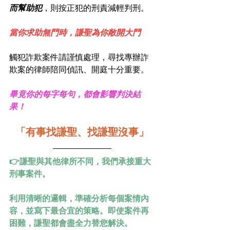
而幫助犯
，則按正犯的刑責減輕判刑。
當你求助無門時，謙聖為你敞開大門
觸犯詐欺案件請謹慎處理，尋找專辦詐
欺案的律師陪同偵訊、開庭十分重要。
畢竟你的每字每句，都會影響判決結
果！
「有事找謙聖、找謙聖沒事」
👉謙聖與其他律所不同，我們承接重大
刑事案件。
利用清晰的邏輯，準確分析每個案情內
容，並寫下最合宜的策略。即使案件再
困難，謙聖都會盡全力替您解決。