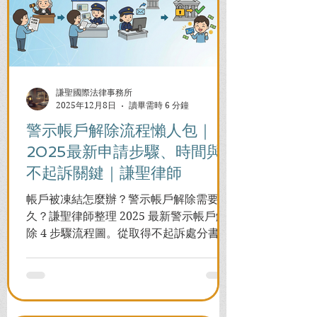
謙聖國際法律事務所
2025年12月8日
讀畢需時 6 分鐘
警示帳戶解除流程懶人包｜
2025最新申請步驟、時間與
不起訴關鍵｜謙聖律師
帳戶被凍結怎麼辦？警示帳戶解除需要多
久？謙聖律師整理 2025 最新警示帳戶解
除 4 步驟流程圖。從取得不起訴處分書到
前往警局申請，一次看懂如何解除凍結，
並解答衍生管制帳戶能否使用等常見問
題，助您快速恢復信用與生活。