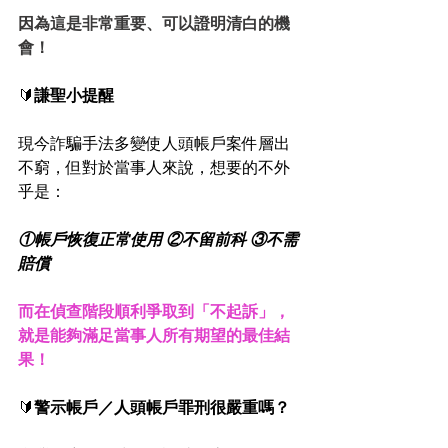
因為這是非常重要、可以證明清白的機
會！
🔰
謙聖小提醒
現今詐騙手法多變使人頭帳戶案件層出
不窮，但對於當事人來說，想要的不外
乎是：
①帳戶恢復正常使用 ②不留前科 ③不需
賠償
而在偵查階段順利爭取到「不起訴」，
就是能夠滿足當事人所有期望的最佳結
果！
🔰
警示帳戶／人頭帳戶罪刑很嚴重嗎？