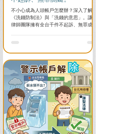
不小心成為人頭帳戶怎麼辦？深入了解
《洗錢防制法》與「洗錢的意思」。謙聖
律師團隊擁有全台千件不起訴、無罪成功
案例，教您面對警局約談與檢察官偵訊，
全力爭取不留案底的機會！