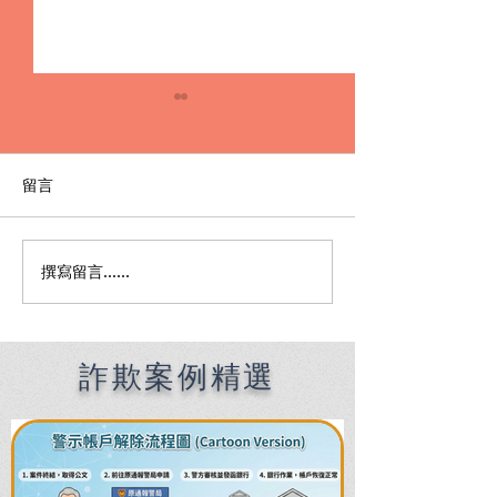
留言
撰寫留言......
Premier English
何時該找刑事律
Speaking Criminal
南：偵查到審判
Defense Lawyers for
關鍵時機全解析
Filipinos in Taiwan:
Chien Sheng
詐欺案例精選
International Law Firm