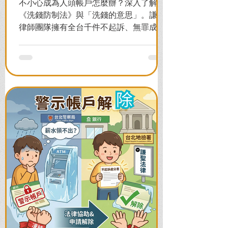
不小心成為人頭帳戶怎麼辦？深入了解
《洗錢防制法》與「洗錢的意思」。謙聖
律師團隊擁有全台千件不起訴、無罪成功
案例，教您面對警局約談與檢察官偵訊，
全力爭取不留案底的機會！