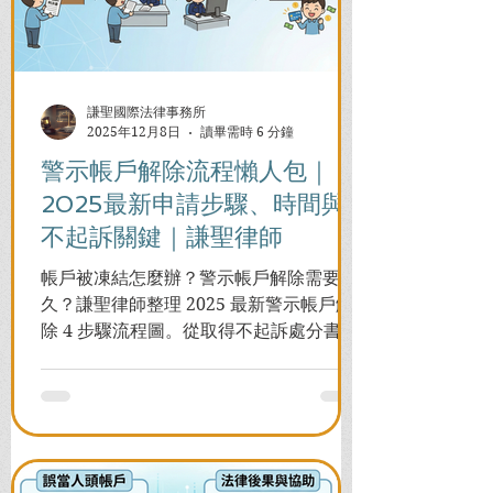
謙聖國際法律事務所
2025年12月8日
讀畢需時 6 分鐘
警示帳戶解除流程懶人包｜
2025最新申請步驟、時間與
不起訴關鍵｜謙聖律師
帳戶被凍結怎麼辦？警示帳戶解除需要多
久？謙聖律師整理 2025 最新警示帳戶解
除 4 步驟流程圖。從取得不起訴處分書到
前往警局申請，一次看懂如何解除凍結，
並解答衍生管制帳戶能否使用等常見問
題，助您快速恢復信用與生活。