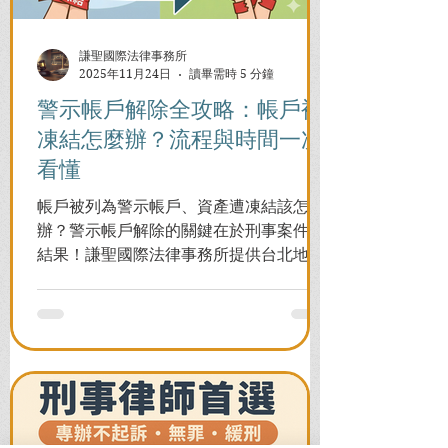
謙聖國際法律事務所
2025年11月24日
讀畢需時 5 分鐘
警示帳戶解除全攻略：帳戶被
凍結怎麼辦？流程與時間一次
看懂
帳戶被列為警示帳戶、資產遭凍結該怎麼
辦？警示帳戶解除的關鍵在於刑事案件的
結果！謙聖國際法律事務所提供台北地檢
署/法院實務解析，教你如何面對洗錢防制
法與詐欺指控，爭取不起訴或無罪，順利
解除警示與衍生管制帳戶，恢復正常生
活。