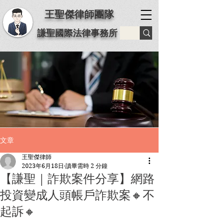
王聖傑律師團隊
謙聖國際法律事務所
文章
王聖傑律師
2023年6月18日
讀畢需時 2 分鐘
【謙聖｜詐欺案件分享】️網路
投資變成人頭帳戶詐欺案🔸不
起訴🔸️