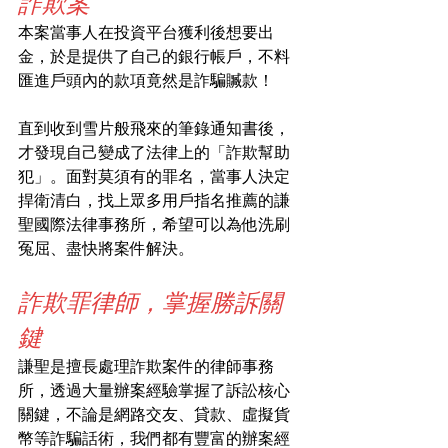
詐欺案
本案當事人在投資平台獲利後想要出
金，於是提供了自己的銀行帳戶，不料
匯進戶頭內的款項竟然是詐騙贓款！
直到收到雪片般飛來的筆錄通知書後，
才發現自己變成了法律上的「詐欺幫助
犯」。面對莫須有的罪名，當事人決定
捍衛清白，找上眾多用戶指名推薦的謙
聖國際法律事務所，希望可以為他洗刷
冤屈、盡快將案件解決。
詐欺罪律師，掌握勝訴關
鍵
謙聖是擅長處理詐欺案件的律師事務
所，透過大量辦案經驗掌握了訴訟核心
關鍵，不論是網路交友、貸款、虛擬貨
幣等詐騙話術，我們都有豐富的辦案經