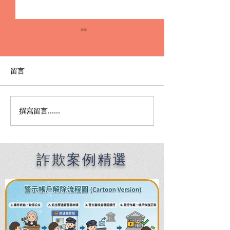
留言
撰寫留言......
Premier English
何時該找刑事律
Speaking Criminal
南：偵查到審判
Defense Lawyers for
關鍵時機全解析
Filipinos in Taiwan:
Chien Sheng
詐欺案例精選
International Law Firm