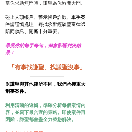
當你求助無門時，謙聖為你敞開大門。
碰上人頭帳戶、警示帳戶詐欺、車手案
件請謹慎處理，尋找承辦經驗豐富律師
陪同偵訊、開庭十分重要。
畢竟你的每字每句，都會影響判決結
果！
「有事找謙聖、找謙聖沒事」
※謙聖與其他律所不同，我們承接重大
刑事案件。
利用清晰的邏輯，準確分析每個案情內
容，並寫下最合宜的策略。即使案件再
困難，謙聖都會盡全力替您解決。