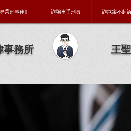
專業刑事律師
詐騙車手刑責
詐欺案不起
律事務所
王聖