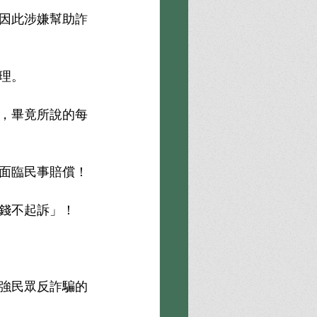
因此涉嫌幫助詐
理。
，畢竟所說的每
面臨民事賠償！
錢不起訴」！
強民眾反詐騙的