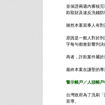
並保證兩週內審核完
欺取財及違反洗錢防
雖然本案當事人有對
原因是一般人對於刑
字每句都會影響判決
再者，詐欺案件屬於
最終本案在謙聖的專
警示帳戶／人頭帳戶
台灣政府為了洗刷「
宣導。