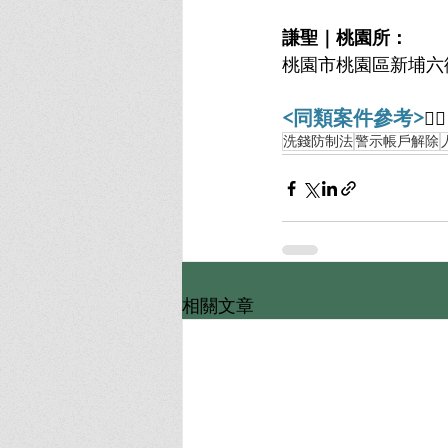
謙聖｜桃園所：
桃園市桃園區新埔六街
<同類案件參考>
👇🏻
洗錢防制法
警示帳戶解除
相關文章