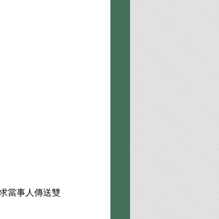
求當事人傳送雙