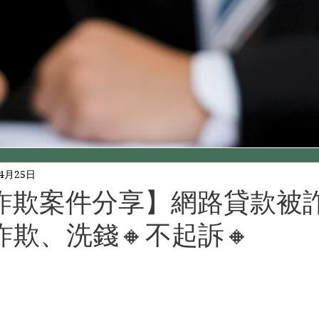
年4月25日
詐欺案件分享】️網路貸款被
欺、洗錢🔸不起訴🔸