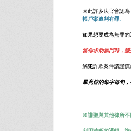
因此許多法官會認為
帳戶案遭判有罪。
如果想要成為無罪的
當你求助無門時，謙
觸犯詐欺案件請謹慎
畢竟你的每字每句，
※謙聖與其他律所不
利用清晰的邏輯，準