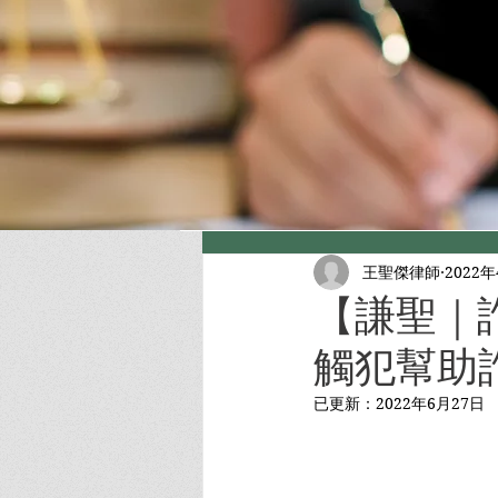
王聖傑律師
2022
【謙聖｜
觸犯幫助詐
已更新：
2022年6月27日