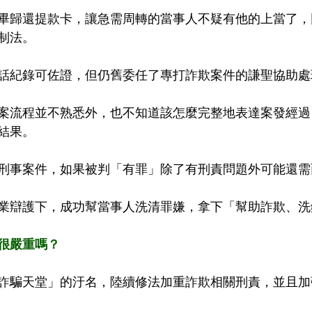
畢歸還提款卡，讓急需周轉的當事人不疑有他的上當了，
制法。
話紀錄可佐證，但仍舊委任了專打詐欺案件的謙聖協助處
案流程並不熟悉外，也不知道該怎麼完整地表達案發經過
結果。
刑事案件，如果被判「有罪」除了有刑責問題外可能還需
業辯護下，成功幫當事人洗清罪嫌，拿下「幫助詐欺、洗
很嚴重嗎？
詐騙天堂」的汙名，陸續修法加重詐欺相關刑責，並且加