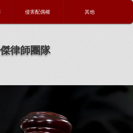
訴
侵害配偶權
其他
傑律師團隊