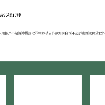
95號17樓
人頭帳戶不起訴
專辦詐欺罪律師
被告詐欺如何自保
不起訴案例
網路貸款