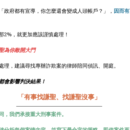
「政府都有宣導，你怎麼還會變成人頭帳戶？」，
因而有
那2%，就更加應該謹慎處理！
聖為你敞開大門
處理，建議尋找專辦詐欺案的律師陪同偵訊、開庭。
都會影響判決結果！
「有事找謙聖、找謙聖沒事」
同，我們承接重大刑事案件。
確分析每個案情內容，並寫下最合宜的策略。即使案件再