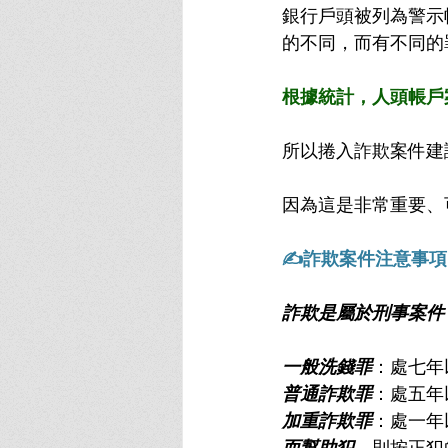
銀行戶頭被列為警示
的不同，而有不同的
根據統計，人頭帳戶
所以捲入詐欺案件建
因為這是非常重要、
✍詐欺案件注意事項
詐欺是屬於刑事案件
一般洗錢罪
：處七年
普通詐欺罪
：處五年
加重詐欺罪
：處一年
而幫助犯
，則按正犯