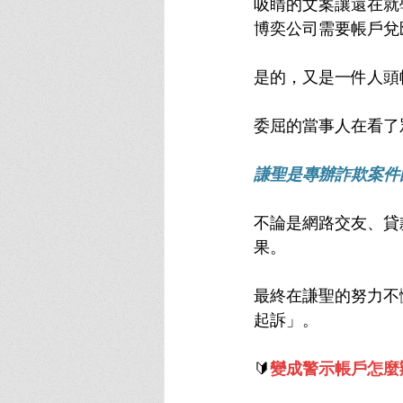
吸睛的文案讓還在就
博奕公司需要帳戶兌
是的，又是一件人頭
委屈的當事人在看了
謙聖是專辦詐欺案件
不論是網路交友、貸
果。
最終在謙聖的努力不
起訴」。
🔰
變成警示帳戶怎麼