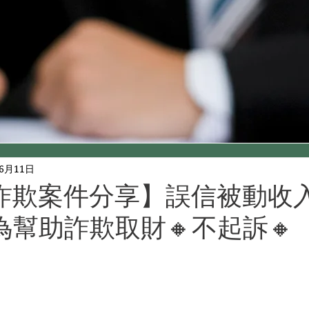
年6月11日
詐欺案件分享】️誤信被動收
幫助詐欺取財🔸不起訴🔸