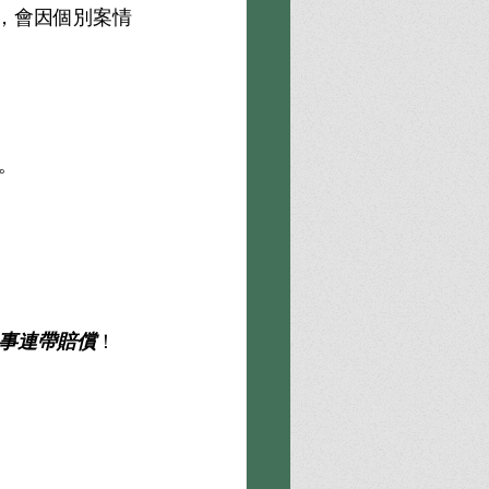
，會因個別案情
。
事連帶賠償
！