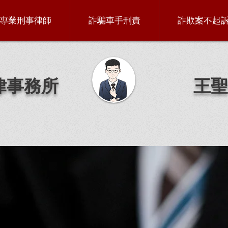
專業刑事律師
詐騙車手刑責
詐欺案不起
律事務所
王聖