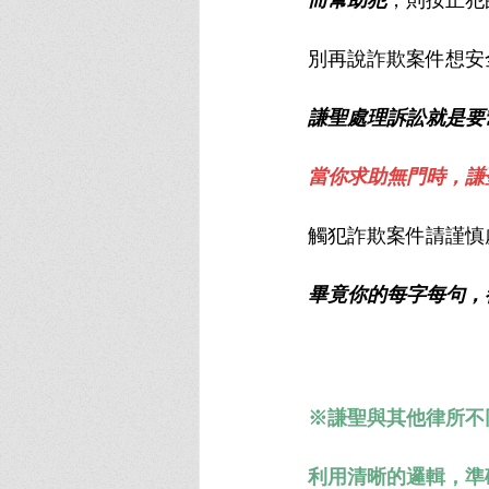
別再說詐欺案件想安
謙聖處理訴訟就是要
當你求助無門時，謙
觸犯詐欺案件請謹慎
畢竟你的每字每句，
※謙聖與其他律所不
利用清晰的邏輯，準