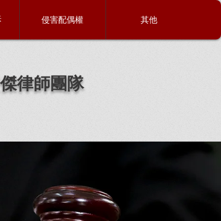
訴
侵害配偶權
其他
傑律師團隊