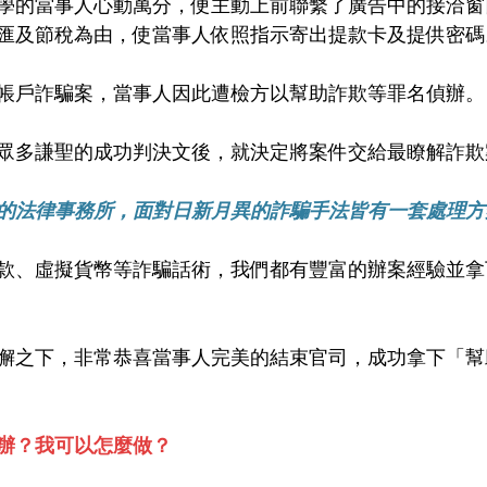
學的當事人心動萬分，便主動上前聯繫了廣告中的接洽窗
匯及節稅為由，使當事人依照指示寄出提款卡及提供密碼
帳戶詐騙案，當事人因此遭檢方以幫助詐欺等罪名偵辦。
眾多謙聖的成功判決文後，就決定將案件交給最瞭解詐欺
的法律事務所，面對日新月異的詐騙手法皆有一套處理方
款、虛擬貨幣等詐騙話術，我們都有豐富的辦案經驗並拿
懈之下，非常恭喜當事人完美的結束官司，成功拿下「幫
辦？我可以怎麼做？