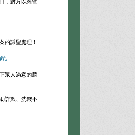
口，對方以經營
。
案的謙聖處理！
針。
下眾人滿意的勝
助詐欺、洗錢不