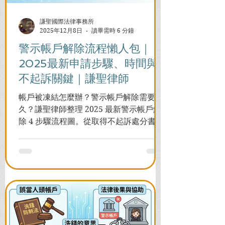
謙聖國際法律事務所
2025年12月8日
讀畢需時 6 分鐘
警示帳戶解除流程懶人包｜
2025最新申請步驟、時間與
不起訴關鍵｜謙聖律師
帳戶被凍結怎麼辦？警示帳戶解除需要多
久？謙聖律師整理 2025 最新警示帳戶解
除 4 步驟流程圖。從取得不起訴處分書到
前往警局申請，一次看懂如何解除凍結，
並解答衍生管制帳戶能否使用等常見問
題，助您快速恢復信用與生活。