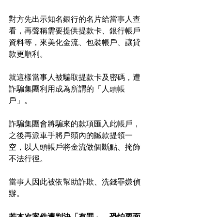
對方先出示知名銀行的名片給當事人查
看，再聲稱需要提供提款卡、銀行帳戶
資料等，來美化金流、包裝帳戶、讓貸
款更順利。
就這樣當事人被騙取提款卡及密碼，遭
詐騙集團利用成為所謂的「人頭帳
戶」。
詐騙集團會將騙來的款項匯入此帳戶，
之後再派車手將戶頭內的贓款提領一
空，以人頭帳戶將金流做個斷點、掩飾
不法行徑。
當事人因此被依幫助詐欺、洗錢罪嫌偵
辦。
若本次案件遭判決「有罪」，恐怕要面