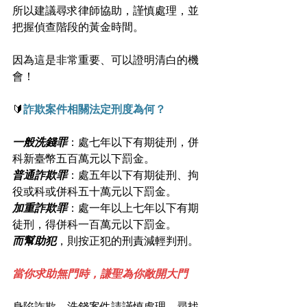
所以建議尋求律師協助，謹慎處理，並
把握偵查階段的黃金時間。
因為這是非常重要、可以證明清白的機
會！
🔰
詐欺案件相關法定刑度為何？
一般洗錢罪
：處七年以下有期徒刑，併
科新臺幣五百萬元以下罰金。
普通詐欺罪
：處五年以下有期徒刑、拘
役或科或併科五十萬元以下罰金。
加重詐欺罪
：處一年以上七年以下有期
徒刑，得併科一百萬元以下罰金。
而幫助犯
，則按正犯的刑責減輕判刑。
當你求助無門時，謙聖為你敞開大門
身陷詐欺、洗錢案件請謹慎處理，尋找