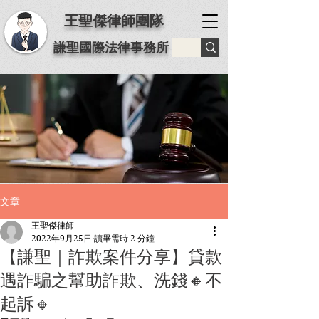
王聖傑律師團隊
謙聖國際法律事務所
文章
王聖傑律師
2022年9月25日
讀畢需時 2 分鐘
【謙聖｜詐欺案件分享】️貸款
遇詐騙之幫助詐欺、洗錢🔸不
起訴🔸