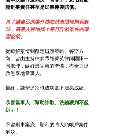
臨刑事責任甚至是民事連帶賠償。
為了讓自己的案件能在偵查階段順利解
決，當事人特地找上專打詐欺案件的謙
聖協助。
從瞭解案情到擬定辯護策略、答辯方
向，皆由主持律師帶領菁英律師團隊一
同處理，做好最完善的準備，盡全力拯
救無辜地當事人。
最終，謙聖這次也成功拿下漂亮成績。
恭喜當事人「幫助詐欺、洗錢獲判不起
訴」！
不留刑事案底、順利的將人頭帳戶案件
解決。