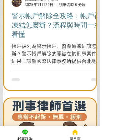
2025年11月24日
讀畢需時 5 分鐘
警示帳戶解除全攻略：帳戶被
凍結怎麼辦？流程與時間一次
看懂
帳戶被列為警示帳戶、資產遭凍結該怎麼
辦？警示帳戶解除的關鍵在於刑事案件的
結果！謙聖國際法律事務所提供台北地檢
署/法院實務解析，教你如何面對洗錢防制
法與詐欺指控，爭取不起訴或無罪，順利
解除警示與衍生管制帳戶，恢復正常生
活。
我要諮詢
回首頁