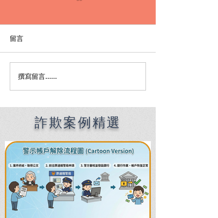
留言
撰寫留言......
Premier English
何時該找刑事律
Speaking Criminal
南：偵查到審判
Defense Lawyers for
關鍵時機全解析
Filipinos in Taiwan:
Chien Sheng
詐欺案例精選
International Law Firm