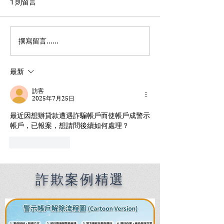
1 則留言
撰寫留言......
Premier English
何時該找刑事律
Speaking Criminal
南：偵查到審判
Defense Lawyers for
關鍵時機全解析
最新
Filipinos in Taiwan:
Chien Sheng
訪客
International Law Firm
2025年7月25日
最近因想辦貸款遭遇詐騙帳戶而使帳戶成警示
帳戶，已報案，想請問後續如何處理？
按讚
回覆
詐欺案例精選