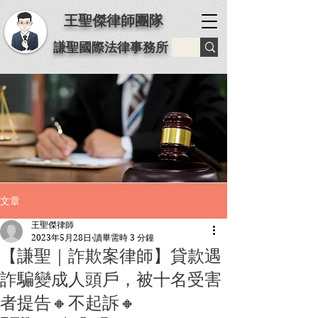
王聖傑律師團隊
謙聖國際法律事務所
文章
王聖傑律師
2023年5月28日
讀畢需時 3 分鐘
【謙聖｜詐欺案律師】️貸款遇
詐騙變成人頭戶，被十名受害
者提告🔸不起訴🔸