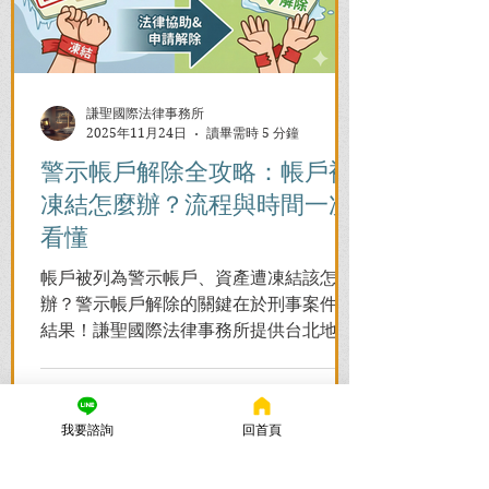
謙聖國際法律事務所
2025年11月24日
讀畢需時 5 分鐘
警示帳戶解除全攻略：帳戶被
凍結怎麼辦？流程與時間一次
看懂
帳戶被列為警示帳戶、資產遭凍結該怎麼
辦？警示帳戶解除的關鍵在於刑事案件的
結果！謙聖國際法律事務所提供台北地檢
署/法院實務解析，教你如何面對洗錢防制
法與詐欺指控，爭取不起訴或無罪，順利
解除警示與衍生管制帳戶，恢復正常生
我要諮詢
回首頁
活。