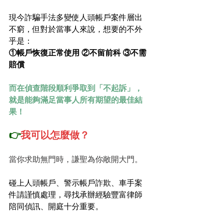
現今詐騙手法多變使人頭帳戶案件層出
不窮，但對於當事人來說，想要的不外
乎是：
①帳戶恢復正常使用 ②不留前科 ③不需
賠償
而在偵查階段順利爭取到「不起訴」，
就是能夠滿足當事人所有期望的最佳結
果！
👉
我可以怎麼做？
當你求助無門時，謙聖為你敞開大門。
碰上人頭帳戶、警示帳戶詐欺、車手案
件請謹慎處理，尋找承辦經驗豐富律師
陪同偵訊、開庭十分重要。