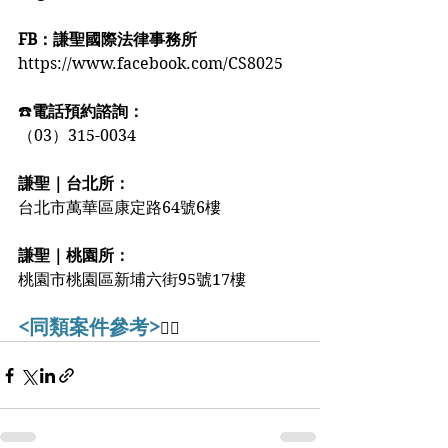
FB：謙聖國際法律事務所
https://www.facebook.com/CS8025
☎️
電話預約諮詢：
（03）315-0034
謙聖｜台北所：
台北市萬華區康定路64號6樓
謙聖｜桃園所：
桃園市桃園區新埔六街95號17樓️️
<同類案件參考>
👇🏻