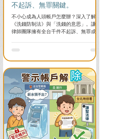
不起訴、無罪關鍵。
不小心成為人頭帳戶怎麼辦？深入了解
《洗錢防制法》與「洗錢的意思」。謙聖
律師團隊擁有全台千件不起訴、無罪成功
案例，教您面對警局約談與檢察官偵訊，
全力爭取不留案底的機會！