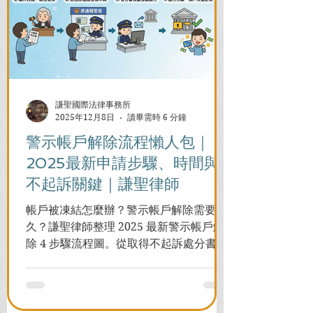
謙聖國際法律事務所
2025年12月8日
讀畢需時 6 分鐘
警示帳戶解除流程懶人包｜
2025最新申請步驟、時間與
不起訴關鍵｜謙聖律師
帳戶被凍結怎麼辦？警示帳戶解除需要多
久？謙聖律師整理 2025 最新警示帳戶解
除 4 步驟流程圖。從取得不起訴處分書到
前往警局申請，一次看懂如何解除凍結，
並解答衍生管制帳戶能否使用等常見問
題，助您快速恢復信用與生活。