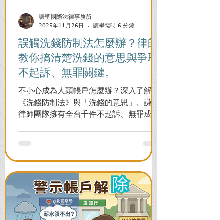
謙聖國際法律事務所
2025年11月26日
讀畢需時 6 分鐘
誤觸洗錢防制法怎麼辦？律師
教你搞清楚洗錢的意思與爭取
不起訴、無罪關鍵。
不小心成為人頭帳戶怎麼辦？深入了解
《洗錢防制法》與「洗錢的意思」。謙聖
律師團隊擁有全台千件不起訴、無罪成功
案例，教您面對警局約談與檢察官偵訊，
全力爭取不留案底的機會！