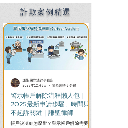
Filipinos in Taiwan:
Chien Sheng
詐欺案例精選
International Law Firm
謙聖國際法律事務所
2025年12月8日
讀畢需時 6 分鐘
警示帳戶解除流程懶人包｜
2025最新申請步驟、時間與
不起訴關鍵｜謙聖律師
帳戶被凍結怎麼辦？警示帳戶解除需要多