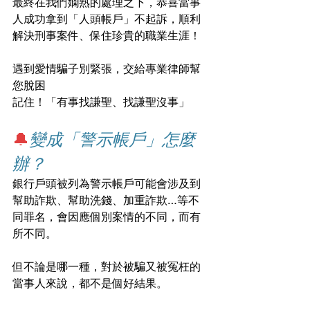
最終在我們嫻熟的處理之下，恭喜當事
人成功拿到「人頭帳戶」不起訴，順利
解決刑事案件、保住珍貴的職業生涯！
遇到愛情騙子別緊張，交給專業律師幫
您脫困
記住！「有事找謙聖、找謙聖沒事」
🔔
變成「警示帳戶」怎麼
辦？
銀行戶頭被列為警示帳戶可能會涉及到
幫助詐欺、幫助洗錢、加重詐欺…等不
同罪名，會因應個別案情的不同，而有
所不同。
但不論是哪一種，對於被騙又被冤枉的
當事人來說，都不是個好結果。