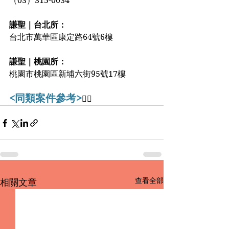
（03）315-0034
謙聖｜台北所：
台北市萬華區康定路64號6樓
謙聖｜桃園所：
桃園市桃園區新埔六街95號17樓️️
<同類案件參考>
👇🏻
查看全部
相關文章