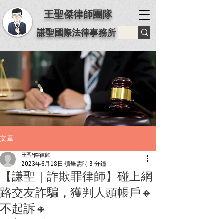
王聖傑律師團隊
謙聖國際法律事務所
文章
王聖傑律師
2023年6月18日
讀畢需時 3 分鐘
【謙聖｜詐欺罪律師】️碰上網
路交友詐騙，獲判人頭帳戶🔸
不起訴🔸