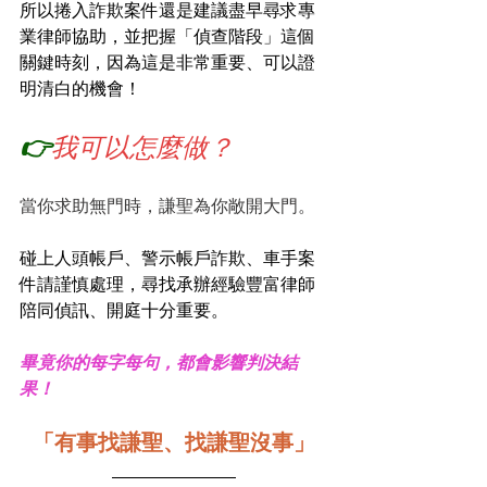
所以捲入詐欺案件還是建議盡早尋求專
業律師協助，並把握「偵查階段」這個
關鍵時刻，因為這是非常重要、可以證
明清白的機會！️
👉
我可以怎麼做？
當你求助無門時，謙聖為你敞開大門。
碰上人頭帳戶、警示帳戶詐欺、車手案
件請謹慎處理，尋找承辦經驗豐富律師
陪同偵訊、開庭十分重要。
畢竟你的每字每句，都會影響判決結
果！
「有事找謙聖、找謙聖沒事」