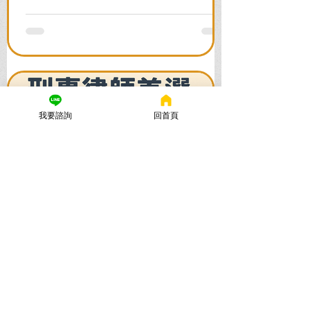
署/法院實務解析，教你如何面對洗錢防制
法與詐欺指控，爭取不起訴或無罪，順利
解除警示與衍生管制帳戶，恢復正常生
活。
我要諮詢
回首頁
謙聖國際法律事務所
2025年11月12日
讀畢需時 5 分鐘
法律諮詢：刑事律師首選【謙
聖律師】！專打詐欺、毒品、