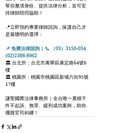
幫你釐清身份、提供法律分析，並可安
排律師陪同協助！
📍立即預約專業律師諮詢，保護自己才
是最聰明的選擇：
📌 免費法律諮詢 | 📞 （03）3150-034  
(02)2388-8962
🏛 台北所：台北市萬華區康定路64號6
樓
🏛 桃園所：桃園市桃園區新埔六街95號
17樓
謙聖國際法律事務所 | 全台唯一累積千
件不起訴、無罪、緩刑成功案例，助你
擺脫官司糾纏！