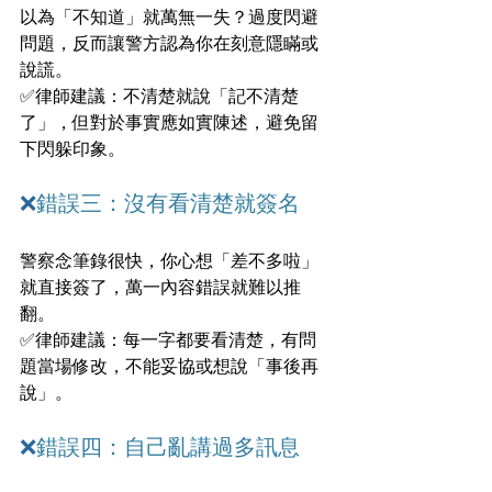
以為「不知道」就萬無一失？過度閃避
問題，反而讓警方認為你在刻意隱瞞或
說謊。
✅律師建議：不清楚就說「記不清楚
了」，但對於事實應如實陳述，避免留
下閃躲印象。
❌
錯誤三：沒有看清楚就簽名
警察念筆錄很快，你心想「差不多啦」
就直接簽了，萬一內容錯誤就難以推
翻。
✅律師建議：每一字都要看清楚，有問
題當場修改，不能妥協或想說「事後再
說」。
❌
錯誤四：自己亂講過多訊息