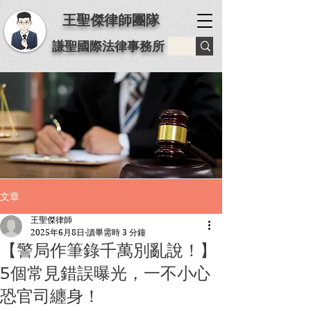
王聖傑律師團隊
謙聖國際法律事務所
文章
王聖傑律師
2025年6月8日
讀畢需時 3 分鐘
【警局作筆錄千萬別亂說！】
5個常見錯誤曝光，一不小心
恐官司纏身！