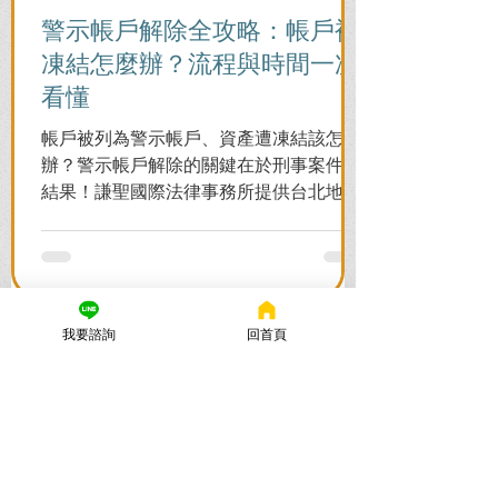
警示帳戶解除全攻略：帳戶被
凍結怎麼辦？流程與時間一次
看懂
帳戶被列為警示帳戶、資產遭凍結該怎麼
辦？警示帳戶解除的關鍵在於刑事案件的
結果！謙聖國際法律事務所提供台北地檢
署/法院實務解析，教你如何面對洗錢防制
法與詐欺指控，爭取不起訴或無罪，順利
解除警示與衍生管制帳戶，恢復正常生
活。
我要諮詢
回首頁