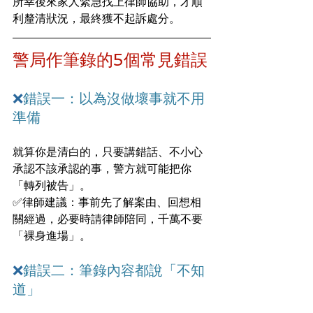
所幸後來家人緊急找上律師協助，才順
利釐清狀況，最終獲不起訴處分。
警局作筆錄的5個常見錯誤
❌
錯誤一：以為沒做壞事就不用
準備
就算你是清白的，只要講錯話、不小心
承認不該承認的事，警方就可能把你
「轉列被告」。
✅律師建議：事前先了解案由、回想相
關經過，必要時請律師陪同，千萬不要
「裸身進場」。
❌
錯誤二：筆錄內容都說「不知
道」