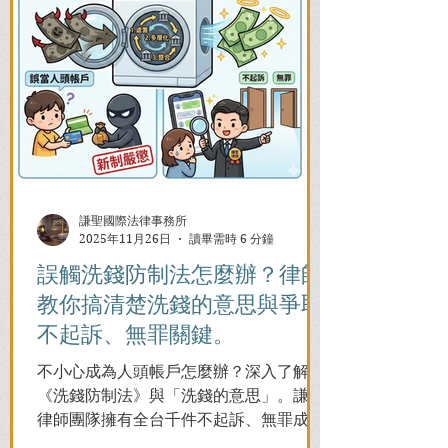
謙聖國際法律事務所
2025年11月26日
讀畢需時 6 分鐘
誤觸洗錢防制法怎麼辦？律師
教你搞清楚洗錢的意思與爭取
不起訴、無罪關鍵。
不小心成為人頭帳戶怎麼辦？深入了解
《洗錢防制法》與「洗錢的意思」。謙聖
律師團隊擁有全台千件不起訴、無罪成功
案例，教您面對警局約談與檢察官偵訊，