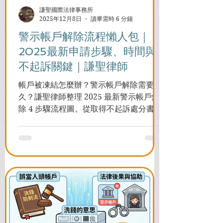
謙聖國際法律事務所
2025年12月8日
讀畢需時 6 分鐘
警示帳戶解除流程懶人包｜
2025最新申請步驟、時間與
不起訴關鍵｜謙聖律師
帳戶被凍結怎麼辦？警示帳戶解除需要多
久？謙聖律師整理 2025 最新警示帳戶解
除 4 步驟流程圖。從取得不起訴處分書到
前往警局申請，一次看懂如何解除凍結，
並解答衍生管制帳戶能否使用等常見問
題，助您快速恢復信用與生活。