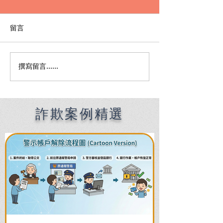
留言
撰寫留言......
Premier English
何時該找刑事律
Speaking Criminal
南：偵查到審判
Defense Lawyers for
關鍵時機全解析
Filipinos in Taiwan:
Chien Sheng
詐欺案例精選
International Law Firm