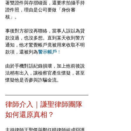
著雙證件與存摺碰面，還要求拍攝手持
證件照，理由是公司要做「身份審
核」。
事後對方卻沒再聯絡，當事人誤以為貸
款沒過，也沒多想。直到某天收到警方
通知，他才驚覺帳戶竟被用來收取不明
款項，還被列為
警示帳戶
！
由於手機對話紀錄損壞，加上他前後說
法稍有出入，讓檢察官產生懷疑，甚至
懷疑他是否參與詐騙金流。
律師介入｜謙聖律師團隊
如何還原真相？
主持律師王聖傑與鄭任晴律師組成辯護