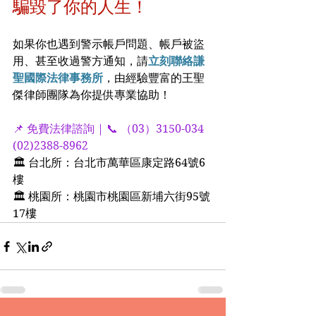
騙毀了你的人生！
如果你也遇到警示帳戶問題、帳戶被盜
用、甚至收過警方通知，請
立刻聯絡謙
聖國際法律事務所
，由經驗豐富的王聖
傑律師團隊為你提供專業協助！
📌 免費法律諮詢 | 📞 （03）3150-034  
(02)2388-8962
🏛 台北所：台北市萬華區康定路64號6
樓
🏛 桃園所：桃園市桃園區新埔六街95號
17樓