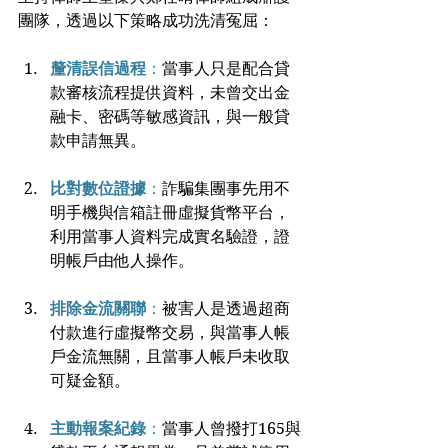
團隊，透過以下策略成功洗清冤屈：
釐清誤信過程
：
當事人只是配合貸
款審核流程提供資料，未曾交出金
融卡、密碼等敏感資訊，與一般貸
款申請無異。
比對數位證據
：
詐騙集團事先用不
明手機與信箱註冊虛擬貨幣平台，
利用當事人資料完成實名驗證，證
明帳戶由他人操作。
排除金流關聯
：
被害人是透過超商
付款進行虛擬幣交易，與當事人帳
戶金流無關，且當事人帳戶未收取
可疑金額。
主動報案紀錄
：
當事人曾撥打165與