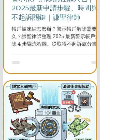
2025最新申請步驟、時間與
不起訴關鍵｜謙聖律師
帳戶被凍結怎麼辦？警示帳戶解除需要多
久？謙聖律師整理 2025 最新警示帳戶解
除 4 步驟流程圖。從取得不起訴處分書到
前往警局申請，一次看懂如何解除凍結，
並解答衍生管制帳戶能否使用等常見問
題，助您快速恢復信用與生活。