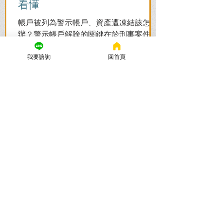
看懂
帳戶被列為警示帳戶、資產遭凍結該怎麼
辦？警示帳戶解除的關鍵在於刑事案件的
結果！謙聖國際法律事務所提供台北地檢
我要諮詢
回首頁
署/法院實務解析，教你如何面對洗錢防制
法與詐欺指控，爭取不起訴或無罪，順利
解除警示與衍生管制帳戶，恢復正常生
活。
謙聖國際法律事務所