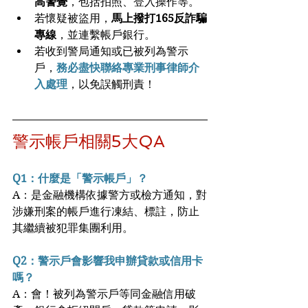
高警覺
，包括拍照、登入操作等。
若懷疑被盜用，
馬上撥打165反詐騙
專線
，並連繫帳戶銀行。
若收到警局通知或已被列為警示
戶，
務必盡快聯絡專業刑事律師介
入處理
，以免誤觸刑責！
警示帳戶相關5大QA
Q1：什麼是「警示帳戶」？
A：是金融機構依據警方或檢方通知，對
涉嫌刑案的帳戶進行凍結、標註，防止
其繼續被犯罪集團利用。
Q2：警示戶會影響我申辦貸款或信用卡
嗎？
A：會！被列為警示戶等同金融信用破