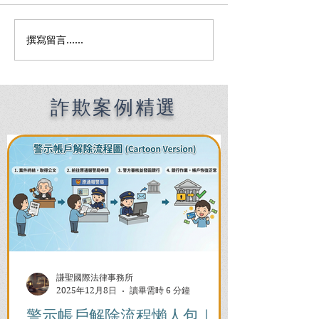
撰寫留言......
Premier English
何時該找刑事律
Speaking Criminal
南：偵查到審判
Defense Lawyers for
關鍵時機全解析
Filipinos in Taiwan:
Chien Sheng
詐欺案例精選
International Law Firm
謙聖國際法律事務所
2025年12月8日
讀畢需時 6 分鐘
警示帳戶解除流程懶人包｜