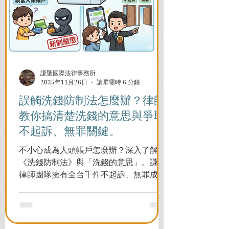
謙聖國際法律事務所
2025年11月26日
讀畢需時 6 分鐘
誤觸洗錢防制法怎麼辦？律師
教你搞清楚洗錢的意思與爭取
不起訴、無罪關鍵。
不小心成為人頭帳戶怎麼辦？深入了解
《洗錢防制法》與「洗錢的意思」。謙聖
律師團隊擁有全台千件不起訴、無罪成功
案例，教您面對警局約談與檢察官偵訊，
全力爭取不留案底的機會！