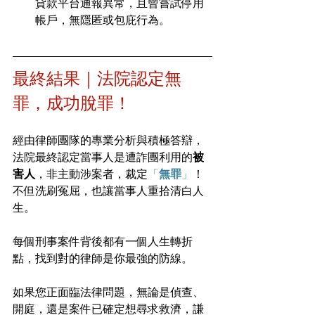
貸款平台通報異常，且曾嘗試停用
帳戶，無隱匿或包庇行為。
最終結果｜法院認定無
罪，成功脫罪！
經由律師團隊的專業分析與積極答辯，
法院最終認定當事人是遭詐團利用的
被
害人
，非主動涉案者，裁定
「
無罪
」
！
不但洗刷冤屈，也讓當事人重拾清白人
生。
每個刑事案件背後都有一個人生轉折
點，找到對的律師是你最強的防線。
如果您正面臨法律問題，無論是偵查、
開庭，還是案件已確定想尋求救濟，謙