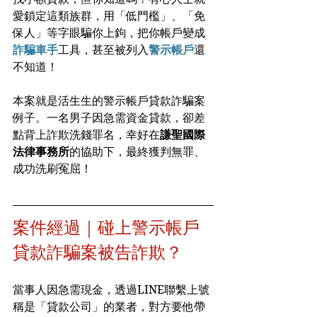
愛鎖定這類族群，用「低門檻」、「免
保人」等字眼騙你上鉤，把你帳戶變成
詐騙車手
工具，甚至被列入
警示帳戶
還
不知道！
本案就是活生生的警示帳戶貸款詐騙案
例子。一名男子因急需資金貸款，卻差
點背上詐欺洗錢罪名，幸好在
謙聖國際
法律事務所
的協助下，最終獲判無罪、
成功洗刷冤屈！
案件經過｜碰上警示帳戶
貸款詐騙案被告詐欺？
當事人因急需現金，透過LINE聯繫上號
稱是「貸款公司」的業者，對方要他帶