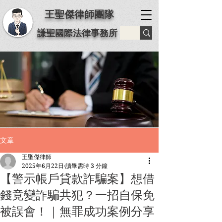
王聖傑律師團隊
謙聖國際法律事務所
文章
王聖傑律師
2025年6月22日
讀畢需時 3 分鐘
【警示帳戶貸款詐騙案】想借
錢竟變詐騙共犯？一招自保免
被誤會！｜無罪成功案例分享