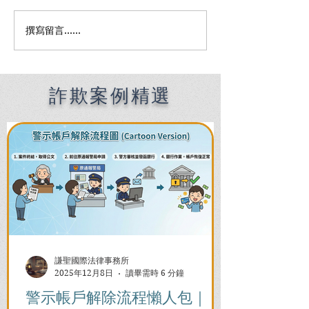
撰寫留言......
Premier English
何時該找刑事律
Speaking Criminal
南：偵查到審判
Defense Lawyers for
關鍵時機全解析
Filipinos in Taiwan:
Chien Sheng
詐欺案例精選
International Law Firm
謙聖國際法律事務所
2025年12月8日
讀畢需時 6 分鐘
警示帳戶解除流程懶人包｜