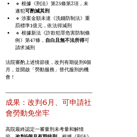
🔹 根據《刑法》第25條第2項，未
遂犯
可酌減其刑
🔹 涉案金額未達《洗錢防制法》重
罰標準1億元，依法得減刑
🔹 根據新法《詐欺犯罪危害防制條
例》第47條，
自白且無不法所得
可
請求減刑
法院審酌上述情節後，改判有期徒刑6個
月，並開啟「勞動服務」替代服刑的機
會！
成果：改判6月、可申請社
會勞動免坐牢
高院最終認定一審量刑未考量和解情
節，
改判6個月有期徒刑
。根據《刑法》