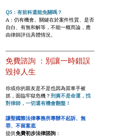
Q5：有前科還能免關嗎？
A：仍有機會。關鍵在於案件性質、是否
自白、有無和解等，不能一概而論，應
由律師評估具體情況。
免費諮詢 ：別讓一時錯誤
毀掉人生
你或你的親友是不是也因為當車手被
抓，面臨牢獄危機？
刑責不是命運，找
對律師，一切還有機會翻盤！
謙聖國際法律事務所專辦不起訴、無
罪、不留案底
提供
免費初步法律諮詢
：