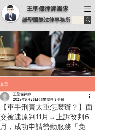
王聖傑律師團隊
謙聖國際法律事務所
文章
王聖傑律師
2025年5月26日
讀畢需時 3 分鐘
【車手刑責太重怎麼辦？】面
交被逮原判11月→上訴改判6
月，成功申請勞動服務「免