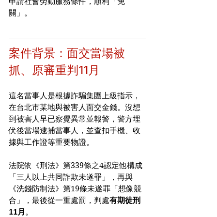
申請社會勞動服務條件，順利「免
關」。
案件背景：面交當場被
抓、原審重判11月
這名當事人是根據詐騙集團上級指示，
在台北市某地與被害人面交金錢。沒想
到被害人早已察覺異常並報警，警方埋
伏後當場逮捕當事人，並查扣手機、收
據與工作證等重要物證。
法院依《刑法》第339條之4認定他構成
「三人以上共同詐欺未遂罪」，再與
《洗錢防制法》第19條未遂罪「想像競
合」，最後從一重處罰，判處
有期徒刑
11月
。