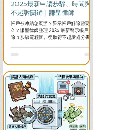
2025最新申請步驟、時間與
不起訴關鍵｜謙聖律師
帳戶被凍結怎麼辦？警示帳戶解除需要多
久？謙聖律師整理 2025 最新警示帳戶解
除 4 步驟流程圖。從取得不起訴處分書到
前往警局申請，一次看懂如何解除凍結，
並解答衍生管制帳戶能否使用等常見問
題，助您快速恢復信用與生活。