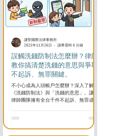
謙聖國際法律事務所
2025年11月26日
讀畢需時 6 分鐘
誤觸洗錢防制法怎麼辦？律師
教你搞清楚洗錢的意思與爭取
不起訴、無罪關鍵。
不小心成為人頭帳戶怎麼辦？深入了解
《洗錢防制法》與「洗錢的意思」。謙聖
律師團隊擁有全台千件不起訴、無罪成功
案例，教您面對警局約談與檢察官偵訊，
全力爭取不留案底的機會！