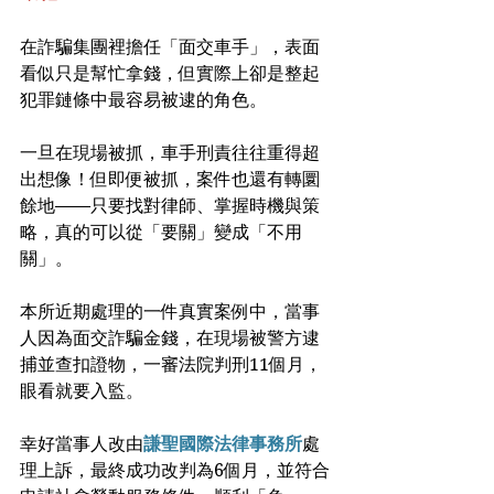
在詐騙集團裡擔任「面交車手」，表面
看似只是幫忙拿錢，但實際上卻是整起
犯罪鏈條中最容易被逮的角色。
一旦在現場被抓，車手刑責往往重得超
出想像！但即便被抓，案件也還有轉圜
餘地——只要找對律師、掌握時機與策
略，真的可以從「要關」變成「不用
關」。
本所近期處理的一件真實案例中，當事
人因為面交詐騙金錢，在現場被警方逮
捕並查扣證物，一審法院判刑11個月，
眼看就要入監。
幸好當事人改由
謙聖國際法律事務所
處
理上訴，最終成功改判為6個月，並符合