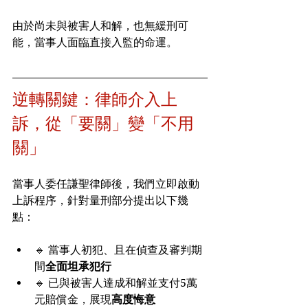
由於尚未與被害人和解，也無緩刑可
能，當事人面臨直接入監的命運。
逆轉關鍵：律師介入上
訴，從「要關」變「不用
關」
當事人委任謙聖律師後，我們立即啟動
上訴程序，針對量刑部分提出以下幾
點：
🔹 當事人初犯、且在偵查及審判期
間
全面坦承犯行
🔹 已與被害人達成和解並支付5萬
元賠償金，展現
高度悔意