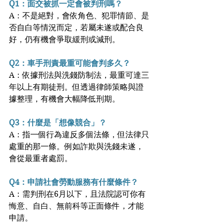
Q1：面交被抓一定會被判刑嗎？
A：不是絕對，會依角色、犯罪情節、是
否自白等情況而定，若屬未遂或配合良
好，仍有機會爭取緩刑或減刑。
Q2：車手刑責最重可能會判多久？
A：依據刑法與洗錢防制法，最重可達三
年以上有期徒刑。但透過律師策略與證
據整理，有機會大幅降低刑期。
Q3：什麼是「想像競合」？
A：指一個行為違反多個法條，但法律只
處重的那一條。例如詐欺與洗錢未遂，
會從最重者處罰。
Q4：申請社會勞動服務有什麼條件？
A：需判刑在6月以下，且法院認可你有
悔意、自白、無前科等正面條件，才能
申請。