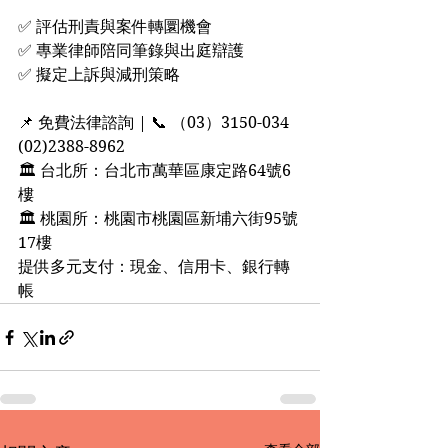
✅ 評估刑責與案件轉圜機會
✅ 專業律師陪同筆錄與出庭辯護
✅ 擬定上訴與減刑策略
📌 免費法律諮詢 | 📞 （03）3150-034  
(02)2388-8962
🏛 台北所：台北市萬華區康定路64號6
樓
🏛 桃園所：桃園市桃園區新埔六街95號
17樓
提供多元支付：現金、信用卡、銀行轉
帳