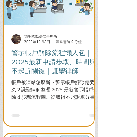
謙聖國際法律事務所
2025年12月8日
讀畢需時 6 分鐘
警示帳戶解除流程懶人包｜
2025最新申請步驟、時間與
不起訴關鍵｜謙聖律師
帳戶被凍結怎麼辦？警示帳戶解除需要多
久？謙聖律師整理 2025 最新警示帳戶解
除 4 步驟流程圖。從取得不起訴處分書到
前往警局申請，一次看懂如何解除凍結，
並解答衍生管制帳戶能否使用等常見問
題，助您快速恢復信用與生活。