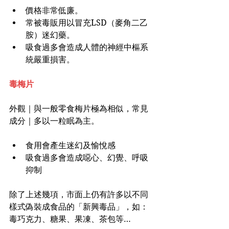
價格非常低廉。
常被毒販用以冒充LSD（麥角二乙
胺）迷幻藥。
吸食過多會造成人體的神經中樞系
統嚴重損害。
毒梅片
外觀｜與一般零食梅片極為相似，常見
成分｜多以一粒眠為主。
食用會產生迷幻及愉悅感
吸食過多會造成噁心、幻覺、呼吸
抑制
除了上述幾項，市面上仍有許多以不同
樣式偽裝成食品的「新興毒品」，如：
毒巧克力、糖果、果凍、茶包等…