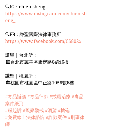
🔍IG：chien.sheng_﻿
https://www.instagram.com/chien.sh
eng_
🔍FB：謙聖國際法律事務所﻿
https://www.facebook.com/CS8025﻿
謙聖｜台北所：﻿
🏛台北市萬華區康定路64號6樓﻿
謙聖｜桃園所：﻿
🏛桃園市桃園區中正路1056號6樓﻿
#毒品辯護
#毒品律師
#戒癮治療
#毒品
案件緩刑
#緩起訴
#觀察勒戒
#酒駕
#槍砲
#免費線上法律諮詢
#詐欺案件
#刑事律
師