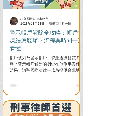
謙聖國際法律事務所
2025年11月24日
讀畢需時 5 分鐘
警示帳戶解除全攻略：帳戶被
凍結怎麼辦？流程與時間一次
看懂
帳戶被列為警示帳戶、資產遭凍結該怎麼
辦？警示帳戶解除的關鍵在於刑事案件的
結果！謙聖國際法律事務所提供台北地檢
署/法院實務解析，教你如何面對洗錢防制
法與詐欺指控，爭取不起訴或無罪，順利
解除警示與衍生管制帳戶，恢復正常生
活。