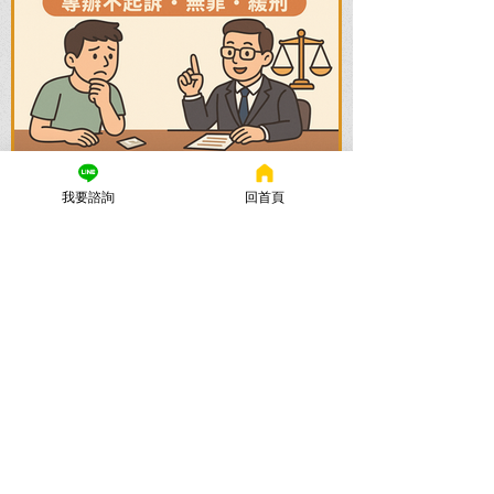
謙聖國際法律事務所
我要諮詢
回首頁
2025年11月12日
讀畢需時 5 分鐘
法律諮詢：刑事律師首選【謙
聖律師】！專打詐欺、毒品、
各種刑事案件，成功不起訴、
無罪、緩刑！
捲入刑事案件怎麼辦？立即尋求刑事律師
的免費法律諮詢，協助您在刑事訴訟初期
爭取不起訴、無罪、緩刑。