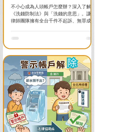
不小心成為人頭帳戶怎麼辦？深入了解
《洗錢防制法》與「洗錢的意思」。謙聖
律師團隊擁有全台千件不起訴、無罪成功
案例，教您面對警局約談與檢察官偵訊，
全力爭取不留案底的機會！