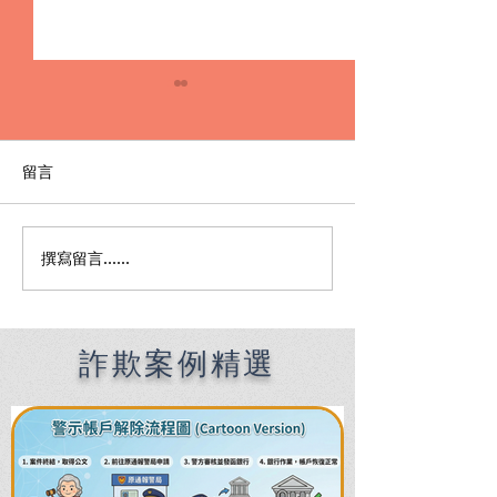
留言
撰寫留言......
Premier English
何時該找刑事律
Speaking Criminal
南：偵查到審判
Defense Lawyers for
關鍵時機全解析
Filipinos in Taiwan:
Chien Sheng
詐欺案例精選
International Law Firm