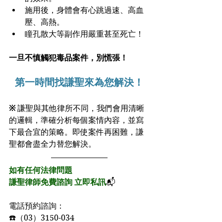
施用後，身體會有心跳過速、高血
壓、高熱。
瞳孔散大等副作用嚴重甚至死亡！
一旦不慎觸犯毒品案件，別慌張！
第一時間找謙聖來為您解決！
※ 
謙聖與其他律所不同，我們會用清晰
的邏輯，準確分析每個案情內容，並寫
下最合宜的策略。即使案件再困難，謙
聖都會盡全力替您解決。
如有任何法律問題﻿
謙聖律師免費諮詢 立即私訊
📬﻿
電話預約諮詢：﻿
☎️（03）3150-034﻿