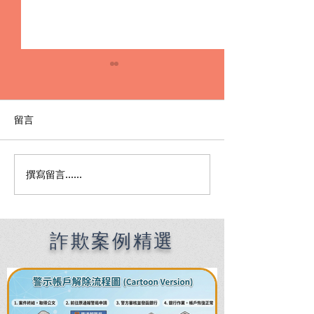
留言
撰寫留言......
Premier English
何時該找刑事律
Speaking Criminal
南：偵查到審判
Defense Lawyers for
關鍵時機全解析
Filipinos in Taiwan:
Chien Sheng
詐欺案例精選
International Law Firm