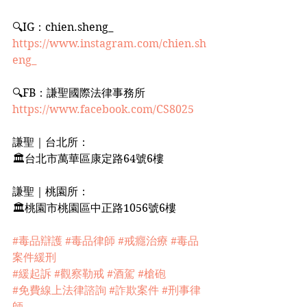
🔍IG：chien.sheng_﻿
https://www.instagram.com/chien.sh
eng_
🔍FB：謙聖國際法律事務所﻿
https://www.facebook.com/CS8025﻿
謙聖｜台北所：﻿
🏛台北市萬華區康定路64號6樓﻿
謙聖｜桃園所：﻿
🏛桃園市桃園區中正路1056號6樓﻿
#毒品辯護
#毒品律師
#戒癮治療
#毒品
案件緩刑
#緩起訴
#觀察勒戒
#酒駕
#槍砲
#免費線上法律諮詢
#詐欺案件
#刑事律
師