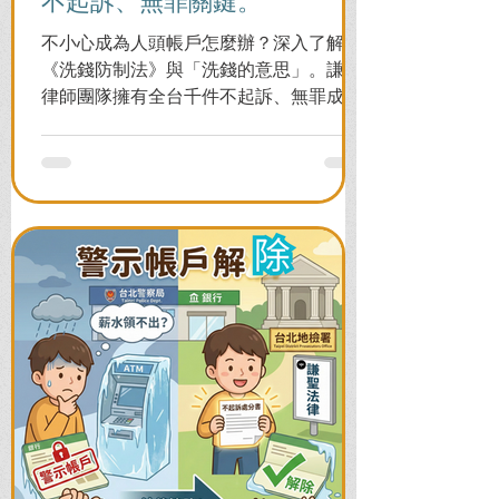
不起訴、無罪關鍵。
不小心成為人頭帳戶怎麼辦？深入了解
《洗錢防制法》與「洗錢的意思」。謙聖
律師團隊擁有全台千件不起訴、無罪成功
案例，教您面對警局約談與檢察官偵訊，
全力爭取不留案底的機會！