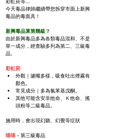
彩虹菸等…
今天毒品律師繼續帶您拆穿市面上新興
毒品的毒面具！
新興毒品算第幾級？
由於新興毒品多為各類毒品混和、不是
單一成分，經查驗多列為第二、三級毒
品。
彩虹菸
外觀｜濾嘴多樣，吸食吐出煙霧有
顏色。
常見成分｜多為氯苯基戊酮。
其他可能含安非他命、Ｋ他命、搖
頭粉等二級毒品。
施用時，會出現幻聽、幻覺等症狀
喵喵
－第三級毒品