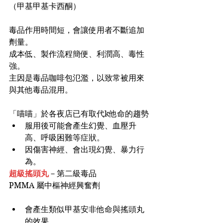
（甲基甲基卡西酮）
毒品作用時間短，會讓使用者不斷追加
劑量。
成本低、製作流程簡便、利潤高、毒性
強。
主因是毒品咖啡包氾濫，以致常被用來
與其他毒品混用。
「喵喵」於各夜店已有取代k他命的趨勢
服用後可能會產生幻覺、血壓升
高、呼吸困難等症狀。
因傷害神經、會出現幻覺、暴力行
為⁡。
超級搖頭丸
－第二級毒品
PMMA 屬中樞神經興奮劑
會產生類似甲基安非他命與搖頭丸
的效果。