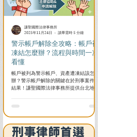
謙聖國際法律事務所
2025年11月24日
讀畢需時 5 分鐘
警示帳戶解除全攻略：帳戶被
凍結怎麼辦？流程與時間一次
看懂
帳戶被列為警示帳戶、資產遭凍結該怎麼
辦？警示帳戶解除的關鍵在於刑事案件的
結果！謙聖國際法律事務所提供台北地檢
署/法院實務解析，教你如何面對洗錢防制
法與詐欺指控，爭取不起訴或無罪，順利
解除警示與衍生管制帳戶，恢復正常生
活。