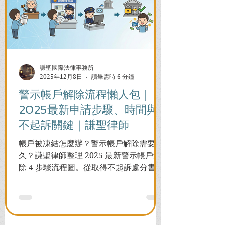
謙聖國際法律事務所
2025年12月8日
讀畢需時 6 分鐘
警示帳戶解除流程懶人包｜
2025最新申請步驟、時間與
不起訴關鍵｜謙聖律師
帳戶被凍結怎麼辦？警示帳戶解除需要多
久？謙聖律師整理 2025 最新警示帳戶解
除 4 步驟流程圖。從取得不起訴處分書到
前往警局申請，一次看懂如何解除凍結，
並解答衍生管制帳戶能否使用等常見問
題，助您快速恢復信用與生活。