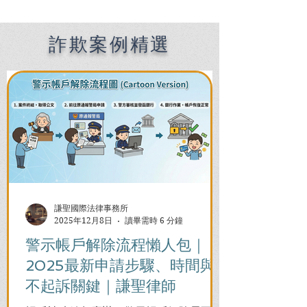
Defense Lawyers for
關鍵時機全解析
Filipinos in Taiwan:
Chien Sheng
詐欺案例精選
International Law Firm
謙聖國際法律事務所
2025年12月8日
讀畢需時 6 分鐘
警示帳戶解除流程懶人包｜
2025最新申請步驟、時間與
不起訴關鍵｜謙聖律師