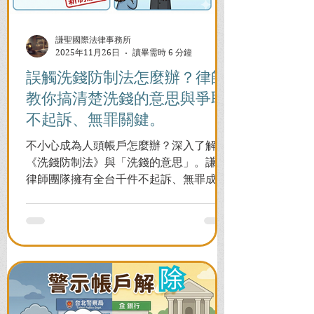
謙聖國際法律事務所
2025年11月26日
讀畢需時 6 分鐘
誤觸洗錢防制法怎麼辦？律師
教你搞清楚洗錢的意思與爭取
不起訴、無罪關鍵。
不小心成為人頭帳戶怎麼辦？深入了解
《洗錢防制法》與「洗錢的意思」。謙聖
律師團隊擁有全台千件不起訴、無罪成功
案例，教您面對警局約談與檢察官偵訊，
全力爭取不留案底的機會！