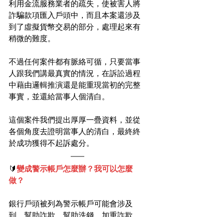
利用金流服務業者的疏失，使被害人將
詐騙款項匯入戶頭中，而且本案還涉及
到了虛擬貨幣交易的部分，處理起來有
稍微的難度。
不過任何案件都有脈絡可循，只要當事
人跟我們講最真實的情況，在訴訟過程
中藉由邏輯推演還是能重現當初的完整
事實，並還給當事人個清白。
這個案件我們提出厚厚一疊資料，並從
各個角度去證明當事人的清白，最終終
於成功獲得不起訴處分。
🔰
變成警示帳戶怎麼辦？我可以怎麼
做？
銀行戶頭被列為警示帳戶可能會涉及
到，幫助詐欺、幫助洗錢、加重詐欺…