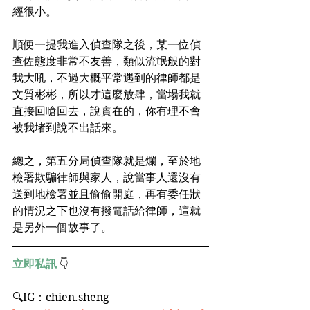
經很小。
順便一提我進入偵查隊之後，某一位偵
查佐態度非常不友善，類似流氓般的對
我大吼，不過大概平常遇到的律師都是
文質彬彬，所以才這麼放肆，當場我就
直接回嗆回去，說實在的，你有理不會
被我堵到說不出話來。
總之，第五分局偵查隊就是爛，至於地
檢署欺騙律師與家人，說當事人還沒有
送到地檢署並且偷偷開庭，再有委任狀
的情況之下也沒有撥電話給律師，這就
是另外一個故事了。
立即私訊
 👇
🔍IG：chien.sheng_﻿ 