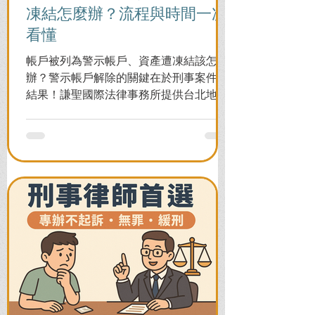
凍結怎麼辦？流程與時間一次
看懂
帳戶被列為警示帳戶、資產遭凍結該怎麼
辦？警示帳戶解除的關鍵在於刑事案件的
結果！謙聖國際法律事務所提供台北地檢
署/法院實務解析，教你如何面對洗錢防制
法與詐欺指控，爭取不起訴或無罪，順利
解除警示與衍生管制帳戶，恢復正常生
活。