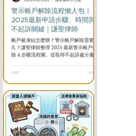
警示帳戶解除流程懶人包｜
2025最新申請步驟、時間與
不起訴關鍵｜謙聖律師
帳戶被凍結怎麼辦？警示帳戶解除需要多
久？謙聖律師整理 2025 最新警示帳戶解
除 4 步驟流程圖。從取得不起訴處分書到
前往警局申請，一次看懂如何解除凍結，
並解答衍生管制帳戶能否使用等常見問
題，助您快速恢復信用與生活。