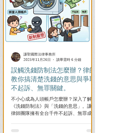
謙聖國際法律事務所
2025年11月26日
讀畢需時 6 分鐘
誤觸洗錢防制法怎麼辦？律師
教你搞清楚洗錢的意思與爭取
不起訴、無罪關鍵。
不小心成為人頭帳戶怎麼辦？深入了解
《洗錢防制法》與「洗錢的意思」。謙聖
律師團隊擁有全台千件不起訴、無罪成功
案例，教您面對警局約談與檢察官偵訊，
全力爭取不留案底的機會！