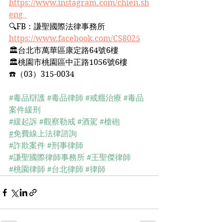
https://www.instagram.com/chien.sh
eng_
🔍FB：謙聖國際法律事務所﻿
https://www.facebook.com/CS8025
🏛台北市萬華區康定路64號6樓﻿
🏛桃園市桃園區中正路1056號6樓﻿
☎️（03）315-0034﻿
#毒品辯護
#毒品律師
#戒癮治療
#毒品
案件緩刑
#緩起訴
#觀察勒戒
#酒駕
#槍砲
#
免費線上法律諮詢
#詐欺案件
#刑事律師
#謙聖國際律師事務所
#王聖傑律師
#桃園律師
#台北律師
#律師