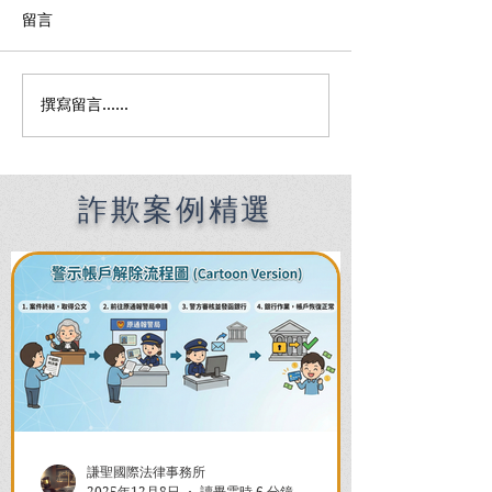
留言
撰寫留言......
Premier English
何時該找刑事律
Speaking Criminal
南：偵查到審判
Defense Lawyers for
關鍵時機全解析
Filipinos in Taiwan:
Chien Sheng
詐欺案例精選
International Law Firm
謙聖國際法律事務所
2025年12月8日
讀畢需時 6 分鐘