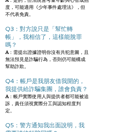
A
：是的，但法院會考量年齡與心智成熟
度，可能適用《少年事件處理法》，但
不代表免責。
Q3：對方說只是「幫忙轉
帳」，我相信了，這樣能脫罪
嗎？
A
：需提出證據證明你沒有共犯意圖，且
無法預見是詐騙行為，否則仍可能構成
幫助詐欺。
Q4：帳戶是我朋友借我開的，
我提供給詐騙集團，誰會負責？
A
：帳戶實際使用人與提供者都可能被追
訴，責任須視實際分工與認知程度判
定。
Q5：警方通知我出面說明，我