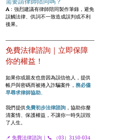
需要請律師陪同嗎？
A
：強烈建議有律師陪同製作筆錄，避免
誤觸法律、供詞不一致造成誤判或不利
後果。
免費法律諮詢｜立即保障
你的權益！
如果你或親友也曾因為誤信他人，提供
帳戶與密碼而被捲入詐騙案件，
務必儘
早尋求律師協助
。
我們提供
免費初步法律諮詢
，協助你釐
清案情、保護權益，不讓你一時失誤毀
了人生。
📌 免費法律諮詢 | 📞 （03）3150-034  