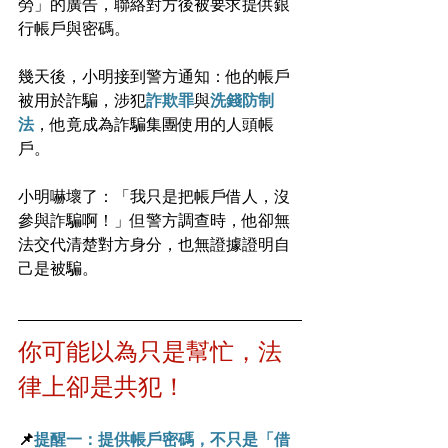
勞」的廣告，聯絡對方後被要求提供銀
行帳戶與密碼。
幾天後，小明接到警方通知：他的帳戶
被用於詐騙，涉犯
詐欺罪
與
洗錢防制
法
，他竟成為詐騙集團使用的人頭帳
戶。
小明嚇壞了：「我只是把帳戶借人，沒
參與詐騙啊！」但警方調查時，他卻無
法交代清楚對方身分，也無證據證明自
己是被騙。
你可能以為只是幫忙，法
律上卻是共犯！
📌
提醒一：提供帳戶密碼，不只是「借