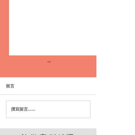
留言
撰寫留言......
Premier English
何時該找刑事律
Speaking Criminal
南：偵查到審判
Defense Lawyers for
關鍵時機全解析
Filipinos in Taiwan: