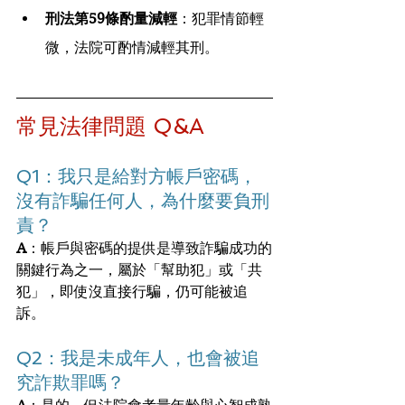
刑法第59條酌量減輕
：犯罪情節輕
微，法院可酌情減輕其刑。
常見法律問題 Q&A
Q1：我只是給對方帳戶密碼，
沒有詐騙任何人，為什麼要負刑
責？
A
：帳戶與密碼的提供是導致詐騙成功的
關鍵行為之一，屬於「幫助犯」或「共
犯」，即使沒直接行騙，仍可能被追
訴。
Q2：我是未成年人，也會被追
究詐欺罪嗎？