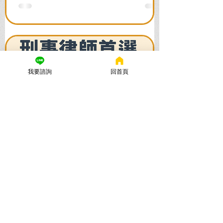
法與詐欺指控，爭取不起訴或無罪，順利
解除警示與衍生管制帳戶，恢復正常生
活。
我要諮詢
回首頁
謙聖國際法律事務所
2025年11月12日
讀畢需時 5 分鐘
法律諮詢：刑事律師首選【謙
聖律師】！專打詐欺、毒品、
各種刑事案件，成功不起訴、
無罪、緩刑！