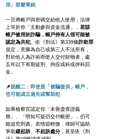
用」那麼單純
一旦將帳戶與密碼交給他人使用，法律
上等於你「主動參與資金流通」，
若該
帳戶被用於詐騙，帳戶持有人很可能被
認定為共犯
。依《刑法》第339條
詐欺罪
規定，意圖為自己或第三人不法所有，
對於他人為詐術而使人交付財物者，處
五年以下有期徒刑、拘役或科或併科罰
金。
📌
提醒二：即使是「被騙提供」帳戶，
也可能成立過失或幫助犯
如果檢察官認定你「未善盡查證義
務」、「明知可疑仍交付帳密」，仍可
能追究刑責。若情節輕微，律師可協助
爭取
緩起訴
、
不起訴處分
，甚至依《刑
法》第59條請求減刑。