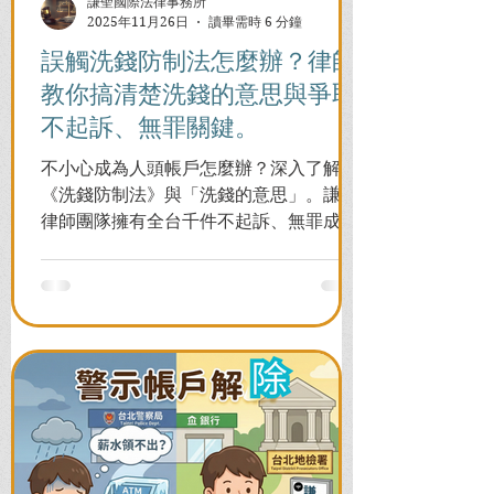
謙聖國際法律事務所
2025年11月26日
讀畢需時 6 分鐘
誤觸洗錢防制法怎麼辦？律師
教你搞清楚洗錢的意思與爭取
不起訴、無罪關鍵。
不小心成為人頭帳戶怎麼辦？深入了解
《洗錢防制法》與「洗錢的意思」。謙聖
律師團隊擁有全台千件不起訴、無罪成功
案例，教您面對警局約談與檢察官偵訊，
全力爭取不留案底的機會！