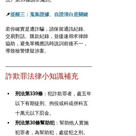
📌
提醒三：蒐集證據、自證清白是關鍵
若你確實是遭詐騙，請保留通訊紀錄、
交易對話、匯款紀錄，並儘速尋求律師
協助，避免單獨應訊時說詞前後不一，
導致檢警懷疑涉案。
詐欺罪法律小知識補充
刑法第339條
：犯詐欺罪者，處五年
以下有期徒刑、拘役或科或併科五
十萬元以下罰金。
刑法第30條幫助犯
：幫助他人實施
犯罪者，為幫助犯，處從犯之刑。