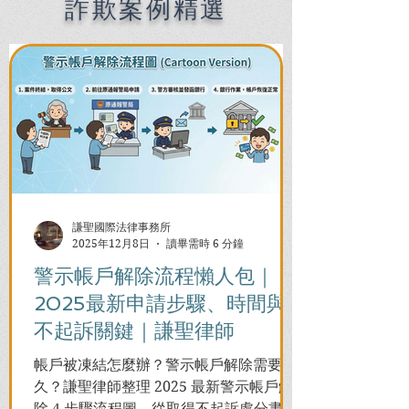
Chien Sheng
詐欺案例精選
International Law Firm
謙聖國際法律事務所
2025年12月8日
讀畢需時 6 分鐘
警示帳戶解除流程懶人包｜
2025最新申請步驟、時間與
不起訴關鍵｜謙聖律師
帳戶被凍結怎麼辦？警示帳戶解除需要多
久？謙聖律師整理 2025 最新警示帳戶解
除 4 步驟流程圖。從取得不起訴處分書到