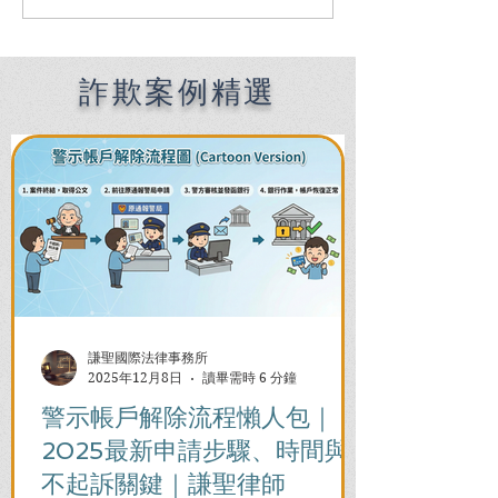
辦？高雄刑事律師曝爭取
國際法律事務所
緩起訴免坐牢黃金自救指
6000件刑事案
南
驗解析
詐欺案例精選
謙聖國際法律事務所
2025年12月8日
讀畢需時 6 分鐘
警示帳戶解除流程懶人包｜
2025最新申請步驟、時間與
不起訴關鍵｜謙聖律師