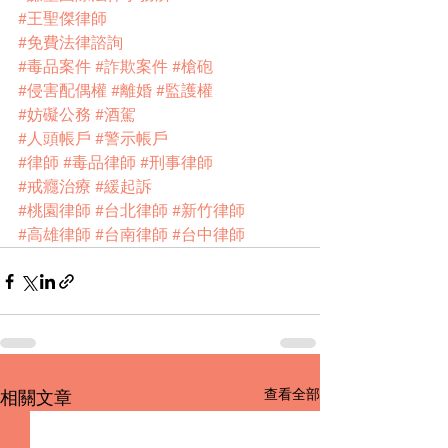
#王聖傑律師
#免費法律諮詢
#毒品案件
#詐欺案件
#槍砲
#侵害配偶權
#離婚
#監護權
#妨礙公務
#酒駕
#人頭帳戶
#警示帳戶
#律師
#毒品律師
#刑事律師
#戒癮治療
#緩起訴
#桃園律師
#台北律師
#新竹律師
#高雄律師
#台南律師
#台中律師
查看全部
相關文章