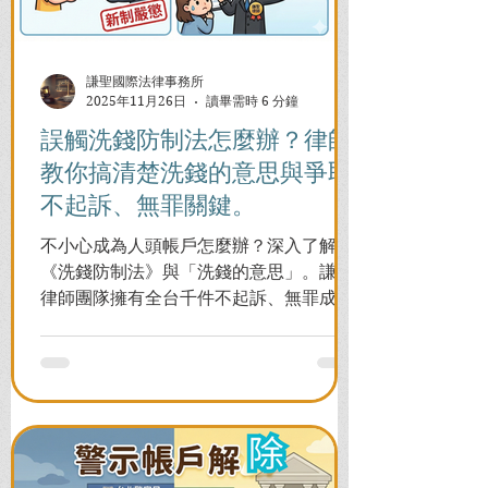
謙聖國際法律事務所
2025年11月26日
讀畢需時 6 分鐘
誤觸洗錢防制法怎麼辦？律師
教你搞清楚洗錢的意思與爭取
不起訴、無罪關鍵。
不小心成為人頭帳戶怎麼辦？深入了解
《洗錢防制法》與「洗錢的意思」。謙聖
律師團隊擁有全台千件不起訴、無罪成功
案例，教您面對警局約談與檢察官偵訊，
全力爭取不留案底的機會！