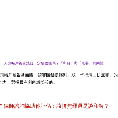
人頭帳戶被告洗錢一定要賠錢嗎？「和解」與「無罪」的兩難
頭帳戶被告常面臨「認罪賠錢換輕判」或「堅持清白拚無罪」的
能力，選擇最有利的訴訟策略。
？律師諮詢協助你評估：該拼無罪還是談和解？