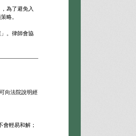
），為了避免入
損策略。
償」。律師會協
也可向法院說明經
不會輕易和解；