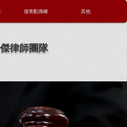
訴
侵害配偶權
其他
傑律師團隊