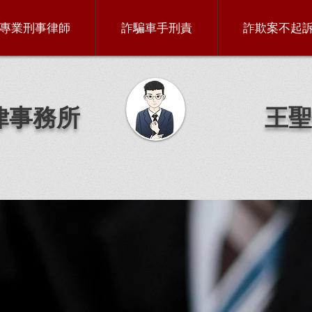
專業刑事律師
詐騙車手刑責
詐欺案不起
律事務所
王聖