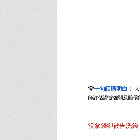
💡
一句話講明白： 
人
師評估證據強弱及賠償
沒拿錢卻被告洗錢