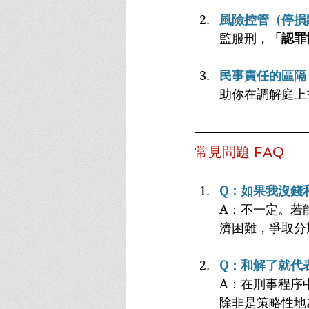
風險控管（停損
監服刑，
「認罪
民事責任的區隔
助你在調解庭上
常見問題 FAQ
Q：如果我沒錢
A：不一定。若
濟困難，爭取分
Q：和解了就代
A：在刑事程序
除非是策略性地