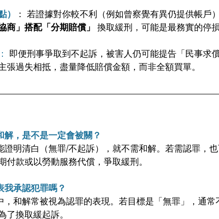
點）
： 若證據對你較不利（例如曾察覺有異仍提供帳戶
協商」搭配「分期賠償」
 換取緩刑，可能是最務實的停
：
 即便刑事爭取到不起訴，被害人仍可能提告「民事求
主張過失相抵，盡量降低賠償金額，而非全額買單。
和解，是不是一定會被關？ 
能證明清白（無罪/不起訴），就不需和解。若需認罪，
期付款或以勞動服務代償，爭取緩刑。
表我承認犯罪嗎？
中，和解常被視為認罪的表現。若目標是「無罪」，通常
為了換取緩起訴。