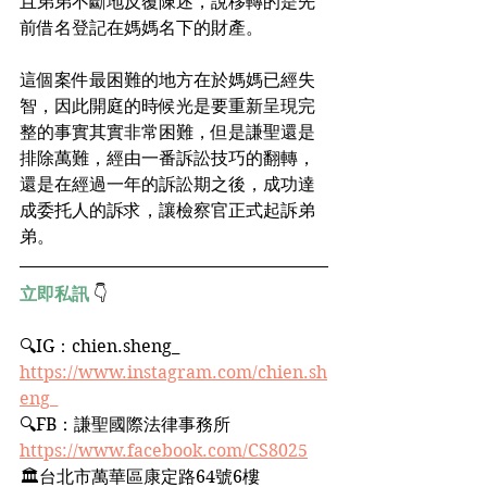
且弟弟不斷地反覆陳述，說移轉的是先
前借名登記在媽媽名下的財產。
這個案件最困難的地方在於媽媽已經失
智，因此開庭的時候光是要重新呈現完
整的事實其實非常困難，但是謙聖還是
排除萬難，經由一番訴訟技巧的翻轉，
還是在經過一年的訴訟期之後，成功達
成委托人的訴求，讓檢察官正式起訴弟
弟。
立即私訊
 👇
🔍IG：chien.sheng_﻿ 
https://www.instagram.com/chien.sh
eng_
🔍FB：謙聖國際法律事務所﻿
https://www.facebook.com/CS8025
🏛台北市萬華區康定路64號6樓﻿