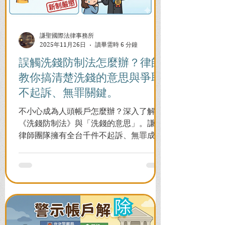
謙聖國際法律事務所
2025年11月26日
讀畢需時 6 分鐘
誤觸洗錢防制法怎麼辦？律師
教你搞清楚洗錢的意思與爭取
不起訴、無罪關鍵。
不小心成為人頭帳戶怎麼辦？深入了解
《洗錢防制法》與「洗錢的意思」。謙聖
律師團隊擁有全台千件不起訴、無罪成功
案例，教您面對警局約談與檢察官偵訊，
全力爭取不留案底的機會！