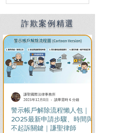
Foreigners in Taiwan:
塊？快收藏！職
How an English-
這3招直接逆轉
Speaking Lawyer in
244萬！
Kaohsiung Helps You
詐欺案例精選
Overcome Language
Barriers and Legal
Crises
謙聖國際法律事務所
2025年12月8日
讀畢需時 6 分鐘
警示帳戶解除流程懶人包｜
2025最新申請步驟、時間與
不起訴關鍵｜謙聖律師