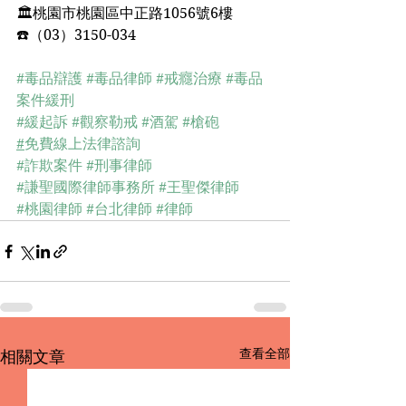
🏛桃園市桃園區中正路1056號6樓﻿
☎️（03）3150-034﻿
#毒品辯護
#毒品律師
#戒癮治療
#毒品
案件緩刑
#緩起訴
#觀察勒戒
#酒駕
#槍砲
#
免費線上法律諮詢
#詐欺案件
#刑事律師
#謙聖國際律師事務所
#王聖傑律師
#桃園律師
#台北律師
#律師
查看全部
相關文章