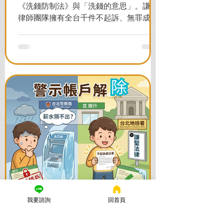
《洗錢防制法》與「洗錢的意思」。謙聖
律師團隊擁有全台千件不起訴、無罪成功
案例，教您面對警局約談與檢察官偵訊，
全力爭取不留案底的機會！
我要諮詢
回首頁