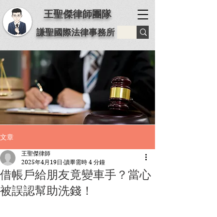
王聖傑律師團隊
謙聖國際法律事務所
文章
王聖傑律師
2025年4月19日
讀畢需時 4 分鐘
借帳戶給朋友竟變車手？當心
被誤認幫助洗錢！