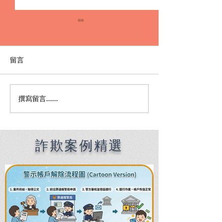
留言
撰寫留言......
Premier English
何時該找刑事律
Speaking Criminal
南：偵查到審判
Defense Lawyers for
關鍵時機全解析
Filipinos in Taiwan:
Chien Sheng
詐欺案例精選
International Law Firm