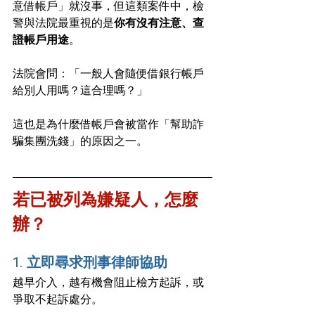
意借帳戶」就沒事，但這類案件中，檢
警與法院最重視的是
你有沒有注意、查
證帳戶用途
。
法院會問：「一般人會隨便借銀行帳戶
給別人用嗎？這合理嗎？」
這也是為什麼借帳戶會被當作「幫助詐
騙集團洗錢」的原因之一。
若已被列為嫌疑人，怎麼
辦？
1. 
立即尋求刑事律師協助
越早介入，越有機會阻止檢方起訴，或
爭取不起訴處分。