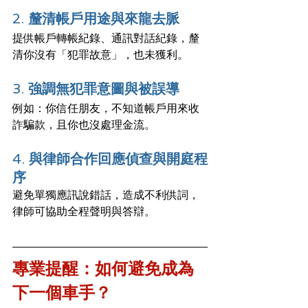
2. 
釐清帳戶用途與來龍去脈
提供帳戶轉帳紀錄、通訊對話紀錄，釐
清你沒有「犯罪故意」，也未獲利。
3. 
強調無犯罪意圖與被誤導
例如：你信任朋友，不知道帳戶用來收
詐騙款，且你也沒處理金流。
4. 
與律師合作回應偵查與開庭程
序
避免單獨應訊說錯話，造成不利供詞，
律師可協助全程聲明與答辯。
專業提醒：如何避免成為
下一個車手？