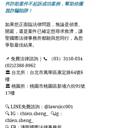
件詐欺案件不起訴成功案例，幫助你擺
脫詐騙陷阱！
如果您正面臨法律問題，無論是偵查、
開庭，還是案件已確定想尋求救濟，謙
聖國際法律事務所都願與您同行，為您
爭取最佳結果。
📌 免費法律諮詢 | 📞 （03）3150-034  
(02)2388-8962
🏛 台北所：台北市萬華區康定路64號6
樓
🏛 桃園所：桃園市桃園區新埔六街95號
17樓
🔍 LINE免費諮詢：@lawuicc001
🔍 IG：chien.sheng_  🔍ig：
chien.sheng_
🔍 FB：謙聖國際法律事務所