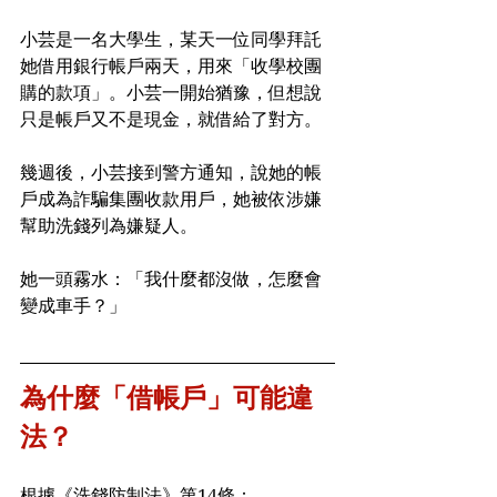
小芸是一名大學生，某天一位同學拜託
她借用銀行帳戶兩天，用來「收學校團
購的款項」。小芸一開始猶豫，但想說
只是帳戶又不是現金，就借給了對方。
幾週後，小芸接到警方通知，說她的帳
戶成為詐騙集團收款用戶，她被依涉嫌
幫助洗錢列為嫌疑人。
她一頭霧水：「我什麼都沒做，怎麼會
變成車手？」
為什麼「借帳戶」可能違
法？
根據《洗錢防制法》第14條：