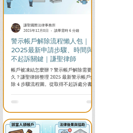
謙聖國際法律事務所
2025年12月8日
讀畢需時 6 分鐘
警示帳戶解除流程懶人包｜
2025最新申請步驟、時間與
不起訴關鍵｜謙聖律師
帳戶被凍結怎麼辦？警示帳戶解除需要多
久？謙聖律師整理 2025 最新警示帳戶解
除 4 步驟流程圖。從取得不起訴處分書到
前往警局申請，一次看懂如何解除凍結，
並解答衍生管制帳戶能否使用等常見問
題，助您快速恢復信用與生活。