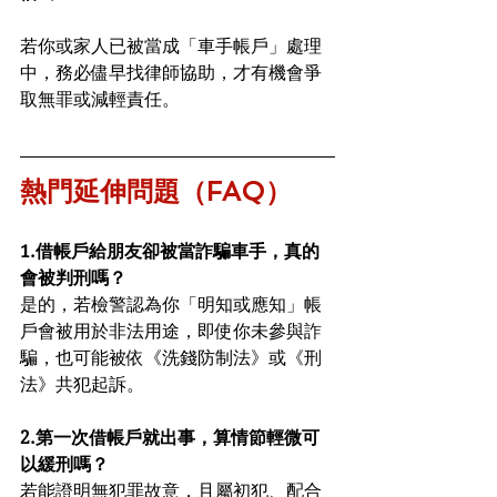
若你或家人已被當成「車手帳戶」處理
中，務必儘早找律師協助，才有機會爭
取無罪或減輕責任。
熱門延伸問題（FAQ）
1.借帳戶給朋友卻被當詐騙車手，真的
會被判刑嗎？
是的，若檢警認為你「明知或應知」帳
戶會被用於非法用途，即使你未參與詐
騙，也可能被依《洗錢防制法》或《刑
法》共犯起訴。
2.第一次借帳戶就出事，算情節輕微可
以緩刑嗎？
若能證明無犯罪故意，且屬初犯、配合