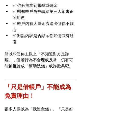
✅ 你有無拿到報酬或佣金
✅ 明知帳戶會被轉給第三人卻未追
問用途
✅ 帳戶內有大量金流進出但你不關
心
✅ 對話內容是否顯示你知情或有疑
慮
所以即使你主觀上「不知道對方是詐
騙」，但若行為不合理或反常，仍有可
能被推論成「幫助洗錢」或詐欺共犯。
「只是借帳戶」不能成為
免責理由！
很多人誤以為「我沒拿錢」、「只是好