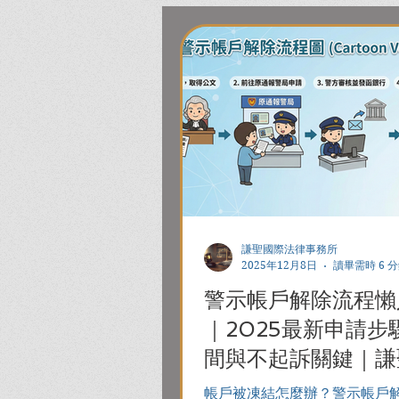
謙聖國際法律事務所
2025年12月8日
讀畢需時 6 
警示帳戶解除流程懶
｜2025最新申請步
間與不起訴關鍵｜謙
師
帳戶被凍結怎麼辦？警示帳戶