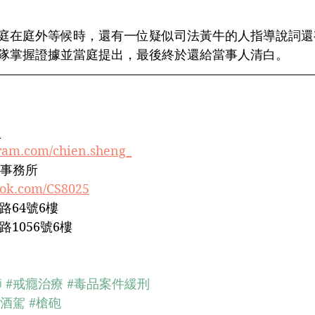
庭在庭外等候時，還有一位疑似司法黃牛的人指導說詞還
隊掌握證據並當庭提出，最後終於還給當事人清白。
 
gram.com/chien.sheng_
事務所﻿
ook.com/CS8025
64號6樓﻿
1056號6樓﻿
師
#戒癮治療
#毒品案件緩刑
#酒駕
#槍砲