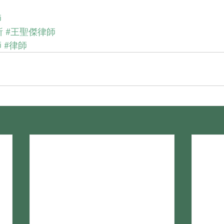
師
所
#王聖傑律師
師
#律師