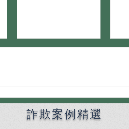
Premier English Speaking
何時
Criminal Defense Lawyers
偵查
for Filipinos in Taiwan:
機全
詐欺案例精選
Chien Sheng International
Law Firm