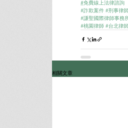
#
免費線上法律諮詢
#詐欺案件
#刑事律
#謙聖國際律師事務
#桃園律師
#台北律
相關文章