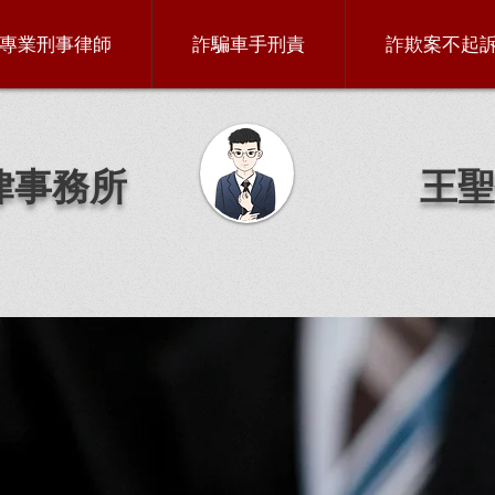
專業刑事律師
詐騙車手刑責
詐欺案不起
律事務所
王聖