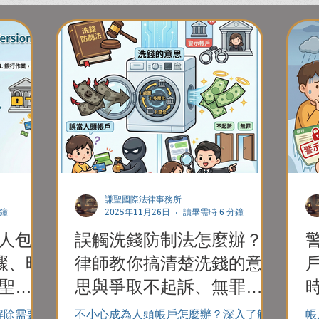
謙聖國際法律事務所
分鐘
2025年11月26日
讀畢需時 6 分鐘
人包
誤觸洗錢防制法怎麼辦？
驟、時
律師教你搞清楚洗錢的意
聖律
思與爭取不起訴、無罪關
鍵。
解除需要
不小心成為人頭帳戶怎麼辦？深入了解
帳