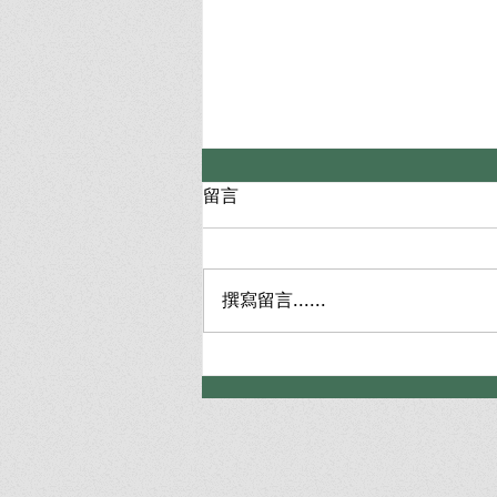
留言
撰寫留言......
詐欺罪律師完整指南：人頭帳
戶與車手辯護，5大脫罪策略
全解析