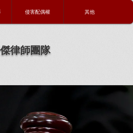
訴
侵害配偶權
其他
傑律師團隊