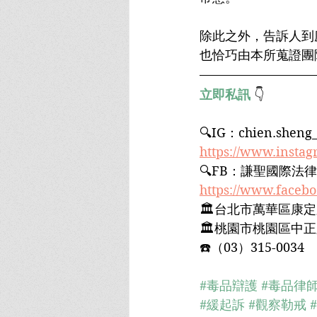
除此之外，告訴人到
也恰巧由本所蒐證團
立即私訊
 👇
🔍IG：chien.sheng_﻿
https://www.insta
🔍FB：謙聖國際法律
https://www.faceb
🏛台北市萬華區康定路
🏛桃園市桃園區中正路
☎️（03）315-0034﻿
#毒品辯護
#毒品律
#緩起訴
#觀察勒戒