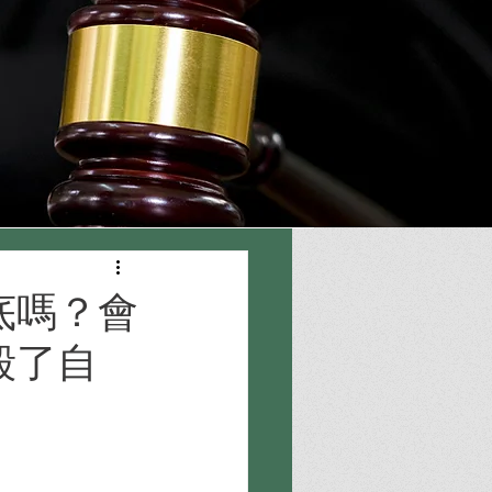
底嗎？會
毀了自