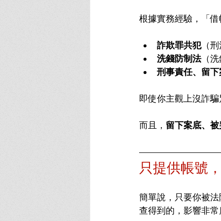
根據實務經驗，「借
詐欺罪共犯
（刑
洗錢防制法
（洗
刑事責任、留下
即使你主觀上沒詐騙
而且，
留下案底、被
只提供帳號
簡單說，只要你被法
查得到的，影響非常