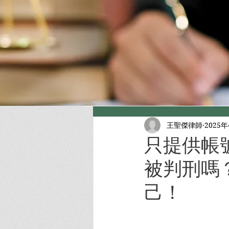
王聖傑律師
2025
只提供帳
被判刑嗎
己！