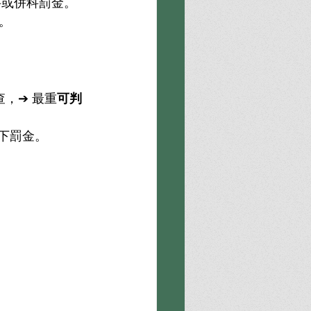
科或併科罰金。
。
，➔ 最重
可判
以下罰金。