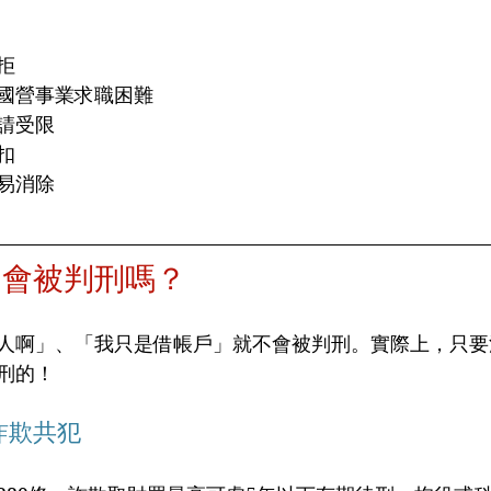
拒
國營事業求職困難
請受限
扣
易消除
，會被判刑嗎？
人啊」、「我只是借帳戶」就不會被判刑。實際上，只要
刑的！
或詐欺共犯