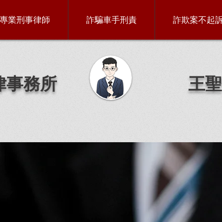
專業刑事律師
詐騙車手刑責
詐欺案不起
律事務所
王聖