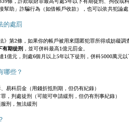
339條，詐欺取財罪最高可處5年以下有期徒刑、拘役或
接幫助」詐騙行為（如借帳戶收款），也可以依共犯論處
制法的處罰
法》第2條，如果你的帳戶被用來隱匿犯罪所得或妨礙調查
下有期徒刑
，並可併科最高1億元罰金。
達1億元，則處6個月以上5年以下徒刑，併科5000萬元
能有哪些？
起訴、易科罰金（用錢折抵刑期，但仍有紀錄）
告有罪，判處徒刑（可能可申請緩刑，但仍有刑事紀錄）
須服刑，無法緩刑
？