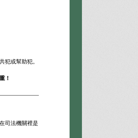
共犯或幫助犯。
重！
在司法機關裡是