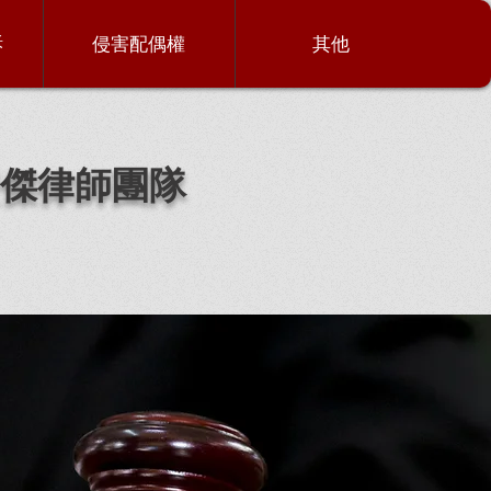
訴
侵害配偶權
其他
傑律師團隊