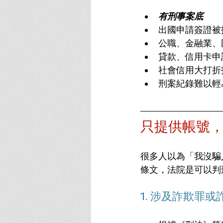
有刑事案底
出國申請簽證被
公職、金融業、
貸款、信用卡申
社會信用大打折
刑案紀錄難以輕
只提供帳號
很多人以為「我沒騙
條文，法院是可以判
1. 涉及詐欺罪