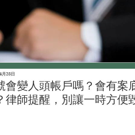
年4月28日
號會變人頭帳戶嗎？會有案
？律師提醒，別讓一時方便