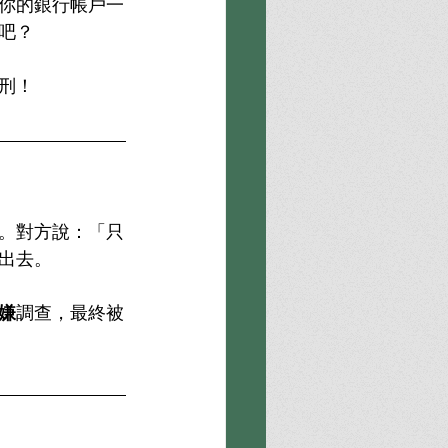
你的銀行帳戶一
吧？
刑！
。對方說：「只
出去。
嫌
調查，最終被