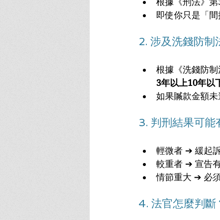
根據《刑法》第
即使你只是「間
2. 涉及洗錢防
根據《洗錢防制
3年以上10年以
如果贓款金額未
3. 判刑結果可
輕微者 ➔ 緩
較重者 ➔ 宣
情節重大 ➔ 必
4. 法官怎麼判斷