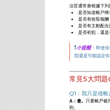
法官通常會根據下列
是否知道帳戶將
是否有收取報酬
是否有主動配合
是否初犯，還是
❗
小提醒
：
即使你
院還是可能認定你
常見5大問題
Q1：我只是借
A：會。
只要帳戶被
刑。