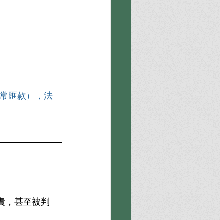
常匯款），法
責，甚至被判