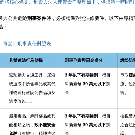
們將核心條文、刑責與法人連帶責任整理如下，供您第一時間對
保與公共危險
刑事案件
時，必須精準對照法條要件。以下由專精
點：
、毒駕）刑事責任對照表
具體違法行為態樣
刑事刑責與罰金處分
訴訟防
 
駕駛動力交通工具，尿液
3 年以下有期徒刑
，得併
爭取
緩
或血液中所含毒品或其代
科新臺幣 
30 萬元以下
罰
療、佐
謝物達行政院公告品項及
金。
害。
濃度值以上。
 
服用毒品、麻醉藥品或其
3 年以下有期徒刑
，得併
檢視警
他相類之物，
致不能安全
科新臺幣 
30 萬元以下
罰
之合法
駕駛
（有蛇行、精神恍惚
金。
護。