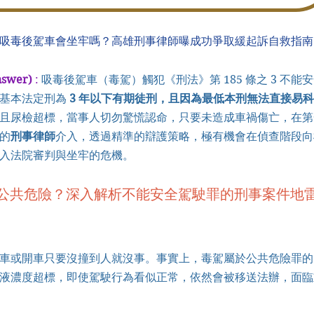
:吸毒後駕車會坐牢嗎？高雄刑事律師曝成功爭取緩起訴自救指南
swer) 
: 
吸毒後駕車（毒駕）觸犯《刑法》第 185 條之 3 不能
基本法定刑為 
3 年以下有期徒刑，且因為最低本刑無法直接易
且尿檢超標，當事人切勿驚慌認命，只要未造成車禍傷亡，在第
的
刑事律師
介入，透過精準的辯護策略，極有機會在偵查階段向
入法院審判與坐牢的危機。
公共危險？深入解析不能安全駕駛罪的刑事案件地
車或開車只要沒撞到人就沒事。事實上，毒駕屬於公共危險罪的
液濃度超標，即使駕駛行為看似正常，依然會被移送法辦，面臨