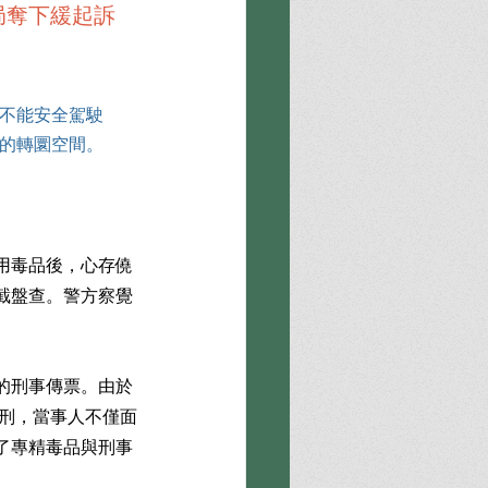
局奪下緩起訴
不能安全駕駛
的轉圜空間。
用毒品後，心存僥
截盤查。警方察覺
的刑事傳票。由於
判刑，當事人不僅面
了專精毒品與刑事