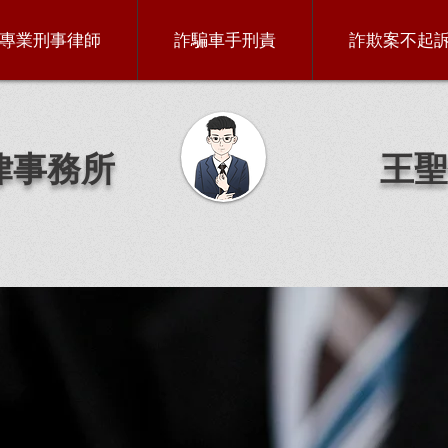
專業刑事律師
詐騙車手刑責
詐欺案不起
律事務所
王聖