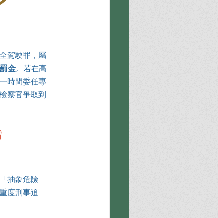
安全駕駛罪，屬
科罰金
。若在高
一時間委任專
檢察官爭取到
雷
「抽象危險
重度刑事追