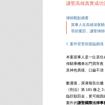
謙聖高雄真實成功
律師觀點摘要
當事人在高雄深夜騎
罪的重罰，謙聖律師
1. 案件背景與面臨困境
本案當事人是一位居住
倖騎乘機車出門買宵夜
其神色異樣、口齒不清
數週後，尿液報告出爐
《刑法》第 185 條
臨巨額罰金，更可能因
案件的
謙聖國際法律事