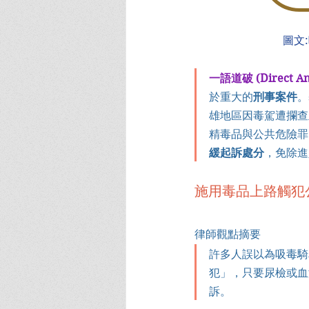
圖文
一語道破 (Direct An
於重大的
刑事案件
。
雄地區因毒駕遭攔查
精毒品與公共危險罪
緩起訴處分
，免除進
施用毒品上路觸犯
律師觀點摘要
許多人誤以為吸毒騎
犯」，只要尿檢或血
訴。