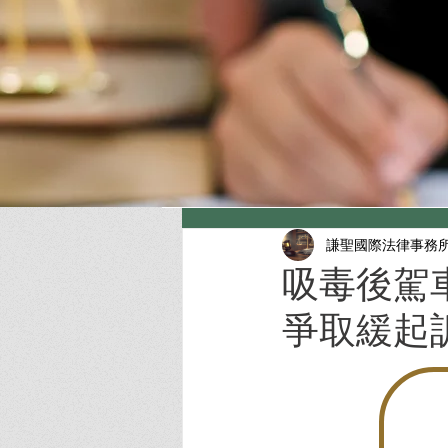
謙聖國際法律事務
吸毒後駕
爭取緩起