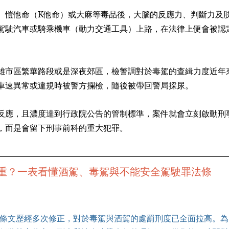
、愷他命（K他命）或大麻等毒品後，大腦的反應力、判斷力及
駕駛汽車或騎乘機車（動力交通工具）上路，在法律上便會被認
雄市區繁華路段或是深夜郊區，檢警調對於毒駕的查緝力度近年
車速異常或違規時被警方攔檢，隨後被帶回警局採尿。
反應，且濃度達到行政院公告的管制標準，案件就會立刻啟動刑
，而是會留下刑事前科的重大犯罪。
重？一表看懂酒駕、毒駕與不能安全駕駛罪法條
條文歷經多次修正，對於毒駕與酒駕的處罰刑度已全面拉高。為