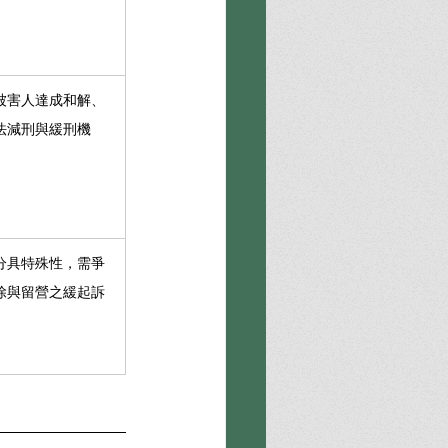
被害人達成和解、
法減刑與緩刑機
分具特殊性，需爭
除與留營之緩起訴