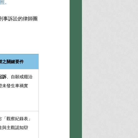
照。
刑事訴訟的律師團
禦之關鍵要件
起訴
、自願戒癮治
證未發生車禍實
方「觀察紀錄表」
性與主觀認知辯