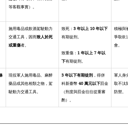
等客觀事實）。
 
施用毒品或飲酒駕駛動力
致死：
3 年以上 10 年以下
積極與
交通工具，因而
致人於死
有期徒刑。
爭取依
或重傷
者。
會。
致重傷：
1 年以上 7 年以
下
有期徒刑。
條
現役軍人施用毒品、麻醉
3 年以下有期徒刑
，得併
軍人身
藥品或其他相類之物，駕
科新臺幣 
40 萬元以下
罰金
取不汰
駛動力交通工具。
（刑度與罰金往往從重審
防禦。
酌）。