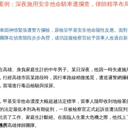
案例：深夜施用安非他命騎車遭攔查，律師精準布
車因神情緊張遭警方攔檢，尿檢呈甲基安非他命陽性反應。面對
團隊在偵查階段步步為營，成功說服檢察官給予當事人改過自新
在高雄、身負家庭生計的中年男子。某日深夜，他因一時失慮施
，行經高雄市區某路段時，因行車路線稍微搖晃，遭巡邏警網攔
，當場進行毒品檢驗與採尿。
，甲基安非他命濃度大幅超越法定標準，當事人隨即收到地檢署
之 3 的法定最低本刑為有期徒刑，一旦被檢察官正式起訴並遭法院
此丟了工作、家庭生計斷絕。在面臨人生重大危機之際，他找上
務所
高雄律師團隊。