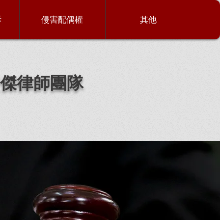
訴
侵害配偶權
其他
傑律師團隊