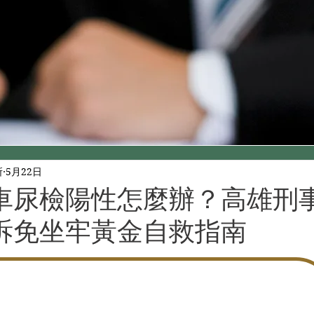
所
5月22日
車尿檢陽性怎麼辦？高雄刑
訴免坐牢黃金自救指南