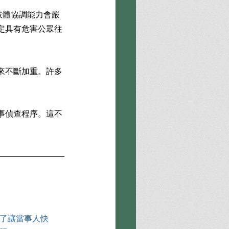
肢體協調能力會嚴
定具有危害公眾往
來不斷加重。許多
事偵查程序。這不
了讓當事人快