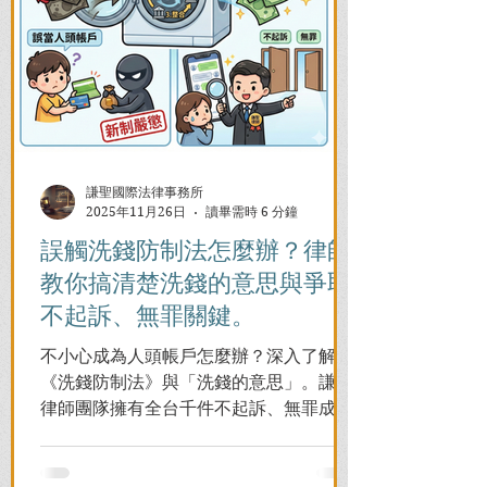
謙聖國際法律事務所
2025年11月26日
讀畢需時 6 分鐘
誤觸洗錢防制法怎麼辦？律師
教你搞清楚洗錢的意思與爭取
不起訴、無罪關鍵。
不小心成為人頭帳戶怎麼辦？深入了解
《洗錢防制法》與「洗錢的意思」。謙聖
律師團隊擁有全台千件不起訴、無罪成功
案例，教您面對警局約談與檢察官偵訊，
全力爭取不留案底的機會！