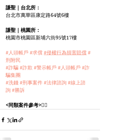
謙聖｜台北所：
台北市萬華區康定路64號6樓
謙聖｜桃園所：
桃園市桃園區新埔六街95號17樓️️
#人頭帳戶
#求償
#侵權行為損害賠償
#
刑附民
#詐騙
#詐欺
#警示帳戶
#人頭帳戶
#詐
騙集團
#洗錢
#刑事案件
#法律諮詢
#線上諮
詢
#勝訴
<同類案件參考>
👇🏻