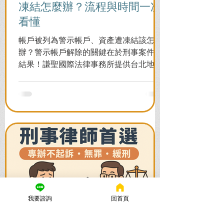
凍結怎麼辦？流程與時間一次
看懂
帳戶被列為警示帳戶、資產遭凍結該怎麼
辦？警示帳戶解除的關鍵在於刑事案件的
結果！謙聖國際法律事務所提供台北地檢
署/法院實務解析，教你如何面對洗錢防制
法與詐欺指控，爭取不起訴或無罪，順利
解除警示與衍生管制帳戶，恢復正常生
活。
我要諮詢
回首頁