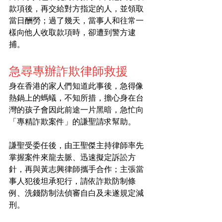
款項後，再交給對方指定的人，並領取
當日酬勞；過了幾天，當事人和往常一
樣向他人收取款項時，卻遭到警方逮
捕。
急尋專辦詐欺律師救援
身在香港的家人們知道此事後，急得像
熱鍋上的螞蟻，不知所措，擔心身在台
灣的孩子會因此前途一片黑暗，急忙向
「專精詐欺案件」的謙聖請求幫助。
謙聖受委任後，由王聖傑主持律師率先
掌握案件來龍去脈、迅速擬定訴訟方
針，再與黃志興律師攜手合作；主張當
事人犯後坦承犯行，請依詐欺防制條
例、洗錢防制法偵審自白及未遂規定減
刑。