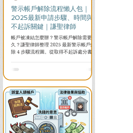
警示帳戶解除流程懶人包｜
2025最新申請步驟、時間與
不起訴關鍵｜謙聖律師
帳戶被凍結怎麼辦？警示帳戶解除需要多
久？謙聖律師整理 2025 最新警示帳戶解
除 4 步驟流程圖。從取得不起訴處分書到
前往警局申請，一次看懂如何解除凍結，
並解答衍生管制帳戶能否使用等常見問
題，助您快速恢復信用與生活。