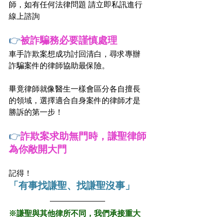
師，如有任何法律問題 請立即私訊進行
線上諮詢
👉
被詐騙務必要謹慎處理
車手詐欺案想成功討回清白，尋求專辦
詐騙案件的律師協助最保險。
畢竟律師就像醫生一樣會區分各自擅長
的領域，選擇適合自身案件的律師才是
勝訴的第一步！
👉
詐欺案求助無門時，謙聖律師
為你敞開大門
記得！
「有事找謙聖、找謙聖沒事」
※謙聖與其他律所不同，我們承接重大