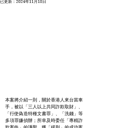
已更新：
2024年11月18日
本案將介紹一則，關於香港人來台當車
手，被以「三人以上共同詐欺取財」、
「行使偽造特種文書罪」、「洗錢」等
多項罪嫌偵辦；所幸及時委任「專精詐
欺案件」的謙聖，獲「緩刑」的成功案