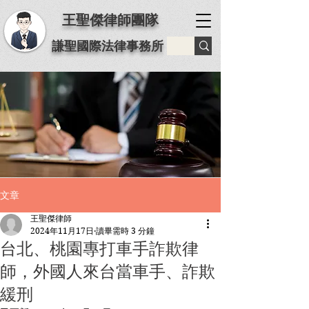
王聖傑律師團隊
謙聖國際法律事務所
文章
王聖傑律師
2024年11月17日
讀畢需時 3 分鐘
台北、桃園專打車手詐欺律
師，外國人來台當車手、詐欺
緩刑