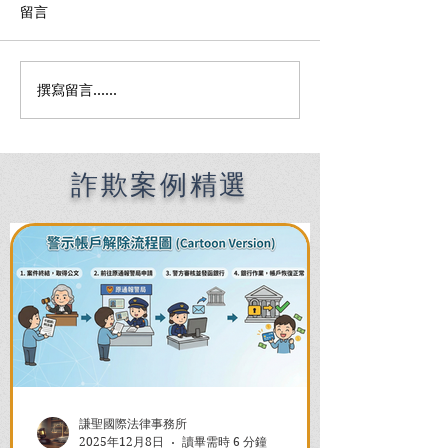
留言
撰寫留言......
Premier English
何時該找刑事律
Speaking Criminal
南：偵查到審判
Defense Lawyers for
關鍵時機全解析
Filipinos in Taiwan:
Chien Sheng
詐欺案例精選
International Law Firm
謙聖國際法律事務所
2025年12月8日
讀畢需時 6 分鐘