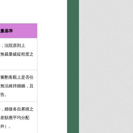
裁量基準
實，法院原則上
，無裁量破綻程度之
，審酌客觀上是否任
皆無法維持婚姻，且
被告。
時，婚後各自累積之
，差額應平均分配
除外）。