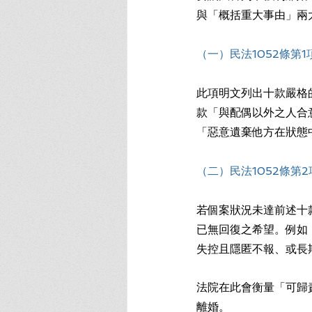
與「概括重大事由」兩
（一）民法1052條第
此項明文列出十款嚴格
款「與配偶以外之人合
「惡意遺棄他方在狀態
（二）民法1052條第
若個案狀況未達前述十
已無回復之希望。例如
失控且隱匿不報、或長
法院在此會衡量「可歸
離婚。