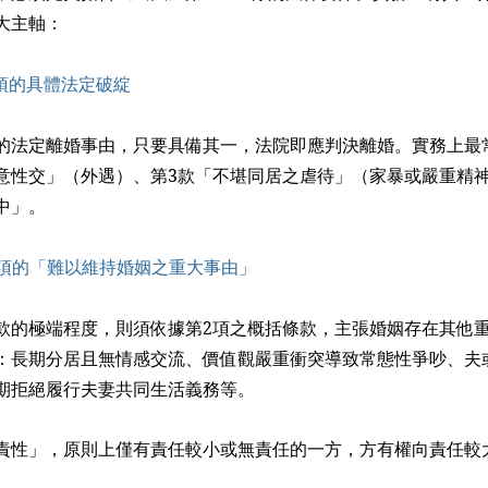
大主軸：
1項的具體法定破綻
的法定離婚事由，只要具備其一，法院即應判決離婚。實務上最
意性交」（外遇）、第3款「不堪同居之虐待」（家暴或嚴重精神
中」。
2項的「難以維持婚姻之重大事由」
款的極端程度，則須依據第2項之概括條款，主張婚姻存在其他
：長期分居且無情感交流、價值觀嚴重衝突導致常態性爭吵、夫
期拒絕履行夫妻共同生活義務等。
責性」，原則上僅有責任較小或無責任的一方，方有權向責任較