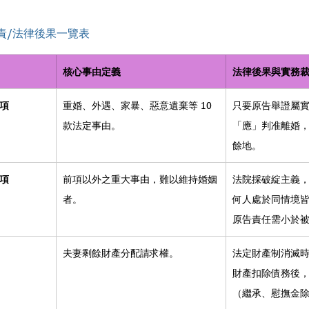
責/法律後果一覽表
核心事由定義
法律後果與實務
 項
重婚、外遇、家暴、惡意遺棄等 10 
只要原告舉證屬
款法定事由。
「應」判准離婚
餘地。
 項
前項以外之重大事由，難以維持婚姻
法院採破綻主義
者。
何人處於同情境
原告責任需小於
夫妻剩餘財產分配請求權。
法定財產制消滅
財產扣除債務後
（繼承、慰撫金