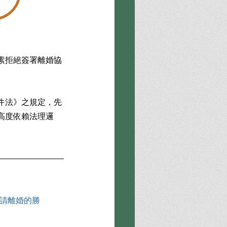
素拒絕簽署離婚協
件法》之規定，先
高度依賴法理邏
請離婚的勝