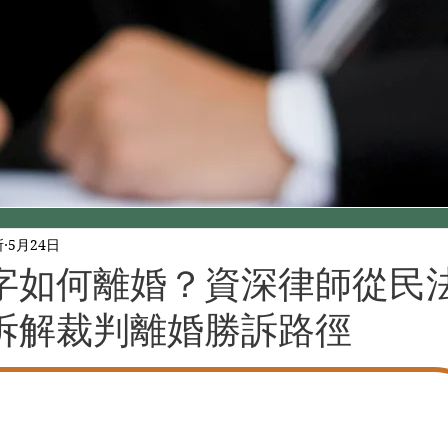
所
5月24日
字如何離婚？資深律師從民
拆解裁判離婚勝訴路徑