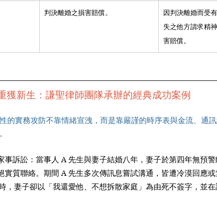
判決離婚之損害賠償。
因判決離婚而受
失之他方請求精
害賠償。
重獲新生：謙聖律師團隊承辦的經典成功案例
性的實務攻防不靠情緒宣洩，而是靠嚴謹的時序表與金流、通訊
。
家事訴訟：當事人 A 先生與妻子結婚八年，妻子於第四年無預
絕實質聯絡。期間 A 先生多次傳訊息嘗試溝通，皆遭冷漠回應
請求時，妻子卻以「我還愛他、不想拆散家庭」為由死不簽字，並