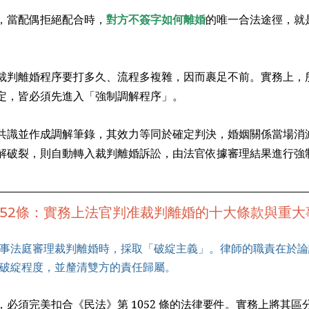
，當配偶拒絕配合時，
對方不簽字如何離婚
的唯一合法途徑，就
裁判離婚程序要打多久、流程多複雜，因而裹足不前。實務上，
定，皆必須先進入「強制調解程序」。
共識並作成調解筆錄，其效力等同於確定判決，婚姻關係當場消
解破裂，則自動轉入裁判離婚訴訟，由法官依據審理結果進行強
052條：實務上法官判准裁判離婚的十大條款與重大
事法庭審理裁判離婚時，採取「破綻主義」。律師的職責在於論
破綻程度，並釐清雙方的責任歸屬。
必須完美扣合《民法》第 1052 條的法律要件。實務上將其區