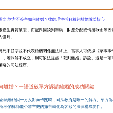
圖文:對方不簽字如何離婚？律師理性拆解裁判離婚訴訟核心
素產生實質破裂，而配偶因談判籌碼、財產分配或情感執念等因
入僵局。
偶死不簽字並不代表婚姻關係無法終止。當事人可依據《家事事
」，若調解不成立，則可依法提起「裁判離婚」訴訟。這是一項
策略的司法程序。
何離婚？一語道破單方訴請離婚的成功關鍵
兩願離婚因一方反對而卡關時，司法救濟是唯一的解方。單方訴
訴訟的律師能否將主觀的痛苦轉化為客觀的法律構成要件。