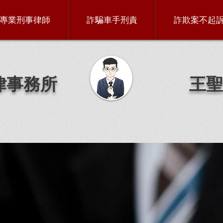
專業刑事律師
詐騙車手刑責
詐欺案不起
律事務所
王聖