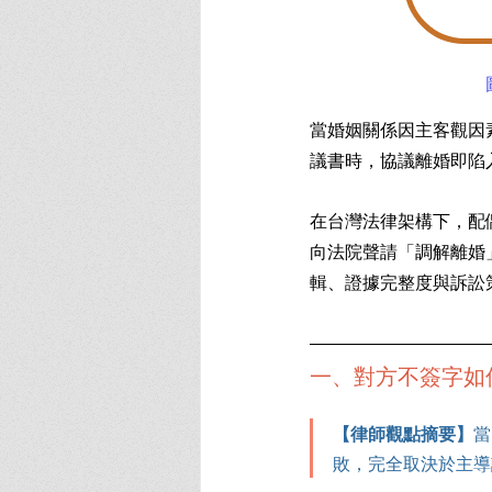
當婚姻關係因主客觀因
議書時，協議離婚即陷
在台灣法律架構下，配
向法院聲請「調解離婚
輯、證據完整度與訴訟
一、對方不簽字如
【律師觀點摘要】
當
敗，完全取決於主導