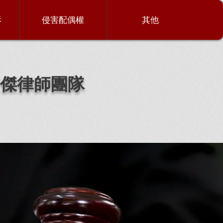
訴
侵害配偶權
其他
傑律師團隊