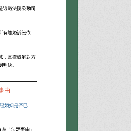
是透過法院發動司
所有離婚訴訟依
滅，直接破解對方
制判決。
事由
證婚姻是否已
分為「法定事由」