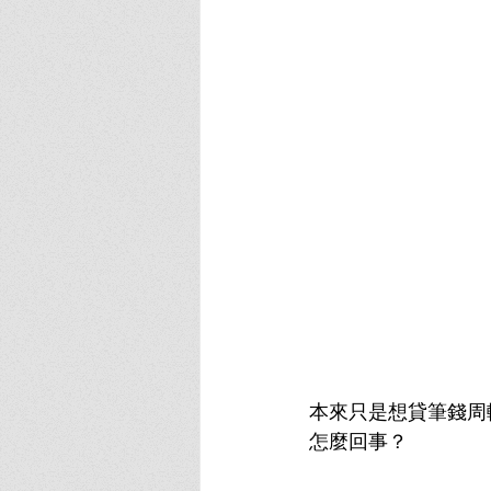
本來只是想貸筆錢周
怎麼回事？