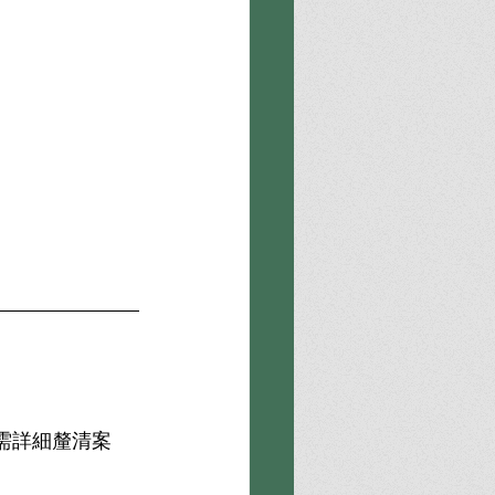
需詳細釐清案