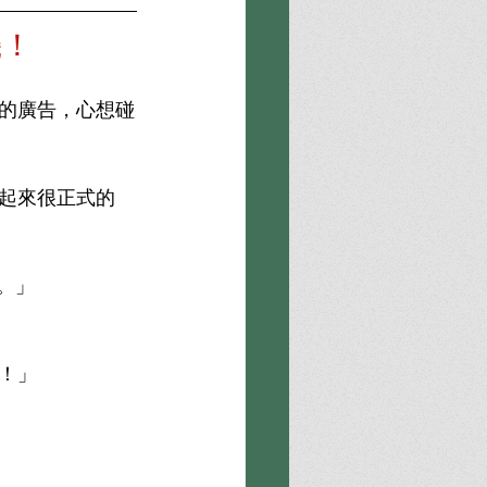
機！
的廣告，心想碰
起來很正式的
。」
！」