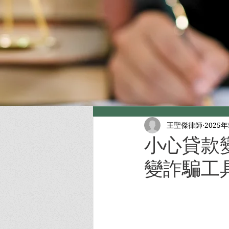
王聖傑律師
2025
小心貸款
變詐騙工