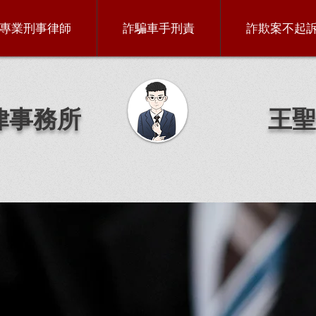
專業刑事律師
詐騙車手刑責
詐欺案不起
律事務所
王聖