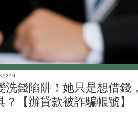
年5月27日
變洗錢陷阱！她只是想借錢
具？【辦貸款被詐騙帳號】