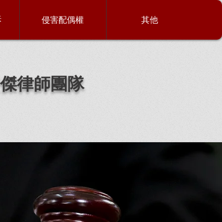
訴
侵害配偶權
其他
傑律師團隊