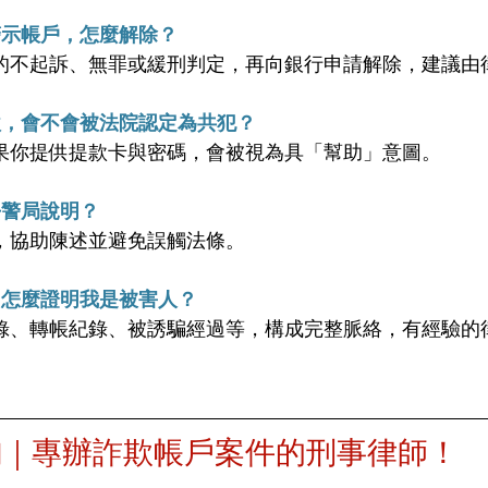
警示帳戶，怎麼解除？
的不起訴、無罪或緩刑判定，再向銀行申請解除，建議由
款，會不會被法院認定為共犯？
果你提供提款卡與密碼，會被視為具「幫助」意圖。
去警局說明？
，協助陳述並避免誤觸法條。
，怎麼證明我是被害人？
錄、轉帳紀錄、被誘騙經過等，構成完整脈絡，有經驗的
詢｜專辦詐欺帳戶案件的刑事律師！