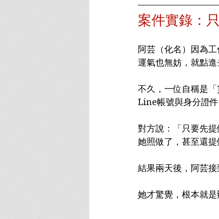
案件實錄：
阿芸（化名）因為工
運氣也無妨，就點進
不久，一位自稱是「
Line帳號與身分證
對方說：「只要先提
她照做了，甚至還提
結果兩天後，阿芸接
她才驚覺，根本就是