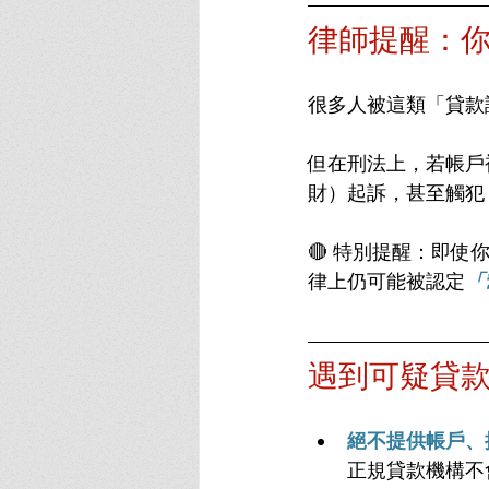
律師提醒：
很多人被這類「貸款
但在刑法上，若帳戶
財）起訴，甚至觸犯
🔴 特別提醒：即
律上仍可能被認定
「
遇到可疑貸
絕不提供帳戶、
正規貸款機構不