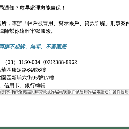
局通知？愈早處理愈能自保！
律師幫你遠離牢獄風險。
專辦不起訴、無罪、不留案底
03）3150-034  (02)2388-8962
萬華區康定路64號6樓
桃園區新埔六街95號17樓
、信用卡、銀行轉帳
薦
刑事律師免費諮詢
辦貸款被詐騙帳號
帳戶被冒用詐騙
電話通知證件冒用