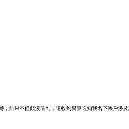
轉，結果不但錢沒借到，還收到警察通知我名下帳戶涉及