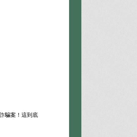
詐騙案！這到底