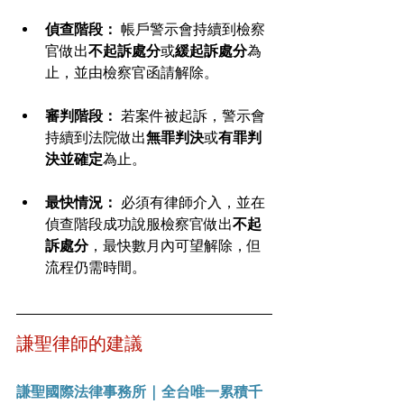
偵查階段：
 帳戶警示會持續到檢察
官做出
不起訴處分
或
緩起訴處分
為
止，並由檢察官函請解除。
審判階段：
 若案件被起訴，警示會
持續到法院做出
無罪判決
或
有罪判
決並確定
為止。
最快情況：
 必須有律師介入，並在
偵查階段成功說服檢察官做出
不起
訴處分
，最快數月內可望解除，但
流程仍需時間。
謙聖律師的建議
謙聖國際法律事務所 | 全台唯一累積千