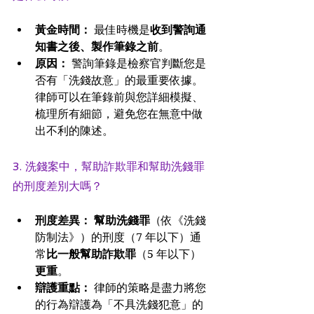
黃金時間：
 最佳時機是
收到警詢通
知書之後、製作筆錄之前
。
原因：
 警詢筆錄是檢察官判斷您是
否有「洗錢故意」的最重要依據。
律師可以在筆錄前與您詳細模擬、
梳理所有細節，避免您在無意中做
出不利的陳述。
3. 洗錢案中，幫助詐欺罪和幫助洗錢罪
的刑度差別大嗎？
刑度差異：
幫助洗錢罪
（依《洗錢
防制法》）的刑度（7 年以下）通
常
比一般幫助詐欺罪
（5 年以下）
更重
。
辯護重點：
 律師的策略是盡力將您
的行為辯護為「不具洗錢犯意」的