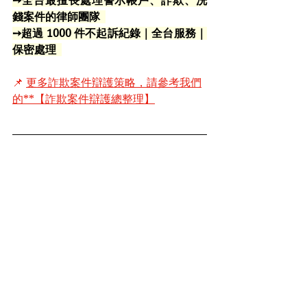
➙全台最擅長處理警示帳戶、詐欺、洗
錢案件的律師團隊  
➙超過 1000 件不起訴紀錄｜全台服務｜
保密處理  
📌 
更多詐欺案件辯護策略，請參考我們
的**【詐欺案件辯護總整理】