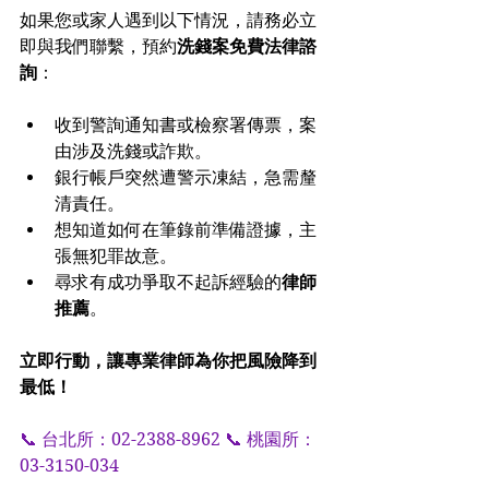
如果您或家人遇到以下情況，請務必立
即與我們聯繫，預約
洗錢案免費法律諮
詢
：
收到警詢通知書或檢察署傳票，案
由涉及洗錢或詐欺。
銀行帳戶突然遭警示凍結，急需釐
清責任。
想知道如何在筆錄前準備證據，主
張無犯罪故意。
尋求有成功爭取不起訴經驗的
律師
推薦
。
立即行動，讓專業律師為你把風險降到
最低！
📞 台北所：02-2388-8962 📞 桃園所：
03-3150-034