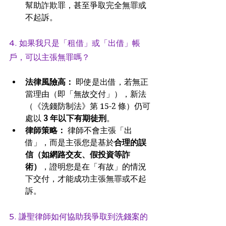
幫助詐欺罪，甚至爭取完全無罪或
不起訴。
4. 如果我只是「租借」或「出借」帳
戶，可以主張無罪嗎？
法律風險高：
 即使是出借，若無正
當理由（即「無故交付」），新法
（《洗錢防制法》第 15-2 條）仍可
處以 
3 年以下有期徒刑
。
律師策略：
 律師不會主張「出
借」，而是主張您是基於
合理的誤
信（如網路交友、假投資等詐
術）
，證明您是在「有故」的情況
下交付，才能成功主張無罪或不起
訴。
5. 謙聖律師如何協助我爭取到洗錢案的