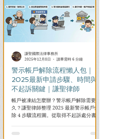
謙聖國際法律事務所
2025年12月8日
讀畢需時 6 分鐘
警示帳戶解除流程懶人包｜
2025最新申請步驟、時間與
不起訴關鍵｜謙聖律師
帳戶被凍結怎麼辦？警示帳戶解除需要多
久？謙聖律師整理 2025 最新警示帳戶解
除 4 步驟流程圖。從取得不起訴處分書到
前往警局申請，一次看懂如何解除凍結，
並解答衍生管制帳戶能否使用等常見問
題，助您快速恢復信用與生活。