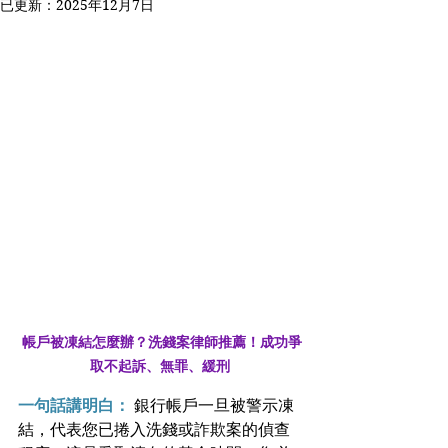
已更新：
2025年12月7日
 帳戶被凍結怎麼辦？洗錢案律師推薦！成功爭
取不起訴、無罪、緩刑
一句話講明白：
 銀行帳戶一旦被警示凍
結，代表您已捲入洗錢或詐欺案的偵查