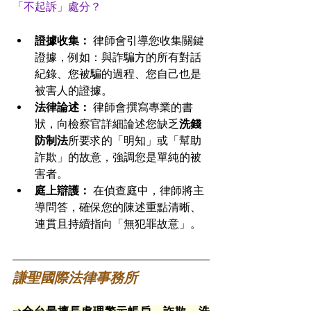
「不起訴」處分？
證據收集：
 律師會引導您收集關鍵
證據，例如：與詐騙方的所有對話
紀錄、您被騙的過程、您自己也是
被害人的證據。
法律論述：
 律師會撰寫專業的書
狀，向檢察官詳細論述您缺乏
洗錢
防制法
所要求的「明知」或「幫助
詐欺」的故意，強調您是單純的被
害者。
庭上辯護：
 在偵查庭中，律師將主
導問答，確保您的陳述重點清晰、
連貫且持續指向「無犯罪故意」。
謙聖國際法律事務所