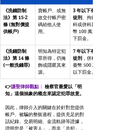
《洗錢防制
賣帳戶、或無
3 年以下有期
法》第 15-2 
故交付帳戶密
徒刑
、拘役或
條 (無對價提
碼給他人使
科或併科新臺
供帳戶)
用。
幣 100 萬元以
下罰金。
《洗錢防制
明知為特定犯
7 年以下有期
法》第 14 條 
罪所得，仍掩
徒刑
，併科新
(一般洗錢罪)
飾或隱匿其來
臺幣 500 萬元
源。
以下罰金。
👉
謙聖律師觀點：
檢察官最愛以「明
知」這個抽象的概念來認定犯罪故意。
因此，律師介入的關鍵在於針對您提供
帳戶、被騙的整個過程，提供充足的對
話紀錄、交易明細、金流軌跡等證據，
證明您是「被害人」，而非「共犯」，