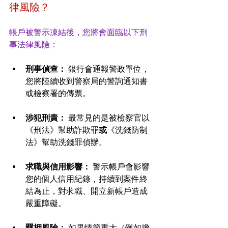
律風險？
帳戶被警示凍結後，您將會面臨以下刑
事法律風險：
刑事偵查：
 銀行會通報警政單位，
您將陸續收到警察局的警詢通知書
或檢察署的傳票。
涉犯刑責：
 最常見的是被檢察官以
《刑法》幫助詐欺罪
或
《洗錢防制
法》幫助洗錢罪偵辦。
求職與信用影響：
 警示帳戶會影響
您的個人信用紀錄，持續到案件終
結為止，對求職、開立新帳戶造成
嚴重障礙。
羈押風險：
 如果情節重大（例如擔