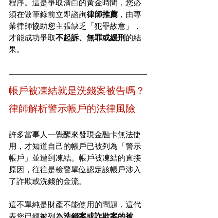
程序。這是爭取清白的黃金時間，您必
須在做筆錄前立即諮詢
律師推薦
，由專
業律師協助您主張缺乏「犯罪故意」，
才能成功爭取
不起訴、無罪或緩刑
的結
果。
帳戶被凍結就是洗錢案被告嗎？
律師解析警示帳戶的法律風險
許多當事人一覺醒來發現金融卡無法使
用，才知道自己的帳戶已被列為「警示
帳戶」並遭到凍結。帳戶被凍結的直接
原因，往往是檢警單位認定該帳戶涉入
了詐欺或洗錢的金流。
這不單純是財產不能使用的問題，這代
表您已經被列為
洗錢案或詐欺案的被