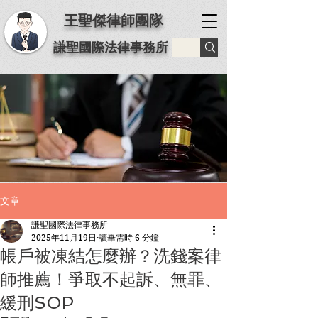
王聖傑律師團隊
謙聖國際法律事務所
文章
謙聖國際法律事務所
2025年11月19日
讀畢需時 6 分鐘
帳戶被凍結怎麼辦？洗錢案律
師推薦！爭取不起訴、無罪、
緩刑SOP