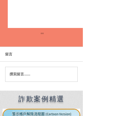
留言
撰寫留言......
詐欺律師帶你看：交出金
詐欺洗錢不起訴
融卡也能爭取「詐欺不起
車手，也能重獲
訴」的關鍵！
護關鍵
詐欺案例精選