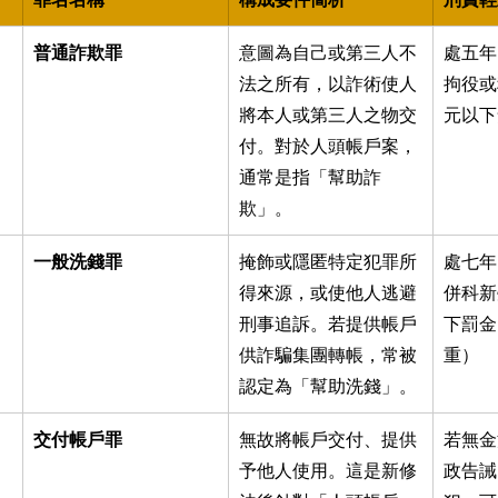
普通詐欺罪
意圖為自己或第三人不
處五年
法之所有，以詐術使人
拘役或
將本人或第三人之物交
元以下
付。對於人頭帳戶案，
通常是指「幫助詐
欺」。
一般洗錢罪
掩飾或隱匿特定犯罪所
處七年
得來源，或使他人逃避
併科新
刑事追訴。若提供帳戶
下罰金
供詐騙集團轉帳，常被
重）
認定為「幫助洗錢」。
交付帳戶罪
無故將帳戶交付、提供
若無金
予他人使用。這是新修
政告誡