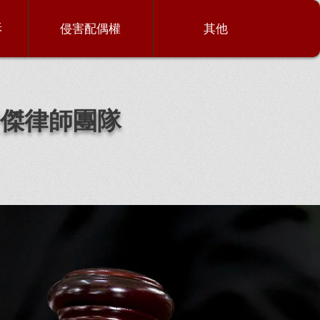
訴
侵害配偶權
其他
傑律師團隊