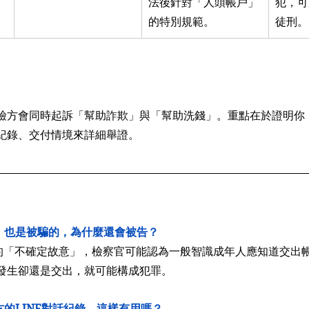
法後針對「人頭帳戶」
犯，可
的特別規範。
徒刑。
檢方會同時起訴「幫助詐欺」與「幫助洗錢」。重點在於證明你
紀錄、交付情境來詳細舉證。
，也是被騙的，為什麼還會被告？
的「不確定故意」，檢察官可能認為一般智識成年人應知道交出
發生卻還是交出，就可能構成犯罪。
的LINE對話紀錄，這樣有用嗎？