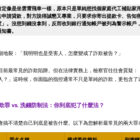
肯定像是坐雲霄飛車一樣，原本只是單純想找個家庭代工補貼家
去申請貸款，對方說得誠懇又專業，只要求你寄出提款卡、告知
度」。沒想到錢沒拿到，反而收到銀行通知帳戶被列為警示帳戶
通知書。
崩地裂：「我明明也是受害人，怎麼變成了詐欺被告？」
目前最常見的詐欺陷阱。但在法律實務上，檢察官往往會質疑：
人？」這時候，你面臨的指控通常不只是單純的詐欺，更包含了
罪 vs. 洗錢防制法：你到底犯了什麼法？
會搞不清楚自己到底是被告什麼。以下為您解析最常見的兩大罪
罪名名稱
構成要件簡析
刑責輕