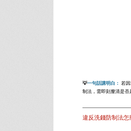
💡
一句話講明白：
 若
制法，需即刻釐清是否
違反洗錢防制法怎