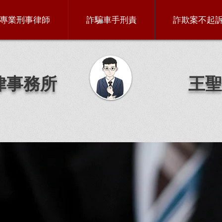
專業刑事律師
詐騙車手刑責
詐欺案不起
律事務所
王聖