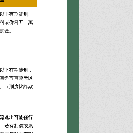
以下有期徒刑、
科或併科五十萬
罰金。
以下有期徒刑，
臺幣五百萬元以
。（刑度比詐欺
流進出可能僅行
；若有對價或累