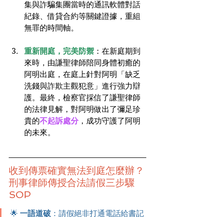
集與詐騙集團當時的通訊軟體對話
紀錄、借貸合約等關鍵證據，重組
無罪的時間軸。
重新開庭，完美防禦
：在新庭期到
來時，由謙聖律師陪同身體初癒的
阿明出庭，在庭上針對阿明「缺乏
洗錢與詐欺主觀犯意」進行強力辯
護。最終，檢察官採信了謙聖律師
的法律見解，對阿明做出了彌足珍
貴的
不起訴處分
，成功守護了阿明
的未來。
收到傳票確實無法到庭怎麼辦？
刑事律師傳授合法請假三步驟 
SOP
🌟 
一語道破
：請假絕非打通電話給書記