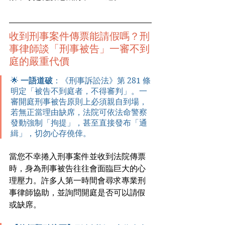
收到刑事案件傳票能請假嗎？刑
事律師談「刑事被告」一審不到
庭的嚴重代價
🌟 
一語道破
：《刑事訴訟法》第 281 條
明定「被告不到庭者，不得審判」。一
審開庭刑事被告原則上必須親自到場，
若無正當理由缺席，法院可依法命警察
發動強制「拘提」，甚至直接發布「通
緝」，切勿心存僥倖。
當您不幸捲入刑事案件並收到法院傳票
時，身為刑事被告往往會面臨巨大的心
理壓力。許多人第一時間會尋求專業刑
事律師協助，並詢問開庭是否可以請假
或缺席。