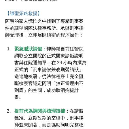
【謙聖策略救援】
阿明的家人慌忙之中找到了專精刑事案
件的謙聖國際法律事務所。承辦刑事律
師受理後，立即展開縝密的程序操作：
緊急遞狀請假
：
律師親自前往醫院
調取公立醫院的正式醫療診斷證明
書與住院通知單，在 24 小時內撰寫
正式的「刑事請假兼改期聲請狀」
送達地檢署，從法律程序上完全阻
斷檢察官認定阿明「無正當理由不
到庭」的空間，成功取消拘提計
畫。
提前代為調閱與梳理證據
：在請假
獲准、庭期改期的空檔中，刑事律
師並未閒著，而是協助阿明完整收