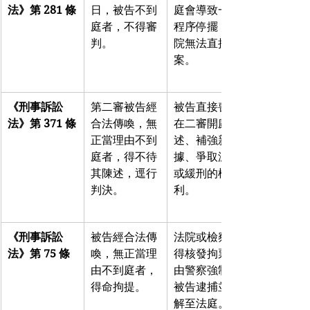
法》第 281 條
日，被告不到
庭會導致一審
庭者，不得審
程序停擺，法
判。
院無法直接結
案。
《刑事訴訟
第二審被告經
被告直接喪失
法》第 371 條
合法傳喚，無
在二審開庭陳
正當理由不到
述、補強新證
庭者，得不待
據、爭取減刑
其陳述，逕行
或緩刑的權
判決。
利。
《刑事訴訟
被告經合法傳
法院或檢察官
法》第 75 條
喚，無正當理
得核發拘票，
由不到庭者，
由警察強制將
得命拘提。
被告逮捕並押
解至法庭。