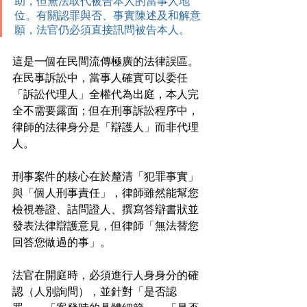
助，但無法取代被告本人的當事人地
位。有關認罪與否、事實陳述及和解意
願，法官仍必須直接訊問被告本人。
這是一個在民間流傳極廣的法律誤區。
在民事訴訟中，當事人確實可以委任
「訴訟代理人」全權代為出庭，本人完
全不需要露面；但在刑事訴訟程序中，
律師的法律身分是「辯護人」而非代理
人。
刑事案件的核心在於釐清「犯罪事實」
與「個人刑事責任」，律師雖然能幫您
檢視卷證、詰問證人、撰寫答辯書狀並
發表法律辯護意見，但律師「無法替您
回答您做過的事」。
法官在開庭時，必須進行人身身分的確
認（人別詢問），並針對「是否認