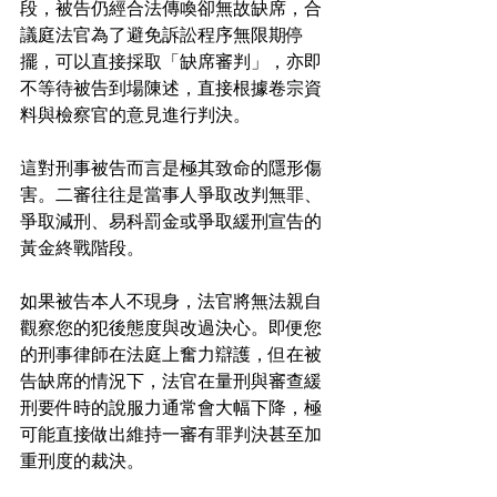
段，被告仍經合法傳喚卻無故缺席，合
議庭法官為了避免訴訟程序無限期停
擺，可以直接採取「缺席審判」，亦即
不等待被告到場陳述，直接根據卷宗資
料與檢察官的意見進行判決。
這對刑事被告而言是極其致命的隱形傷
害。二審往往是當事人爭取改判無罪、
爭取減刑、易科罰金或爭取緩刑宣告的
黃金終戰階段。
如果被告本人不現身，法官將無法親自
觀察您的犯後態度與改過決心。即便您
的刑事律師在法庭上奮力辯護，但在被
告缺席的情況下，法官在量刑與審查緩
刑要件時的說服力通常會大幅下降，極
可能直接做出維持一審有罪判決甚至加
重刑度的裁決。