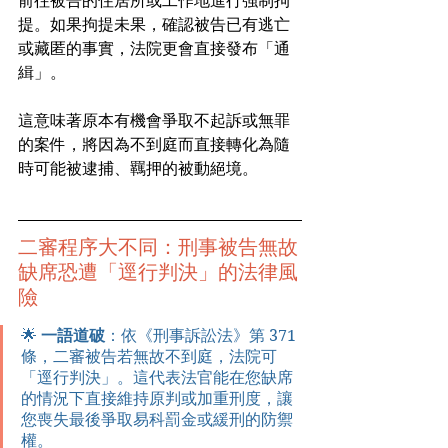
前往被告的住居所或工作地進行強制拘
提。如果拘提未果，確認被告已有逃亡
或藏匿的事實，法院更會直接發布「通
緝」。
這意味著原本有機會爭取不起訴或無罪
的案件，將因為不到庭而直接轉化為隨
時可能被逮捕、羈押的被動絕境。
二審程序大不同：刑事被告無故
缺席恐遭「逕行判決」的法律風
險
🌟 
一語道破
：依《刑事訴訟法》第 371 
條，二審被告若無故不到庭，法院可
「逕行判決」。這代表法官能在您缺席
的情況下直接維持原判或加重刑度，讓
您喪失最後爭取易科罰金或緩刑的防禦
權。