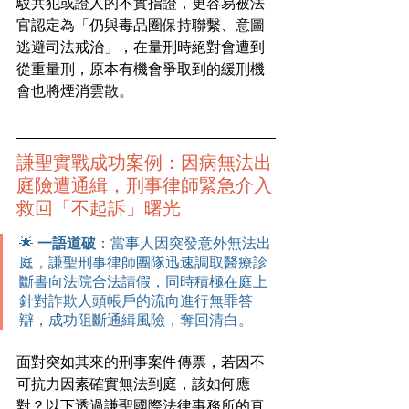
駁共犯或證人的不實指證，更容易被法
官認定為「仍與毒品圈保持聯繫、意圖
逃避司法戒治」，在量刑時絕對會遭到
從重量刑，原本有機會爭取到的緩刑機
會也將煙消雲散。
謙聖實戰成功案例：因病無法出
庭險遭通緝，刑事律師緊急介入
救回「不起訴」曙光
🌟 
一語道破
：當事人因突發意外無法出
庭，謙聖刑事律師團隊迅速調取醫療診
斷書向法院合法請假，同時積極在庭上
針對詐欺人頭帳戶的流向進行無罪答
辯，成功阻斷通緝風險，奪回清白。
面對突如其來的刑事案件傳票，若因不
可抗力因素確實無法到庭，該如何應
對？以下透過謙聖國際法律事務所的真