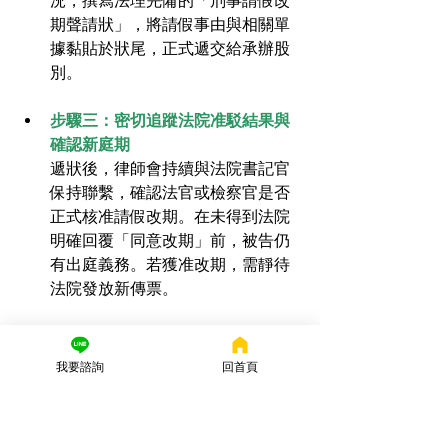
況，撰寫法理完備的「刑事請假改
期聲請狀」，將請假事由與相關單
據黏貼於狀尾，正式遞交給承辦股
別。
步驟三：密切追蹤法院准駁結果與
確認新庭期
遞狀後，律師會持續與法院書記官
保持聯繫，確認法官或檢察官是否
正式核准請假改期。在未得到法院
明確回覆「同意改期」前，被告仍
有出庭義務。若獲准改期，需靜待
法院發放新傳票。
【律師實務建議】
許多當事人常以為
「工作太忙、走不開」或是「家中有
我要諮詢
回首頁
事」可以成為請假理由，這在刑事實務
中是絕對會被駁回的。司法機關認為刑
事訴訟的優先級高於個人商業活動。唯
有透過刑事律師從實務經驗出發，將請