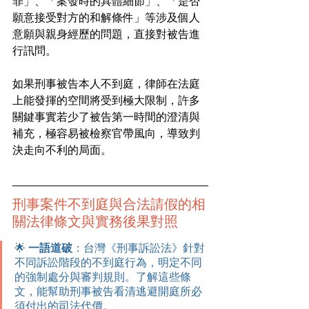
罪」、「案發時的具體細節」、「是否
願意接受對方的和解條件」等涉及個人
意願與親身經歷的問題，直接對被告進
行訊問。
如果刑事被告本人不到庭，律師在法庭
上能發揮的空間將受到極大限制，許多
關鍵事實若少了被告第一時間的澄清與
補充，極容易被檢察官帶風向，導致判
決走向不利的局面。
刑事案件不到庭與合法請假的相
關法律條文與實務後果對照
🌟 
一語道破
：台灣《刑事訴訟法》針對
不同訴訟階段的不到庭行為，明定不同
的強制處分與審判規則。了解這些條
文，能幫助刑事被告看清逃避開庭所必
須付出的司法代價。