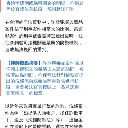
否給予緩刑或易科罰金的關鍵。不到庭
等於直接放棄抗辯，形同默認犯罪。
在台灣的司法實務中，詐欺犯罪與毒品
案件佔了刑事案件相當大的比例。當這
類案件的刑事被告選擇逃避出庭時，往
往會觸發司法機關最嚴厲的防禦機制，
造成無法挽回的重判。
【律師觀點摘要】
詐欺與毒品案件高度
仰賴主觀犯意的釐清與人證的詰問。被
告若缺席開庭，不僅無法針對檢察官提
出的洗錢流向或毒品秤重報告進行抗
辯，更會被法官直接貼上「蓄意逃避、
毫無悔意」的標籤。
以近年來政府嚴厲打擊的詐欺、洗錢案
件為例（如提供人頭帳戶、擔任詐欺車
手、違反《洗錢防制法》等），這類案
件在法庭上的爭防重點，通常在於被告