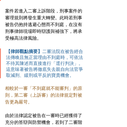
案件若進入二審上訴階段，刑事案件的
審理規則將發生重大轉變。此時若刑事
被告仍抱持逃避心態而不到庭，在沒有
刑事律師現場即時辯護與補強下，將承
受極高法律風險。
【律師觀點摘要】
二審法院在被告經合
法傳喚且無正當理由不到庭時，可依法
不待其陳述而直接進行「逕行判決」。
這意味著被告將徹底失去親自向法官爭
取減刑、緩刑或平反的寶貴機會。
相較於一審「不到庭就不能審判」的原
則，第二審（上訴審）的法律規定對被
告更為嚴苛。
由於法律認定被告在一審時已經獲得了
充分的答辯與防禦機會，若到了二審階