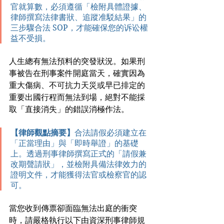
官就算數，必須遵循「檢附具體證據、
律師撰寫法律書狀、追蹤准駁結果」的
三步驟合法 SOP，才能確保您的诉讼權
益不受損。
人生總有無法預料的突發狀況。如果刑
事被告在刑事案件開庭當天，確實因為
重大傷病、不可抗力天災或早已排定的
重要出國行程而無法到場，絕對不能採
取「直接消失」的錯誤消極作法。
【律師觀點摘要】
合法請假必須建立在
「正當理由」與「即時舉證」的基礎
上。透過刑事律師撰寫正式的「請假兼
改期聲請狀」，並檢附具備法律效力的
證明文件，才能獲得法官或檢察官的認
可。
當您收到傳票卻面臨無法出庭的衝突
時，請嚴格執行以下由資深刑事律師規