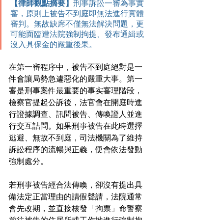
【律師觀點摘要】
刑事訴訟一審為事實
審，原則上被告不到庭即無法進行實體
審判。無故缺席不僅無法解決問題，更
可能面臨遭法院強制拘提、發布通緝或
沒入具保金的嚴重後果。
在第一審程序中，被告不到庭絕對是一
件會讓局勢急遽惡化的嚴重大事。第一
審是刑事案件最重要的事实審理階段，
檢察官提起公訴後，法官會在開庭時進
行證據調查、訊問被告、傳喚證人並進
行交互詰問。如果刑事被告在此時選擇
逃避、無故不到庭，司法機關為了維持
訴訟程序的流暢與正義，便會依法發動
強制處分。
若刑事被告經合法傳喚，卻沒有提出具
備法定正當理由的請假聲請，法院通常
會先改期，並直接核發「拘票」命警察