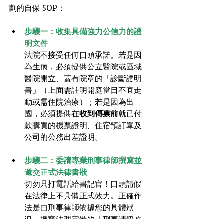
劃的自保 SOP：
步驟一：收集具備強力公信力的證
明文件
法院不接受任何口頭承諾。若是因
為生病，必須提供公立醫院或區域
醫院開立、蓋有院章的「診斷證明
書」（上面需註明開庭當日不宜走
動或需住院治療）；若是因為出
國，必須提供在
收到傳票前
就已付
款購買的機票證明、住宿預訂單及
公司的公務出差證明。
步驟二：委請專業刑事律師撰寫並
遞交正式法律書狀
切勿只打電話給書記官！口頭請假
在法律上不具備正式效力。正確作
法是由刑事律師依據您的具體狀