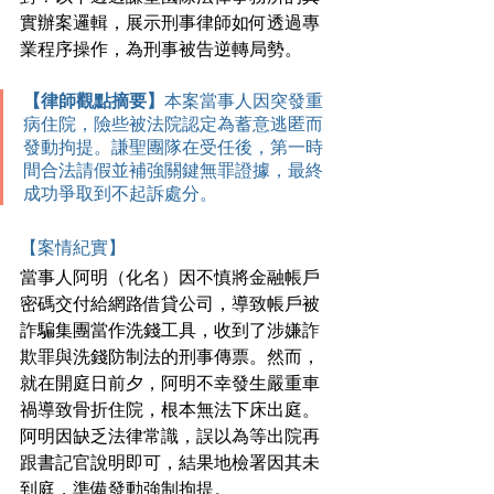
實辦案邏輯，展示刑事律師如何透過專
業程序操作，為刑事被告逆轉局勢。
【律師觀點摘要】
本案當事人因突發重
病住院，險些被法院認定為蓄意逃匿而
發動拘提。謙聖團隊在受任後，第一時
間合法請假並補強關鍵無罪證據，最終
成功爭取到不起訴處分。
【案情紀實】
當事人阿明（化名）因不慎將金融帳戶
密碼交付給網路借貸公司，導致帳戶被
詐騙集團當作洗錢工具，收到了涉嫌詐
欺罪與洗錢防制法的刑事傳票。然而，
就在開庭日前夕，阿明不幸發生嚴重車
禍導致骨折住院，根本無法下床出庭。
阿明因缺乏法律常識，誤以為等出院再
跟書記官說明即可，結果地檢署因其未
到庭，準備發動強制拘提。