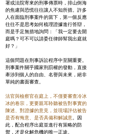
署或法院寄來的刑事傳票時，排山倒海
的焦慮與恐慌往往讓人不知所措。許多
人在面臨刑事案件的當下，第一個反應
往往不是思考如何梳理證據進行答辯，
而是手足無措地詢問：「我一定要去開
庭嗎？可不可以請委任律師幫我出庭就
好？」
這個問題在刑事訴訟程序中至關重要。
刑事案件關乎國家刑罰權的發動，直接
牽涉到個人的自由、名譽與未來，絕非
單純的書面審查。
法官與檢察官在庭上，不僅要審查冷冰
冰的卷宗，更要親耳聆聽被告對事實的
陳述、對證據的意見，並現場評估被告
是否有悔意、是否具備和解誠意
。因
此，配合程序出庭並進行有策略的防
禦，才是化解危機的唯一正途。