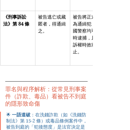
《刑事訴訟
被告逃亡或藏
被告將正式成
法》第 84 條
匿者，得通緝
為通緝犯，全
之。
國警察均可隨
時逮捕，且追
訴權時效將停
止。
罪名與程序解析：從常見刑事案
件（詐欺、毒品）看被告不到庭
的隱形致命傷
🌟 
一語道破
：在洗錢詐欺（如《洗錢防
制法》第 15-2 條）或毒品條例案件中，
被告到庭的「犯後態度」是法官決定是