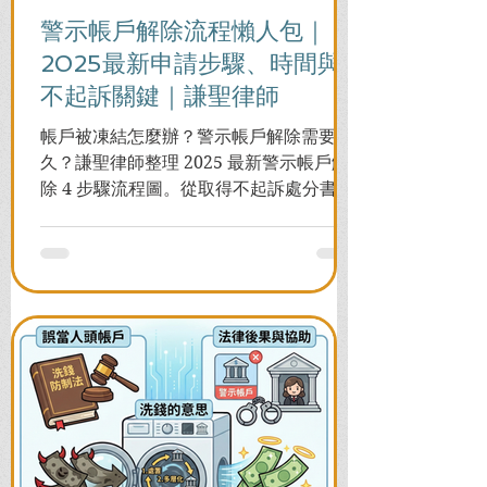
警示帳戶解除流程懶人包｜
2025最新申請步驟、時間與
不起訴關鍵｜謙聖律師
帳戶被凍結怎麼辦？警示帳戶解除需要多
久？謙聖律師整理 2025 最新警示帳戶解
除 4 步驟流程圖。從取得不起訴處分書到
前往警局申請，一次看懂如何解除凍結，
並解答衍生管制帳戶能否使用等常見問
題，助您快速恢復信用與生活。