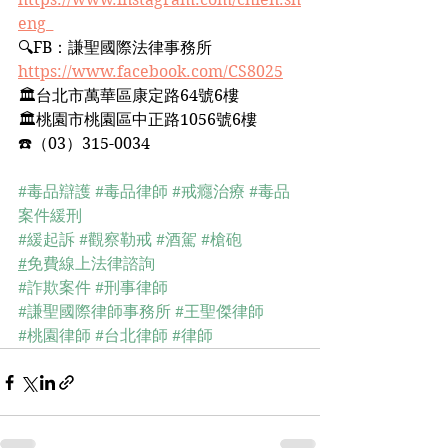
eng_
🔍FB：謙聖國際法律事務所﻿
https://www.facebook.com/CS8025
🏛台北市萬華區康定路64號6樓﻿
🏛桃園市桃園區中正路1056號6樓﻿
☎️（03）315-0034﻿
#毒品辯護
#毒品律師
#戒癮治療
#毒品
案件緩刑
#緩起訴
#觀察勒戒
#酒駕
#槍砲
#
免費線上法律諮詢
#詐欺案件
#刑事律師
#謙聖國際律師事務所
#王聖傑律師
#桃園律師
#台北律師
#律師