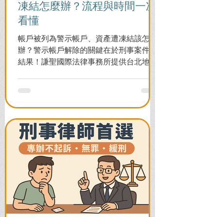
凍結怎麼辦？流程與時間一次
看懂
帳戶被列為警示帳戶、資產遭凍結該怎麼
辦？警示帳戶解除的關鍵在於刑事案件的
結果！謙聖國際法律事務所提供台北地檢
署/法院實務解析，教你如何面對洗錢防制
法與詐欺指控，爭取不起訴或無罪，順利
解除警示與衍生管制帳戶，恢復正常生
活。