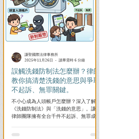
謙聖國際法律事務所
2025年11月26日
讀畢需時 6 分鐘
誤觸洗錢防制法怎麼辦？律師
教你搞清楚洗錢的意思與爭取
不起訴、無罪關鍵。
不小心成為人頭帳戶怎麼辦？深入了解
《洗錢防制法》與「洗錢的意思」。謙聖
律師團隊擁有全台千件不起訴、無罪成功
案例，教您面對警局約談與檢察官偵訊，
全力爭取不留案底的機會！