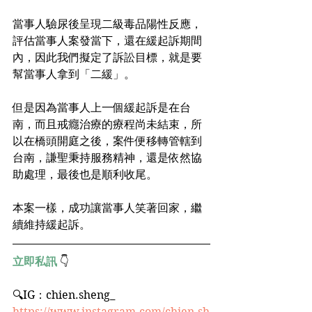
當事人驗尿後呈現二級毒品陽性反應，
評估當事人案發當下，還在緩起訴期間
內，因此我們擬定了訴訟目標，就是要
幫當事人拿到「二緩」。
但是因為當事人上一個緩起訴是在台
南，而且戒癮治療的療程尚未結束，所
以在橋頭開庭之後，案件便移轉管轄到
台南，謙聖秉持服務精神，還是依然協
助處理，最後也是順利收尾。
本案一樣，成功讓當事人笑著回家，繼
續維持緩起訴。
立即私訊
 👇
🔍IG：chien.sheng_﻿ 
https://www.instagram.com/chien.sh