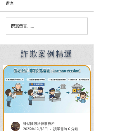
留言
撰寫留言......
吸毒後駕車尿檢陽性怎麼
高雄刑事律師推
辦？高雄刑事律師曝爭取
國際法律事務所
緩起訴免坐牢黃金自救指
6000件刑事案
南
驗解析
詐欺案例精選
謙聖國際法律事務所
2025年12月8日
讀畢需時 6 分鐘