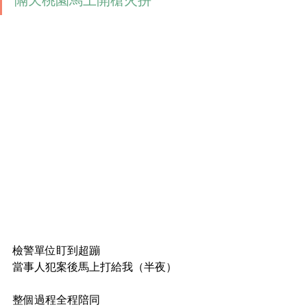
隔天桃園馬上開槍火拼
檢警單位盯到超蹦
當事人犯案後馬上打給我（半夜）
整個過程全程陪同