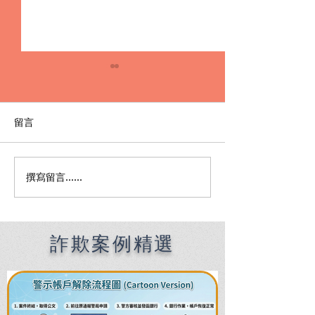
留言
撰寫留言......
Premier English
何時該找刑事律
Speaking Criminal
南：偵查到審判
Defense Lawyers for
關鍵時機全解析
Filipinos in Taiwan:
Chien Sheng
詐欺案例精選
International Law Firm