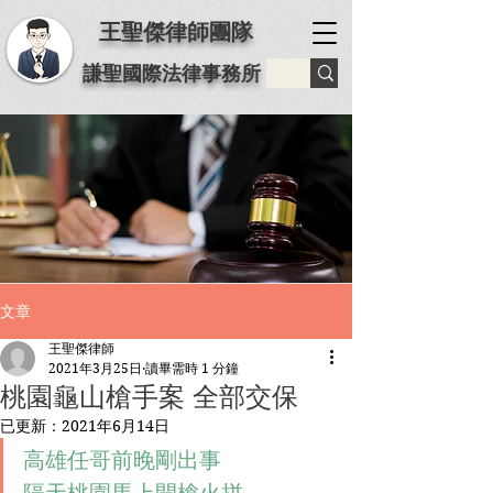
王聖傑律師團隊
謙聖國際法律事務所
文章
王聖傑律師
2021年3月25日
讀畢需時 1 分鐘
桃園龜山槍手案 全部交保
已更新：
2021年6月14日
高雄任哥前晚剛出事