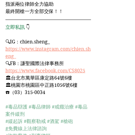
指派兩位律師全力協助
最終開槍一方全部交保！！
立即私訊
 👇
🔍IG：chien.sheng_﻿ 
https://www.instagram.com/chien.sh
eng_
🔍FB：謙聖國際法律事務所﻿
https://www.facebook.com/CS8025
🏛台北市萬華區康定路64號6樓﻿
🏛桃園市桃園區中正路1056號6樓﻿
☎️（03）315-0034﻿
#毒品辯護
#毒品律師
#戒癮治療
#毒品
案件緩刑
#緩起訴
#觀察勒戒
#酒駕
#槍砲
#
免費線上法律諮詢