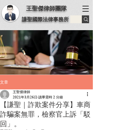
王聖傑律師團隊
謙聖國際法律事務所
文章
王聖傑律師
2021年3月26日
讀畢需時 2 分鐘
【謙聖｜詐欺案件分享】車商
詐騙案無罪，檢察官上訴「駁
回」。