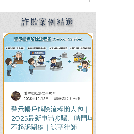
Speaking Criminal
南：偵查到審判
Defense Lawyers for
關鍵時機全解析
Filipinos in Taiwan:
Chien Sheng
詐欺案例精選
International Law Firm
謙聖國際法律事務所
2025年12月8日
讀畢需時 6 分鐘
警示帳戶解除流程懶人包｜
2025最新申請步驟、時間與
不起訴關鍵｜謙聖律師