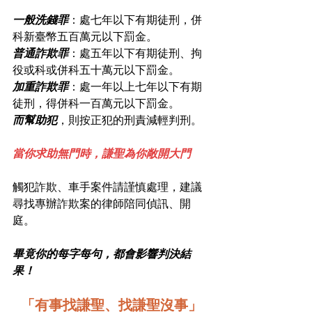
一般洗錢罪
：處七年以下有期徒刑，併
科新臺幣五百萬元以下罰金。
普通詐欺罪
：處五年以下有期徒刑、拘
役或科或併科五十萬元以下罰金。
加重詐欺罪
：處一年以上七年以下有期
徒刑，得併科一百萬元以下罰金。
而幫助犯
，則按正犯的刑責減輕判刑。
當你求助無門時，謙聖為你敞開大門
觸犯詐欺、車手案件請謹慎處理，建議
尋找專辦詐欺案的律師陪同偵訊、開
庭。
畢竟你的每字每句，都會影響判決結
果！
「有事找謙聖、找謙聖沒事」