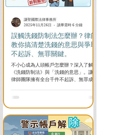
謙聖國際法律事務所
2025年11月26日
讀畢需時 6 分鐘
誤觸洗錢防制法怎麼辦？律師
教你搞清楚洗錢的意思與爭取
不起訴、無罪關鍵。
不小心成為人頭帳戶怎麼辦？深入了解
《洗錢防制法》與「洗錢的意思」。謙聖
律師團隊擁有全台千件不起訴、無罪成功
案例，教您面對警局約談與檢察官偵訊，
全力爭取不留案底的機會！