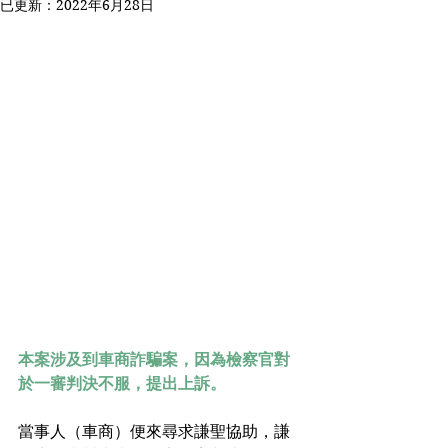
已更新：
2022年6月28日
本案涉及到車商詐騙案，因為檢察官對
於一審判決不服，提出上訴。
當事人（車商）便來尋求謙聖協助，謙