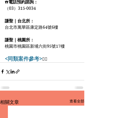
☎️
電話預約諮詢：
（03）315-0034
謙聖｜台北所：
台北市萬華區康定路64號6樓
謙聖｜桃園所：
桃園市桃園區新埔六街95號17樓
<同類案件參考>
👇🏻
查看全部
相關文章