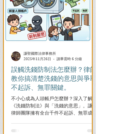
謙聖國際法律事務所
2025年11月26日
讀畢需時 6 分鐘
誤觸洗錢防制法怎麼辦？律師
教你搞清楚洗錢的意思與爭取
不起訴、無罪關鍵。
不小心成為人頭帳戶怎麼辦？深入了解
《洗錢防制法》與「洗錢的意思」。謙聖
律師團隊擁有全台千件不起訴、無罪成功
案例，教您面對警局約談與檢察官偵訊，
全力爭取不留案底的機會！