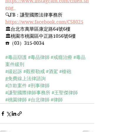
https://www.instagram.com/chien.sh
eng_
🔍FB：謙聖國際法律事務所﻿
https://www.facebook.com/CS8025
🏛台北市萬華區康定路64號6樓﻿
🏛桃園市桃園區中正路1056號6樓﻿
☎️（03）315-0034﻿
#毒品辯護
#毒品律師
#戒癮治療
#毒品
案件緩刑
#緩起訴
#觀察勒戒
#酒駕
#槍砲
#
免費線上法律諮詢
#詐欺案件
#刑事律師
#謙聖國際律師事務所
#王聖傑律師
#桃園律師
#台北律師
#律師