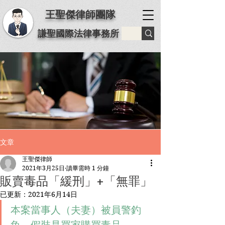
王聖傑律師團隊
謙聖國際法律事務所
文章
王聖傑律師
2021年3月25日
讀畢需時 1 分鐘
販賣毒品「緩刑」+「無罪」
已更新：
2021年6月14日
本案當事人（夫妻）被員警釣