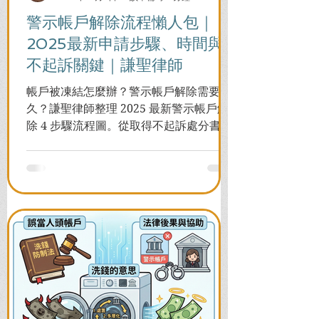
警示帳戶解除流程懶人包｜
2025最新申請步驟、時間與
不起訴關鍵｜謙聖律師
帳戶被凍結怎麼辦？警示帳戶解除需要多
久？謙聖律師整理 2025 最新警示帳戶解
除 4 步驟流程圖。從取得不起訴處分書到
前往警局申請，一次看懂如何解除凍結，
並解答衍生管制帳戶能否使用等常見問
題，助您快速恢復信用與生活。