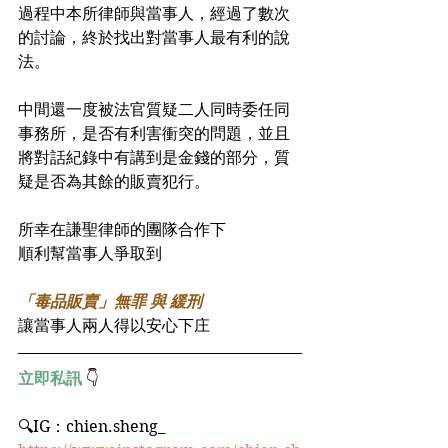
過程中本所律師與當事人，經過了數次
的討論，終於找出對當事人最有利的說
法。
中間還一度被法官質疑二人同時委任同
事務所，是否有利害衝突的問題，並且
將對話紀錄中有講到是金錢的部分，質
疑是否為其餘的販賣犯行。
所幸在謙聖律師的團隊合作下
順利幫當事人爭取到
「毒品販賣」無罪 與 緩刑
讓當事人兩人得以安心下庄
立即私訊
 👇
🔍IG：chien.sheng_﻿ 