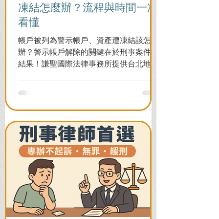
凍結怎麼辦？流程與時間一次
看懂
帳戶被列為警示帳戶、資產遭凍結該怎麼
辦？警示帳戶解除的關鍵在於刑事案件的
結果！謙聖國際法律事務所提供台北地檢
署/法院實務解析，教你如何面對洗錢防制
法與詐欺指控，爭取不起訴或無罪，順利
解除警示與衍生管制帳戶，恢復正常生
活。