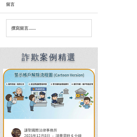
留言
撰寫留言......
執行案件怎麼查？家人有
測謊沒過就被判
複數刑事案件在跑程序？
律師揭密科學證
刑事律師教你5步驟全面盤
與無罪平反關鍵
點進度！
詐欺案例精選
謙聖國際法律事務所
2025年12月8日
讀畢需時 6 分鐘