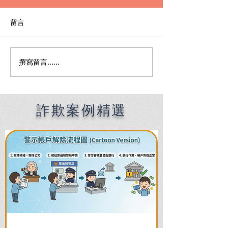
留言
撰寫留言......
Premier English
何時該找刑事律
Speaking Criminal
南：偵查到審判
Defense Lawyers for
關鍵時機全解析
Filipinos in Taiwan:
Chien Sheng
詐欺案例精選
International Law Firm