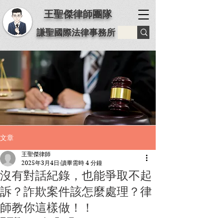
王聖傑律師團隊
謙聖國際法律事務所
文章
王聖傑律師
2025年3月4日
讀畢需時 4 分鐘
沒有對話紀錄，也能爭取不起
訴？詐欺案件該怎麼處理？律
師教你這樣做！！