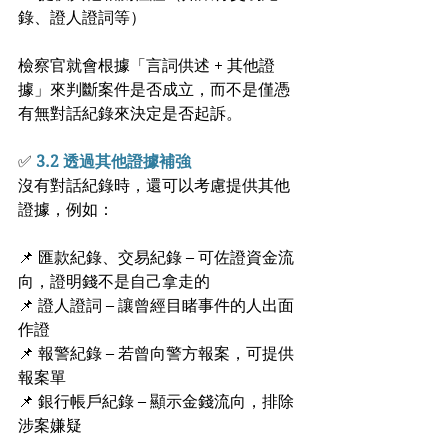
錄、證人證詞等）
檢察官就會根據「言詞供述 + 其他證
據」來判斷案件是否成立，而不是僅憑
有無對話紀錄來決定是否起訴。
✅
 3.2 透過其他證據補強
沒有對話紀錄時，還可以考慮提供其他
證據，例如：
📌 匯款紀錄、交易紀錄 – 可佐證資金流
向，證明錢不是自己拿走的
📌 證人證詞 – 讓曾經目睹事件的人出面
作證
📌 報警紀錄 – 若曾向警方報案，可提供
報案單
📌 銀行帳戶紀錄 – 顯示金錢流向，排除
涉案嫌疑