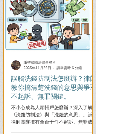
謙聖國際法律事務所
2025年11月26日
讀畢需時 6 分鐘
誤觸洗錢防制法怎麼辦？律師
教你搞清楚洗錢的意思與爭取
不起訴、無罪關鍵。
不小心成為人頭帳戶怎麼辦？深入了解
《洗錢防制法》與「洗錢的意思」。謙聖
律師團隊擁有全台千件不起訴、無罪成功
案例，教您面對警局約談與檢察官偵訊，