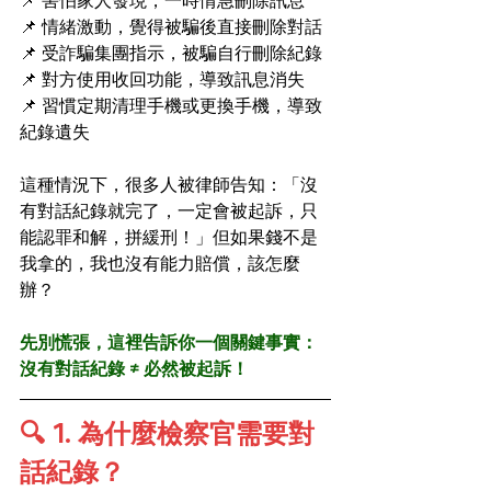
📌 害怕家人發現，一時情急刪除訊息
📌 情緒激動，覺得被騙後直接刪除對話
📌 受詐騙集團指示，被騙自行刪除紀錄
📌 對方使用收回功能，導致訊息消失
📌 習慣定期清理手機或更換手機，導致
紀錄遺失
這種情況下，很多人被律師告知：「沒
有對話紀錄就完了，一定會被起訴，只
能認罪和解，拼緩刑！」但如果錢不是
我拿的，我也沒有能力賠償，該怎麼
辦？
先別慌張，這裡告訴你一個關鍵事實：
沒有對話紀錄 ≠ 必然被起訴！
🔍 1. 為什麼檢察官需要對
話紀錄？