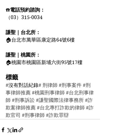
☎️
電話預約諮詢：
（03）315-0034
謙聖｜台北所：
🏠台北市萬華區康定路64號6樓
謙聖｜桃園所：
🏠桃園市桃園區新埔六街95號17樓
標籤
#
沒有對話紀錄
# 刑律師 
#刑事案件
#刑
事律師推薦
#桃園刑事律師
#台北刑事律
師
#刑事訴訟
#謙聖國際法律事務所
#詐
欺案律師推薦
#台北專打詐欺的律師
#詐
欺官司
#刑事律師
#詐欺罪辯