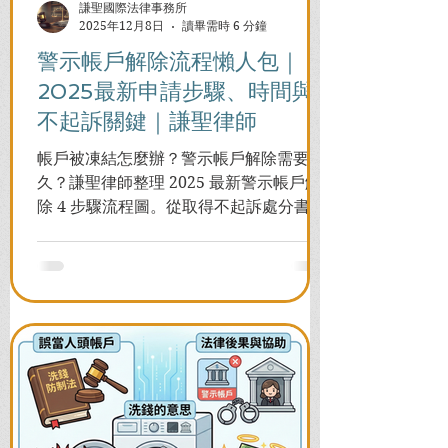
謙聖國際法律事務所
2025年12月8日
讀畢需時 6 分鐘
警示帳戶解除流程懶人包｜
2025最新申請步驟、時間與
不起訴關鍵｜謙聖律師
帳戶被凍結怎麼辦？警示帳戶解除需要多
久？謙聖律師整理 2025 最新警示帳戶解
除 4 步驟流程圖。從取得不起訴處分書到
前往警局申請，一次看懂如何解除凍結，
並解答衍生管制帳戶能否使用等常見問
題，助您快速恢復信用與生活。