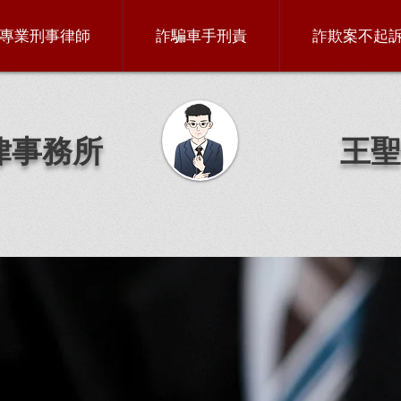
專業刑事律師
詐騙車手刑責
詐欺案不起
律事務所
王聖