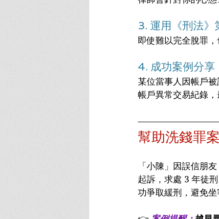
3. 運用《刑法》
即使難以完全脫罪，
4. 成功案例分享
某位當事人因帳戶被
帳戶異常交易紀錄，
幫助洗錢罪
「小陳」因誤信朋友
起訴，求處 3 年
功爭取緩刑，避免坐
👉
 案例提醒：
越早