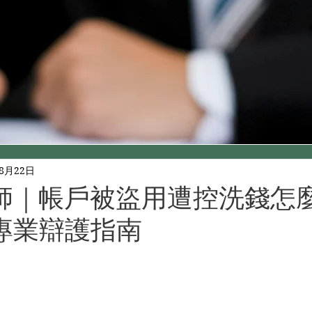
年8月22日
師｜帳戶被盜用遭控洗錢怎
專業辯護指南