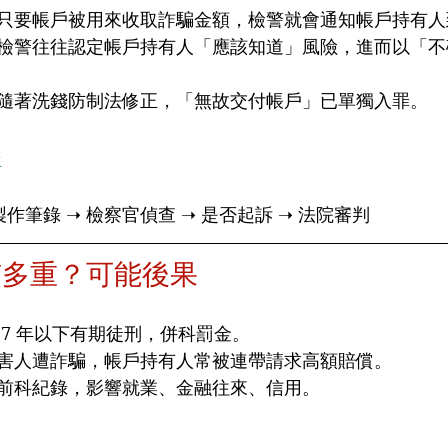
只要帳戶被用來收取詐騙金額，檢警就會通知帳戶持有人
檢警往往認定帳戶持有人「應該知道」風險，進而以「不
隨著洗錢防制法修正，「無故交付帳戶」已單獨入罪。
程
製作筆錄 ➝ 檢察官偵查 ➝ 是否起訴 ➝ 法院審判
有多重？可能後果
 7 年以下有期徒刑，併科罰金。
害人遭詐騙，帳戶持有人常被連帶請求高額賠償。
前科紀錄，影響就業、金融往來、信用。