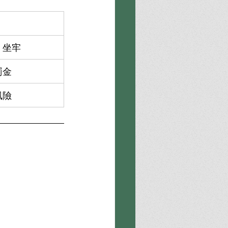
、坐牢
罰金
風險