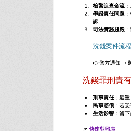
檢警追查金流
：
舉證責任問題
：
訴。
司法實務趨嚴
：
洗錢案件流
👉警方通知 ➝ 
洗錢罪刑責
刑事責任
：最重
民事賠償
：若受
生活影響
：留下
📌
快速對照表