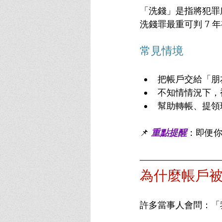
「洗錢」是指將犯罪
洗錢罪最重可判 7 
常見情境
把帳戶交給「朋
不知情情況下，
幫助轉帳、提領
📌 
重點提醒
：即便
為什麼帳戶
許多當事人會問：「