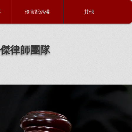
訴
侵害配偶權
其他
傑律師團隊