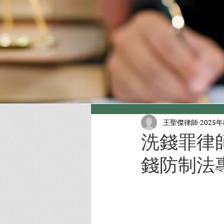
王聖傑律師
2025
洗錢罪律
錢防制法