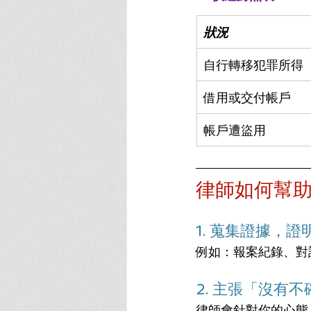
狀況
自行轉移犯罪所得
借用或交付帳戶
帳戶遭盜用
律師如何幫
1. 蒐集證據，
例如：報案紀錄、對
2. 主張「沒有
律師會針對你的心態