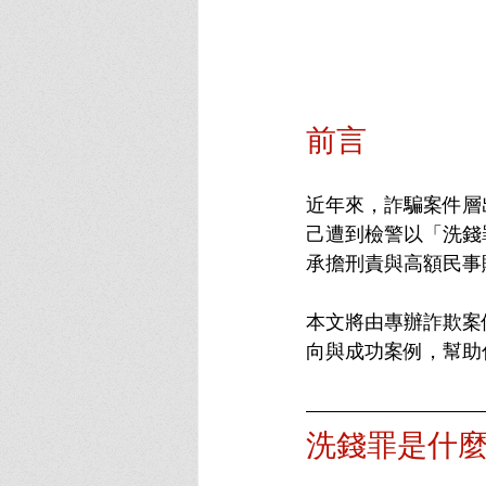
前言
近年來，詐騙案件層
己遭到檢警以「洗錢
承擔刑責與高額民事
本文將由專辦詐欺案
向與成功案例，幫助
洗錢罪是什