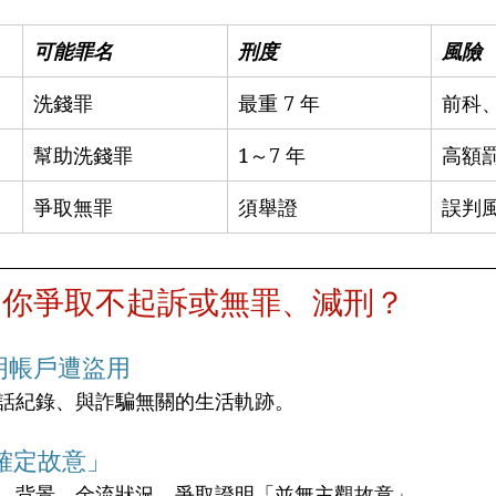
可能罪名
刑度
風險
洗錢罪
最重 7 年
前科
幫助洗錢罪
1～7 年
高額
爭取無罪
須舉證
誤判
助你爭取不起訴或無罪、減刑？
證明帳戶遭盜用
話紀錄、與詐騙無關的生活軌跡。
不確定故意」
、背景、金流狀況，爭取證明「並無主觀故意」。